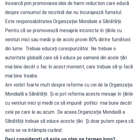
încearcă prin promovarea ideii de harm reduction care educă
despre consumul de nicotină dar nu încurajează fumatul.
Este responsabilitatea Organizației Mondiale a Sănătății.
Pentru că se promovează mesajele incorecte în țările cu
venituri mici sau medii și de acolo provin 80% dintre fumătorii
din lume. Trebuie educați corespunzător. Ne trebuie o
autoritate globală care să îi educe pe oamenii din acele țări
mai bine decât o fac în acest moment, care trebuie să-și facă
mai bine treaba.
Am vorbit foarte mult despre reforme cu cei de la Organizația
Mondială a Sănătății. Și ei pot reforma aceste mesaje în țările
cu venituri mici și medii ca să impună politici mai bune decât
cele pe care le au acum. De aceea Organizația Mondială a
Sănătății trebuie să educe aceste țări. Și doar putem spera că
asta se va întâmpla curând.
Deci considerați că este un plan pe termen lung?