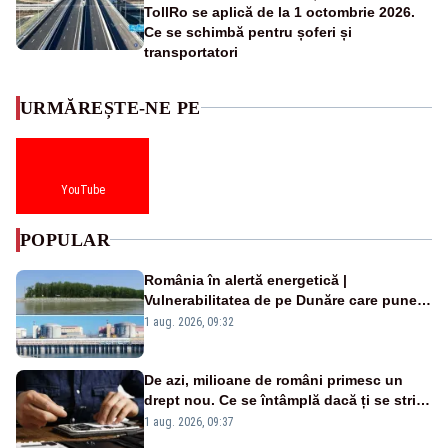
TollRo se aplică de la 1 octombrie 2026.
Ce se schimbă pentru șoferi și
transportatori
URMĂREȘTE-NE PE
YouTube
POPULAR
România în alertă energetică |
Vulnerabilitatea de pe Dunăre care pune
în pericol Centrala Cernavodă era
1 aug. 2026, 09:32
cunoscută de pe vremea lui Ceaușescu
De azi, milioane de români primesc un
drept nou. Ce se întâmplă dacă ți se strică
un produs
1 aug. 2026, 09:37