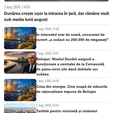
7 aug. 2026, 14:03
Dunărea crește ușor la intrarea în țară, dar rămâne mult
sub media lunii august
7 aug. 2026, 13:02
În intervalul orar de seară, consumul de
curent „a scăzut cu 200-300 de megawați”
7 aug. 2026, 10:51
Bolojan: Nivelul Dunării asigură o
funcționare a centralei de la Cernavodă
de patru-cinci zile dacă debitele vor
scădea
7 aug. 2026, 10:43
Criza din energie. Cine scapă de măsurile
de raționalizare impuse de Bolojan
7 aug. 2026, 10:01
Tarifele pentru rovinietă și sistemul