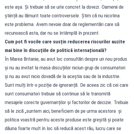
este așa. Și trebuie să se uite concret la dovezi. Oamenii de
știință au lămurit toate controversele. Știm că nu nicotina
este problema. Avem nevoie doar de reglementări care să
recunoască asta, dar nu se întâmplă în prezent.
Cum pot fi vocile care susțin reducerea riscurilor auzite
mai bine în discuțiile de politică internațională?
În Marea Britanie, au avut loc consultări despre un nou produs
și nu au invitat la masa discuțiilor niciun grup de consumatori
și nu au avut nicio dovadă de la aceștia sau de la industrie.
Sunt mulți într-o poziție de ignoranță. De aceea zic că cei care
sunt consumatori trebuie să continue să le transmită
mesajele corecte guvernanților și factorilor de decizie. Trebuie
să le zică „suntem aici, beneficiem de pe urma acestora și
politica voastră pentru aceste produse este greșită și poate
dăuna foarte mult în loc să reducă acest rău, lucru care se