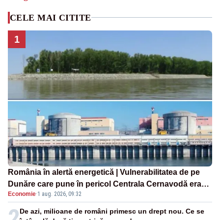
CELE MAI CITITE
1
România în alertă energetică | Vulnerabilitatea de pe
Dunăre care pune în pericol Centrala Cernavodă era
Economie
·
1 aug. 2026, 09:32
cunoscută de pe vremea lui Ceaușescu
2
De azi, milioane de români primesc un drept nou. Ce se