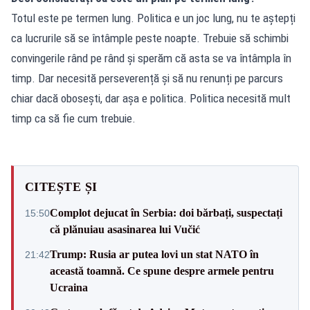
Totul este pe termen lung. Politica e un joc lung, nu te aștepți
ca lucrurile să se întâmple peste noapte. Trebuie să schimbi
convingerile rând pe rând și sperăm că asta se va întâmpla în
timp. Dar necesită perseverență și să nu renunți pe parcurs
chiar dacă obosești, dar așa e politica. Politica necesită mult
timp ca să fie cum trebuie.
CITEȘTE ȘI
Complot dejucat în Serbia: doi bărbați, suspectați
15:50
că plănuiau asasinarea lui Vučić
Trump: Rusia ar putea lovi un stat NATO în
21:42
această toamnă. Ce spune despre armele pentru
Ucraina