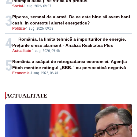
întâmplă dacă ți se strică un produs
Social
-
1 aug. 2026, 09:37
3
Piperea, semnal de alarmă. De ce este bine să avem bani
cash, în contextul alertei energetice?
Politica
-
1 aug. 2026, 09:39
4
România, la limita tehnică a importurilor de energie.
Prețurile cresc alarmant - Analiză Realitatea Plus
Actualitate
-
1 aug. 2026, 09:46
5
România a scăpat de retrogradarea economiei. Agenția
Fitch menține ratingul „BBB-” cu perspectivă negativă
Economie
-
1 aug. 2026, 06:48
ACTUALITATE