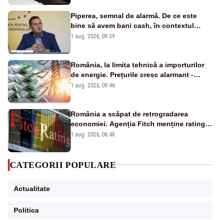
Piperea, semnal de alarmă. De ce este
bine să avem bani cash, în contextul
alertei energetice?
1 aug. 2026, 09:39
România, la limita tehnică a importurilor
de energie. Prețurile cresc alarmant -
Analiză Realitatea Plus
1 aug. 2026, 09:46
România a scăpat de retrogradarea
economiei. Agenția Fitch menține ratingul
„BBB-” cu perspectivă negativă
1 aug. 2026, 06:48
CATEGORII POPULARE
Actualitate
Politica