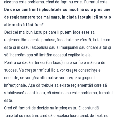
nicotina este problema, când de fapt nu este. Fumatul este.
De ce se confruntă pliculețele cu nicotină cu o presiune
de reglementare tot mai mare, în ciuda faptului că sunt o
alternativă fără fum?
Deci cel mai bun lucru pe care îl putem face este să
reglementăm aceste produse, încadrate pe vârstă, la fel cum
este și în cazul alcoolului sau al marijuanei sau oricare altul și
să încercăm așa să limităm accesul copiilor la ele.
Pentru că dacă interzici (un lucru), nu o să fie o măsură de
succes. Va crește traficul ilicit, vor crește consecințele
nedorite, se vor găsi alternative vor crește și grupurile
infracționale. Așa că trebuie să existe reglementări care să
stabilească acest lucru, că nicotina nu este problema, fumatul
este.
Cred că factorii de decizie nu înțeleg asta. Ei confundă
fumatul cu nicotina, cred că e același lucru când, de fapt, nu