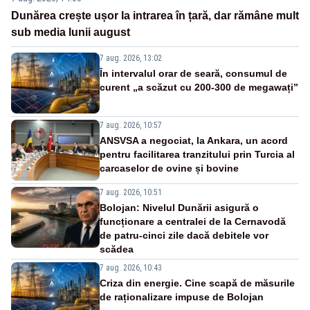
Dunărea crește ușor la intrarea în țară, dar rămâne mult
sub media lunii august
7 aug. 2026, 13:02
În intervalul orar de seară, consumul de
curent „a scăzut cu 200-300 de megawați”
7 aug. 2026, 10:57
ANSVSA a negociat, la Ankara, un acord
pentru facilitarea tranzitului prin Turcia al
carcaselor de ovine și bovine
7 aug. 2026, 10:51
Bolojan: Nivelul Dunării asigură o
funcționare a centralei de la Cernavodă
de patru-cinci zile dacă debitele vor
scădea
7 aug. 2026, 10:43
Criza din energie. Cine scapă de măsurile
de raționalizare impuse de Bolojan