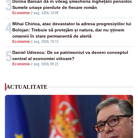
3
Dorina Barcari dă în vileag șmecheria înghețării pensiilor.
Sumele uriașe pierdute de fiecare român
Economie
-
2 aug. 2026, 10:09
4
Mihai Chirica, atac devastator la adresa progresiștilor lui
Bolojan: Trebuie să protejăm și natura, dar nu șținem
omaneii în stare permanentă de alertă
Economie
-
2 aug. 2026, 10:12
5
Daniel Udrescu: De ce patrimoniul va deveni conceptul
central al economiei viitoare?
Economie
-
2 aug. 2026, 09:22
ACTUALITATE