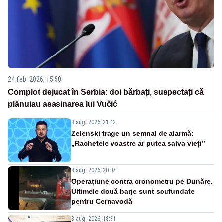
24 feb. 2026, 15:50
Complot dejucat în Serbia: doi bărbați, suspectați că
plănuiau asasinarea lui Vučić
8 aug. 2026, 21:42
Zelenski trage un semnal de alarmă:
„Rachetele voastre ar putea salva vieți”
8 aug. 2026, 20:07
Operațiune contra cronometru pe Dunăre.
Ultimele două barje sunt scufundate
pentru Cernavodă
8 aug. 2026, 18:31