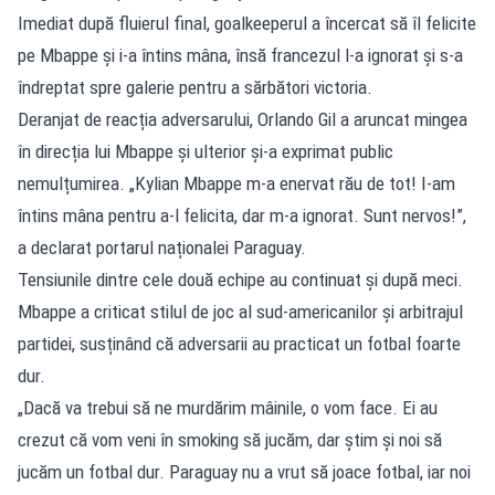
Imediat după fluierul final, goalkeeperul a încercat să îl felicite
pe Mbappe și i-a întins mâna, însă francezul l-a ignorat și s-a
îndreptat spre galerie pentru a sărbători victoria.
Deranjat de reacția adversarului, Orlando Gil a aruncat mingea
în direcția lui Mbappe și ulterior și-a exprimat public
nemulțumirea. „Kylian Mbappe m-a enervat rău de tot! I-am
întins mâna pentru a-l felicita, dar m-a ignorat. Sunt nervos!”,
a declarat portarul naționalei Paraguay.
Tensiunile dintre cele două echipe au continuat și după meci.
Mbappe a criticat stilul de joc al sud-americanilor și arbitrajul
partidei, susținând că adversarii au practicat un fotbal foarte
dur.
„Dacă va trebui să ne murdărim mâinile, o vom face. Ei au
crezut că vom veni în smoking să jucăm, dar știm și noi să
jucăm un fotbal dur. Paraguay nu a vrut să joace fotbal, iar noi