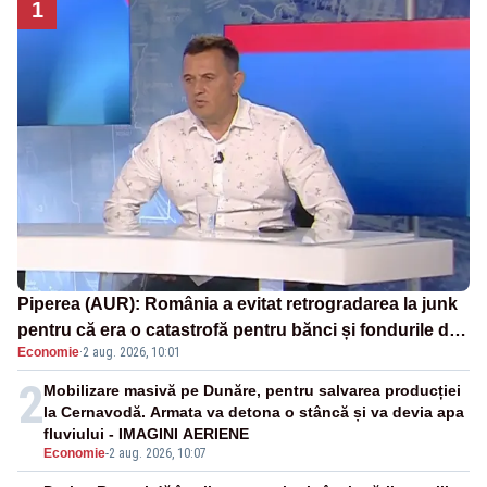
1
Piperea (AUR): România a evitat retrogradarea la junk
pentru că era o catastrofă pentru bănci și fondurile de
Economie
·
2 aug. 2026, 10:01
pensii
2
Mobilizare masivă pe Dunăre, pentru salvarea producției
la Cernavodă. Armata va detona o stâncă și va devia apa
fluviului - IMAGINI AERIENE
Economie
-
2 aug. 2026, 10:07