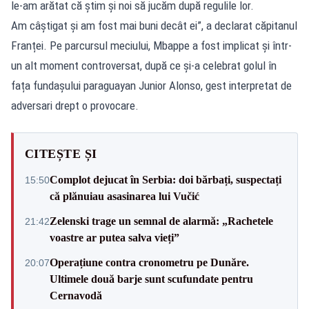
le-am arătat că știm și noi să jucăm după regulile lor.
Am câștigat și am fost mai buni decât ei”, a declarat căpitanul
Franței. Pe parcursul meciului, Mbappe a fost implicat și într-
un alt moment controversat, după ce și-a celebrat golul în
fața fundașului paraguayan Junior Alonso, gest interpretat de
adversari drept o provocare.
CITEȘTE ȘI
Complot dejucat în Serbia: doi bărbați, suspectați
15:50
că plănuiau asasinarea lui Vučić
Zelenski trage un semnal de alarmă: „Rachetele
21:42
voastre ar putea salva vieți”
Operațiune contra cronometru pe Dunăre.
20:07
Ultimele două barje sunt scufundate pentru
Cernavodă