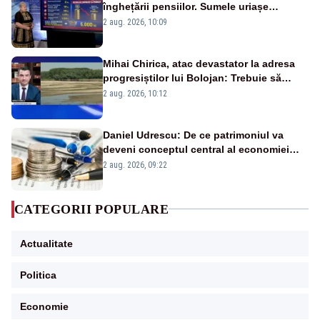
înghețării pensiilor. Sumele uriașe
pierdute de fiecare român
2 aug. 2026, 10:09
Mihai Chirica, atac devastator la adresa
progresiștilor lui Bolojan: Trebuie să
protejăm și natura, dar nu șținem omaneii
2 aug. 2026, 10:12
în stare permanentă de alertă
Daniel Udrescu: De ce patrimoniul va
deveni conceptul central al economiei
viitoare?
2 aug. 2026, 09:22
CATEGORII POPULARE
Actualitate
Politica
Economie