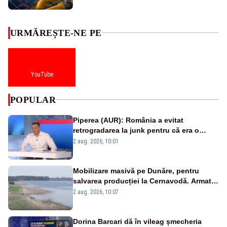
URMĂREȘTE-NE PE
YouTube
POPULAR
Piperea (AUR): România a evitat
retrogradarea la junk pentru că era o
catastrofă pentru bănci și fondurile de
2 aug. 2026, 10:01
pensii
Mobilizare masivă pe Dunăre, pentru
salvarea producției la Cernavodă. Armata
va detona o stâncă și va devia apa
2 aug. 2026, 10:07
fluviului - IMAGINI AERIENE
Dorina Barcari dă în vileag șmecheria