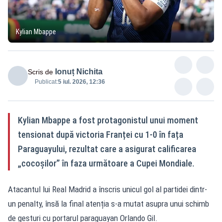
Kylian Mbappe
Ionuț Nichita
Scris de
Publicat:
5 iul. 2026, 12:36
Kylian Mbappe a fost protagonistul unui moment
tensionat după victoria Franței cu 1-0 în fața
Paraguayului, rezultat care a asigurat calificarea
„cocoșilor” în faza următoare a Cupei Mondiale.
Atacantul lui Real Madrid a înscris unicul gol al partidei dintr-
un penalty, însă la final atenția s-a mutat asupra unui schimb
de gesturi cu portarul paraguayan Orlando Gil.