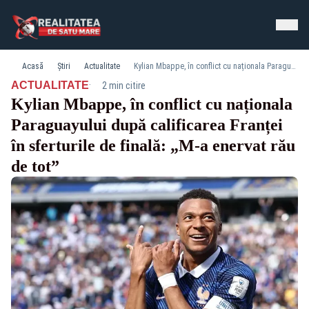
Acasă
Știri
Actualitate
Kylian Mbappe, în conflict cu naționala Paraguayului după calificarea Franței în sferturile de finală: „M-a enervat rău de tot”
·
ACTUALITATE
2 min citire
Kylian Mbappe, în conflict cu naționala
Paraguayului după calificarea Franței
în sferturile de finală: „M-a enervat rău
de tot”