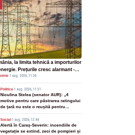
nia, la limita tehnică a importurilor
nergie. Prețurile cresc alarmant -
omie
·
1 aug. 2026, 11:36
liză Realitatea Plus
2
Politica
-
1 aug. 2026, 11:51
Niculina Stelea (senator AUR): „4
motive pentru care păstrarea ratingului
de țară nu este o reușită pentru
Guvernul Bolojan”
3
Social
-
1 aug. 2026, 12:44
Alertă în Caraș-Severin: incendiile de
vegetație se extind, zeci de pompieri și