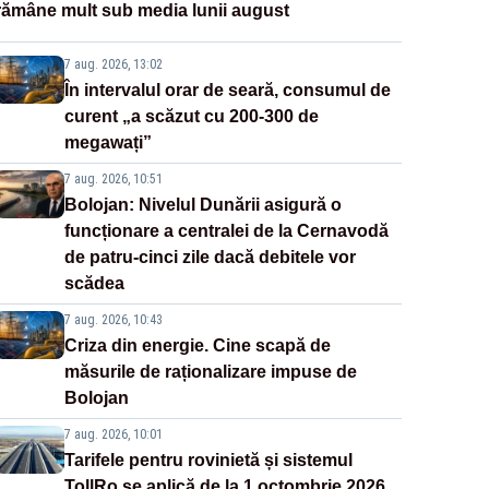
rămâne mult sub media lunii august
7 aug. 2026, 13:02
În intervalul orar de seară, consumul de
curent „a scăzut cu 200-300 de
megawați”
7 aug. 2026, 10:51
Bolojan: Nivelul Dunării asigură o
funcționare a centralei de la Cernavodă
de patru-cinci zile dacă debitele vor
scădea
7 aug. 2026, 10:43
Criza din energie. Cine scapă de
măsurile de raționalizare impuse de
Bolojan
7 aug. 2026, 10:01
Tarifele pentru rovinietă și sistemul
TollRo se aplică de la 1 octombrie 2026.