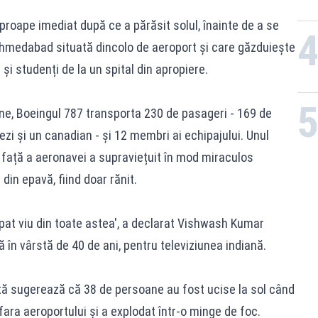
proape imediat după ce a părăsit solul, înainte de a se
 Ahmedabad situată dincolo de aeroport și care găzduiește
 și studenți de la un spital din apropiere.
ndiene, Boeingul 787 transporta 230 de pasageri - 169 de
hezi și un canadian - și 12 membri ai echipajului. Unul
n față a aeronavei a supraviețuit în mod miraculos
din epavă, fiind doar rănit.
at viu din toate astea', a declarat Vishwash Kumar
 în vârstă de 40 de ani, pentru televiziunea indiană.
ă sugerează că 38 de persoane au fost ucise la sol când
afara aeroportului și a explodat într-o minge de foc.