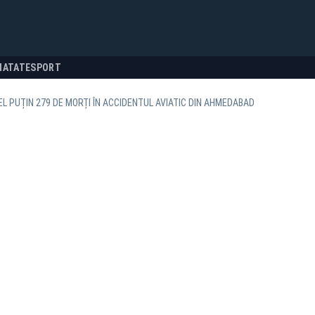
NATATE
SPORT
CEL PUȚIN 279 DE MORȚI ÎN ACCIDENTUL AVIATIC DIN AHMEDABAD