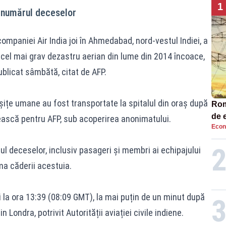
1
5 numărul deceselor
ompaniei Air India joi în Ahmedabad, nord-vestul Indiei, a
d cel mai grav dezastru aerian din lume din 2014 încoace,
ublicat sâmbătă, citat de AFP.
ițe umane au fost transportate la spitalul din oraș după
Româ
de e
nească pentru AFP, sub acoperirea anonimatului.
Econ
Ana
ul deceselor, inclusiv pasageri și membri ai echipajului
rma căderii acestuia.
oi la ora 13:39 (08:09 GMT), la mai puțin de un minut după
Londra, potrivit Autorității aviației civile indiene.