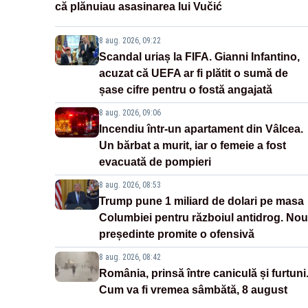
că plănuiau asasinarea lui Vučić
8 aug. 2026, 09:22
Scandal uriaș la FIFA. Gianni Infantino,
acuzat că UEFA ar fi plătit o sumă de
șase cifre pentru o fostă angajată
8 aug. 2026, 09:06
Incendiu într-un apartament din Vâlcea.
Un bărbat a murit, iar o femeie a fost
evacuată de pompieri
8 aug. 2026, 08:53
Trump pune 1 miliard de dolari pe masa
Columbiei pentru războiul antidrog. Nou
președinte promite o ofensivă
8 aug. 2026, 08:42
România, prinsă între caniculă și furtuni
Cum va fi vremea sâmbătă, 8 august