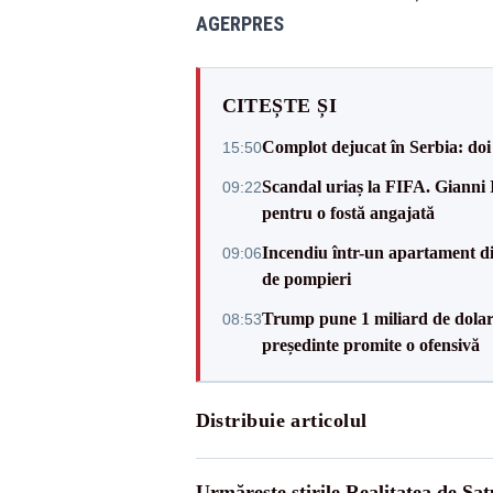
AGERPRES
CITEȘTE ȘI
Complot dejucat în Serbia: doi 
15:50
Scandal uriaș la FIFA. Gianni I
09:22
pentru o fostă angajată
Incendiu într-un apartament di
09:06
de pompieri
Trump pune 1 miliard de dolar
08:53
președinte promite o ofensivă
Distribuie articolul
Urmărește știrile Realitatea de Sa