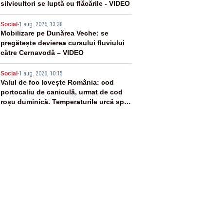
silvicultori se luptă cu flăcările - VIDEO
4
Social
-
1 aug. 2026, 13:38
Mobilizare pe Dunărea Veche: se
pregătește devierea cursului fluviului
către Cernavodă – VIDEO
5
Social
-
1 aug. 2026, 10:15
Valul de foc lovește România: cod
portocaliu de caniculă, urmat de cod
roșu duminică. Temperaturile urcă spre
40°C