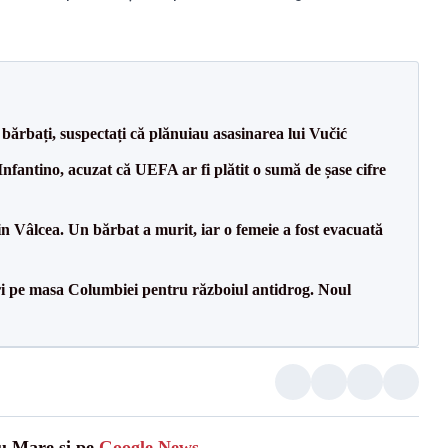
bărbați, suspectați că plănuiau asasinarea lui Vučić
nfantino, acuzat că UEFA ar fi plătit o sumă de șase cifre
n Vâlcea. Un bărbat a murit, iar o femeie a fost evacuată
i pe masa Columbiei pentru războiul antidrog. Noul
tu Mare și pe
Google News