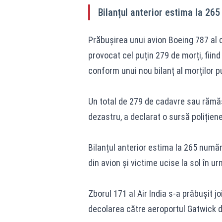
Bilanțul anterior estima la 26
Prăbușirea unui avion Boeing 787 al c
provocat cel puțin 279 de morți, fiin
conform unui nou bilanț al morților p
Un total de 279 de cadavre sau rămăș
dezastru, a declarat o sursă poliție
Bilanțul anterior estima la 265 număr
din avion și victime ucise la sol în u
Zborul 171 al Air India s-a prăbușit j
decolarea către aeroportul Gatwick din 