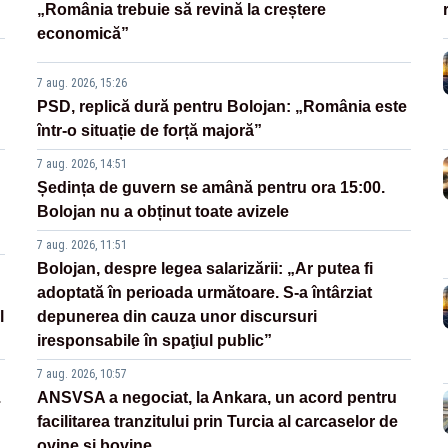
„România trebuie să revină la creștere
economică”
7 aug. 2026, 15:26
PSD, replică dură pentru Bolojan: „România este
într-o situație de forță majoră”
7 aug. 2026, 14:51
Ședința de guvern se amână pentru ora 15:00.
Bolojan nu a obținut toate avizele
7 aug. 2026, 11:51
Bolojan, despre legea salarizării: „Ar putea fi
adoptată în perioada următoare. S-a întârziat
l
depunerea din cauza unor discursuri
iresponsabile în spaţiul public”
7 aug. 2026, 10:57
.
ANSVSA a negociat, la Ankara, un acord pentru
facilitarea tranzitului prin Turcia al carcaselor de
ovine și bovine