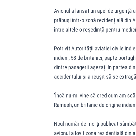
Avionul a lansat un apel de urgență a
prăbuși într-o zonă rezidențială din
între altele o reședință pentru medici
Potrivit Autorității aviației civile i
indieni, 53 de britanici, șapte portug
dintre pasagerii așezați în partea di
accidentului și a reușit să se extragă 
'Încă nu-mi vine să cred cum am scăp
Ramesh, un britanic de origine indiană
Noul număr de morți publicat sâmbăt
avionul a lovit zona rezidențială din 