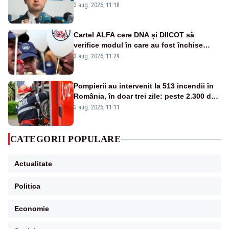
3 aug. 2026, 11:18
Cartel ALFA cere DNA și DIICOT să
verifice modul în care au fost închise
centralele pe cărbune
3 aug. 2026, 11:29
Pompierii au intervenit la 513 incendii în
România, în doar trei zile: peste 2.300 de
hectare de teren au fost afectate
3 aug. 2026, 11:11
CATEGORII POPULARE
Actualitate
Politica
Economie