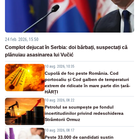
24 feb. 2026, 15:50
Complot dejucat în Serbia: doi bărbați, suspectați că
plănuiau asasinarea lui Vučić
10 aug. 2026, 10:35
Cupolă de foc peste România. Cod
portocaliu și Cod galben de temperaturi
extrem de ridicate în mare parte din țară-
HĂRȚI
10 aug. 2026, 08:22
Petrolul se scumpește pe fondul
incertitudinilor privind redeschiderea
Strâmtorii Ormuz
10 aug. 2026, 08:17
Peste 33.000 de candidați susțin