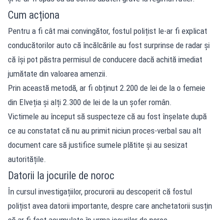
Cum acționa
Pentru a fi cât mai convingător, fostul polițist le-ar fi explicat
conducătorilor auto că încălcările au fost surprinse de radar și
că își pot păstra permisul de conducere dacă achită imediat
jumătate din valoarea amenzii.
Prin această metodă, ar fi obținut 2.200 de lei de la o femeie
din Elveția și alți 2.300 de lei de la un șofer român.
Victimele au început să suspecteze că au fost înșelate după
ce au constatat că nu au primit niciun proces-verbal sau alt
document care să justifice sumele plătite și au sesizat
autoritățile.
Datorii la jocurile de noroc
În cursul investigațiilor, procurorii au descoperit că fostul
polițist avea datorii importante, despre care anchetatorii susțin
că ar fi fost acumulate în urma jocurilor de noroc.