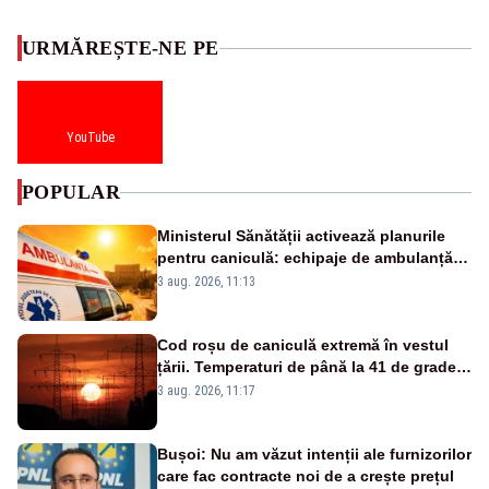
URMĂREȘTE-NE PE
YouTube
POPULAR
Ministerul Sănătății activează planurile
pentru caniculă: echipaje de ambulanță
suplimentate, stocuri de medicamente
3 aug. 2026, 11:13
verificate și puncte de apă în spațiile
publice
Cod roșu de caniculă extremă în vestul
țării. Temperaturi de până la 41 de grade
până miercuri
3 aug. 2026, 11:17
Bușoi: Nu am văzut intenții ale furnizorilor
care fac contracte noi de a crește prețul