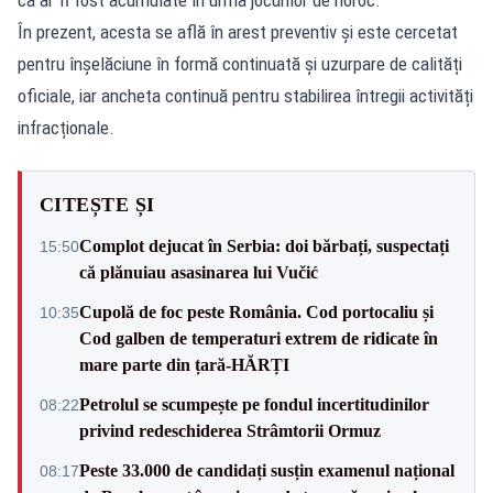
În prezent, acesta se află în arest preventiv și este cercetat
pentru înșelăciune în formă continuată și uzurpare de calități
oficiale, iar ancheta continuă pentru stabilirea întregii activități
infracționale.
CITEȘTE ȘI
Complot dejucat în Serbia: doi bărbați, suspectați
15:50
că plănuiau asasinarea lui Vučić
Cupolă de foc peste România. Cod portocaliu și
10:35
Cod galben de temperaturi extrem de ridicate în
mare parte din țară-HĂRȚI
Petrolul se scumpește pe fondul incertitudinilor
08:22
privind redeschiderea Strâmtorii Ormuz
Peste 33.000 de candidați susțin examenul național
08:17