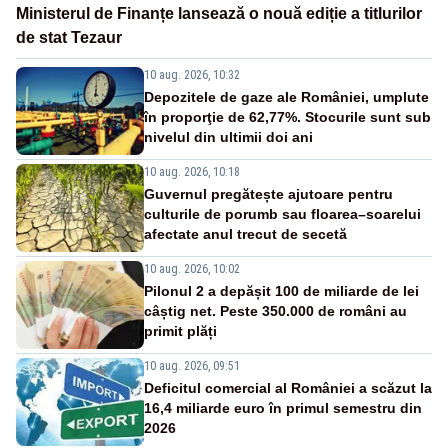
Ministerul de Finanțe lansează o nouă ediție a titlurilor
de stat Tezaur
10 aug. 2026, 10:32
Depozitele de gaze ale României, umplute
în proporţie de 62,77%. Stocurile sunt sub
nivelul din ultimii doi ani
10 aug. 2026, 10:18
Guvernul pregătește ajutoare pentru
culturile de porumb sau floarea–soarelui
afectate anul trecut de secetă
10 aug. 2026, 10:02
Pilonul 2 a depășit 100 de miliarde de lei
câștig net. Peste 350.000 de români au
primit plăți
10 aug. 2026, 09:51
Deficitul comercial al României a scăzut la
16,4 miliarde euro în primul semestru din
2026