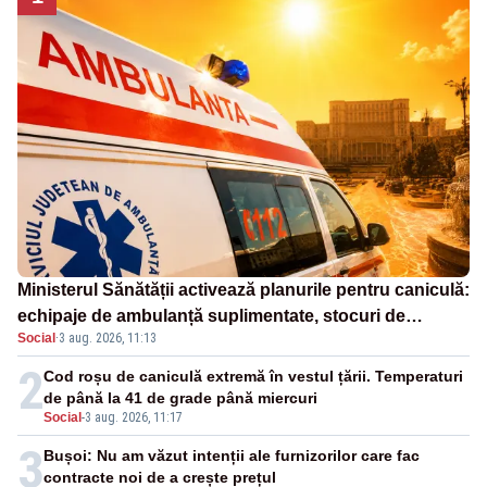
Ministerul Sănătății activează planurile pentru caniculă:
echipaje de ambulanță suplimentate, stocuri de
Social
·
3 aug. 2026, 11:13
medicamente verificate și puncte de apă în spațiile
publice
2
Cod roșu de caniculă extremă în vestul țării. Temperaturi
de până la 41 de grade până miercuri
Social
-
3 aug. 2026, 11:17
3
Bușoi: Nu am văzut intenții ale furnizorilor care fac
contracte noi de a crește prețul