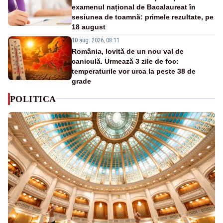
examenul național de Bacalaureat în
sesiunea de toamnă: primele rezultate, pe
18 august
10 aug. 2026, 08:11
România, lovită de un nou val de
caniculă. Urmează 3 zile de foc:
temperaturile vor urca la peste 38 de
grade
POLITICA