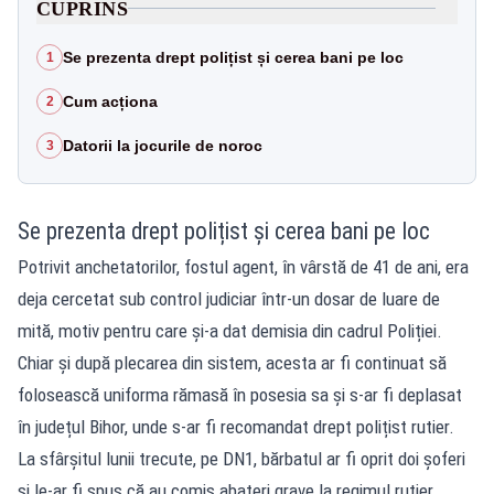
CUPRINS
Se prezenta drept polițist și cerea bani pe loc
1
Cum acționa
2
Datorii la jocurile de noroc
3
Se prezenta drept polițist și cerea bani pe loc
Potrivit anchetatorilor, fostul agent, în vârstă de 41 de ani, era
deja cercetat sub control judiciar într-un dosar de luare de
mită, motiv pentru care și-a dat demisia din cadrul Poliției.
Chiar și după plecarea din sistem, acesta ar fi continuat să
folosească uniforma rămasă în posesia sa și s-ar fi deplasat
în județul Bihor, unde s-ar fi recomandat drept polițist rutier.
La sfârșitul lunii trecute, pe DN1, bărbatul ar fi oprit doi șoferi
și le-ar fi spus că au comis abateri grave la regimul rutier.