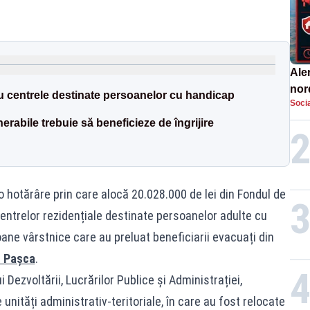
Aler
nor
ru centrele destinate persoanelor cu handicap
Socia
de 
erabile trebuie să beneficieze de îngrijire
 o hotărâre prin care alocă 20.028.000 de lei din Fondul de
entrelor rezidențiale destinate persoanelor adulte cu
ane vârstnice care au preluat beneficiarii evacuați din
l Pașca
.
 Dezvoltării, Lucrărilor Publice și Administrației,
e unități administrativ-teritoriale, în care au fost relocate