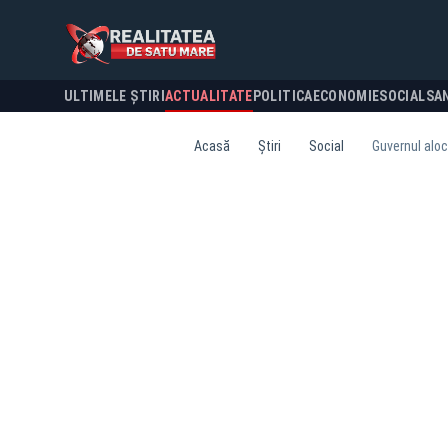
ULTIMELE ȘTIRI
ACTUALITATE
POLITICA
ECONOMIE
SOCIAL
SA
Acasă
Știri
Social
Guvernul alocă