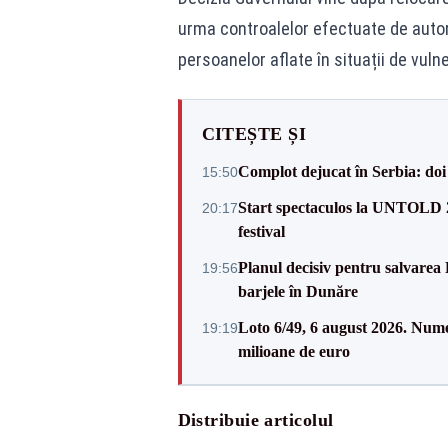
urma controalelor efectuate de autor
persoanelor aflate în situații de vulne
CITEȘTE ȘI
Complot dejucat în Serbia: doi 
15:50
Start spectaculos la UNTOLD 20
20:17
festival
Planul decisiv pentru salvarea
19:56
barjele în Dunăre
Loto 6/49, 6 august 2026. Nume
19:19
milioane de euro
Distribuie articolul