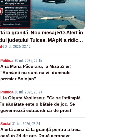
tă la graniță. Nou mesaj RO-Alert în
dul județului Tulcea. MApN a ridicat
l
·
30 iul. 2026, 22:12
la sol două avioane F-16
2
Politica
-
30 iul. 2026, 22:15
Ana Maria Păcuraru, la Miza Zilei:
”Românii nu sunt naivi, domnule
premier Bolojan”
3
Politica
-
30 iul. 2026, 23:24
Lia Olguța Vasilescu: ”Ce se întâmplă
în sănătate este o bătaie de joc. Se
guvernează extraordinar de prost”
4
Social
-
31 iul. 2026, 07:24
Alertă aeriană la graniță pentru a treia
oară în 24 de ore. Două aeronave