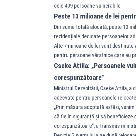
cele 409 persoane vulnerabile.
Peste 13 milioane de lei pent
Din suma totală alocată, peste 13 mili
rezidențiale dedicate persoanelor ad
Alte 7 milioane de lei sunt destinate 
pentru persoane vârstnice care au pre
Cseke Attila: „Persoanele vuln
corespunzătoare”
Ministrul Dezvoltării, Cseke Attila, 
adecvate pentru persoanele relocate
„Prin măsura adoptată astăzi, venim î
să fie în siguranță și să beneficieze d
corespunzătoare”, a transmis ministru
Decizia Guvernului vine după relocarea