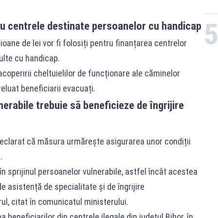
ru centrele destinate persoanelor cu handicap
oane de lei vor fi folosiți pentru finanțarea centrelor
ulte cu handicap.
acoperirii cheltuielilor de funcționare ale căminelor
luat beneficiarii evacuați.
erabile trebuie să beneficieze de îngrijire
a declarat că măsura urmărește asigurarea unor condiții
.
n sprijinul persoanelor vulnerabile, astfel încât acestea
e asistență de specialitate și de îngrijire
l, citat în comunicatul ministerului.
 beneficiarilor din centrele ilegale din județul Bihor, în