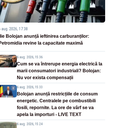
6 aug. 2026, 17:38
Ilie Bolojan anunță ieftinirea carburanților:
Petromidia revine la capacitate maximă
6 aug. 2026, 15:36
Cum se va întrerupe energia electrică la
marii consumatori industriali? Bolojan:
Nu vor exista compensații
6 aug. 2026, 15:33
Bolojan anunță restricțiile de consum
energetic. Centralele pe combustibili
fosili, repornite. La ore de vârf se va
apela la importuri - LIVE TEXT
6 aug. 2026, 15:24