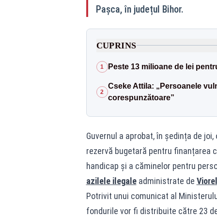
Pașca, în județul Bihor.
CUPRINS
Peste 13 milioane de lei pent
1
Cseke Attila: „Persoanele vuln
2
corespunzătoare”
Guvernul a aprobat, în ședința de joi,
rezervă bugetară pentru finanțarea c
handicap și a căminelor pentru perso
azilele ilegale
administrate de
Viore
Potrivit unui comunicat al Ministerului
fondurile vor fi distribuite către 23 d