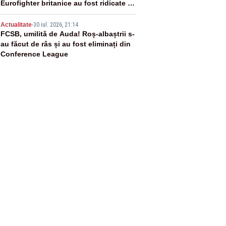
Eurofighter britanice au fost ridicate de
la sol
5
Actualitate
-
30 iul. 2026, 21:14
FCSB, umilită de Auda! Roș-albaștrii s-
au făcut de râs și au fost eliminați din
Conference League