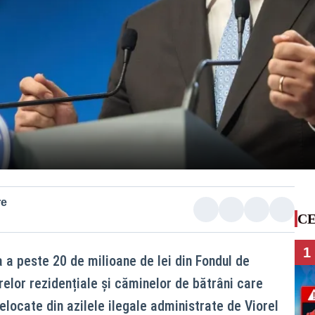
re
CE
1
 a peste 20 de milioane de lei din Fondul de
relor rezidențiale și căminelor de bătrâni care
locate din azilele ilegale administrate de Viorel