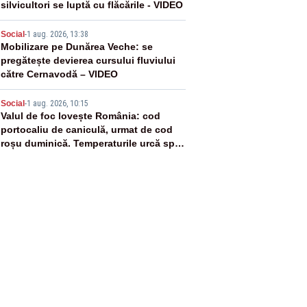
silvicultori se luptă cu flăcările - VIDEO
4
Social
-
1 aug. 2026, 13:38
Mobilizare pe Dunărea Veche: se
pregătește devierea cursului fluviului
către Cernavodă – VIDEO
5
Social
-
1 aug. 2026, 10:15
Valul de foc lovește România: cod
portocaliu de caniculă, urmat de cod
roșu duminică. Temperaturile urcă spre
40°C