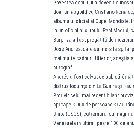
Povestea copilului a devenit cunoscu
doar un abțibild cu Cristiano Ronald
albumului oficial al Cupei Mondiale. 
la un oficial al clubului Real Madrid,
Surpriza a fost pregătită de muzici
José Andrés, care au mers la spital pe
mai multe cadouri. Ulterior, aceștia a
autograf.
Andrés a fost salvat de sub dărâmătu
distrus locuința din La Guaira și i-au 
Potrivit celui mai recent bilanț provi
aproape 3.000 de persoane și au răni
Unite (USGS), cutremurul cu magnitudi
Venezuela în ultimii peste 100 de ani