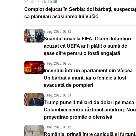
24 feb. 2026, 15:50
Complot dejucat în Serbia: doi bărbați, suspectaț
că plănuiau asasinarea lui Vučić
8 aug. 2026, 09:22
Scandal uriaș la FIFA. Gianni Infantino,
acuzat că UEFA ar fi plătit o sumă de
șase cifre pentru o fostă angajată
8 aug. 2026, 09:06
Incendiu într-un apartament din Vâlcea.
Un bărbat a murit, iar o femeie a fost
evacuată de pompieri
8 aug. 2026, 08:53
Trump pune 1 miliard de dolari pe masa
Columbiei pentru războiul antidrog. Nou
președinte promite o ofensivă
8 aug. 2026, 08:42
România, prinsă între caniculă și furtuni