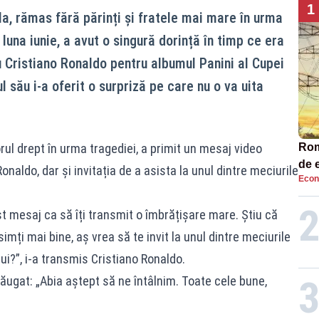
1
la, rămas fără părinți și fratele mai mare în urma
una iunie, a avut o singură dorință în timp ce era
cu Cristiano Ronaldo pentru albumul Panini al Cupei
l său i-a oferit o surpriză pe care nu o va uita
rul drept în urma tragediei, a primit un mesaj video
Româ
de e
onaldo, dar și invitația de a asista la unul dintre meciurile
Econ
Ana
est mesaj ca să îți transmit o îmbrățișare mare. Știu că
imți mai bine, aș vrea să te invit la unul dintre meciurile
ui?”, i-a transmis Cristiano Ronaldo.
dăugat: „Abia aștept să ne întâlnim. Toate cele bune,