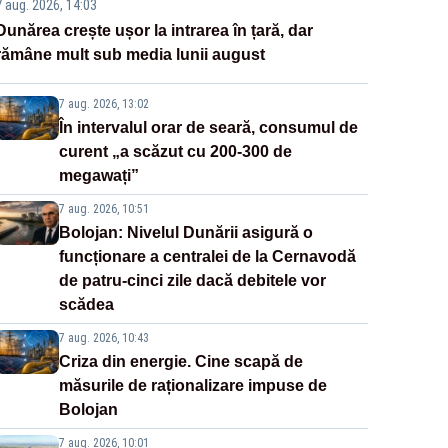
7 aug. 2026, 14:03
Dunărea crește ușor la intrarea în țară, dar
rămâne mult sub media lunii august
7 aug. 2026, 13:02
În intervalul orar de seară, consumul de
curent „a scăzut cu 200-300 de
megawați”
7 aug. 2026, 10:51
Bolojan: Nivelul Dunării asigură o
funcționare a centralei de la Cernavodă
de patru-cinci zile dacă debitele vor
scădea
7 aug. 2026, 10:43
Criza din energie. Cine scapă de
măsurile de raționalizare impuse de
Bolojan
7 aug. 2026, 10:01