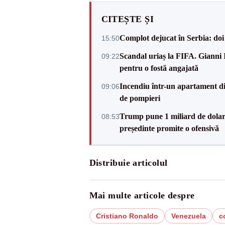
CITEȘTE ȘI
Complot dejucat în Serbia: doi 
15:50
Scandal uriaș la FIFA. Gianni I
09:22
pentru o fostă angajată
Incendiu într-un apartament di
09:06
de pompieri
Trump pune 1 miliard de dolar
08:53
președinte promite o ofensivă
Distribuie articolul
Mai multe articole despre
Cristiano Ronaldo
Venezuela
c