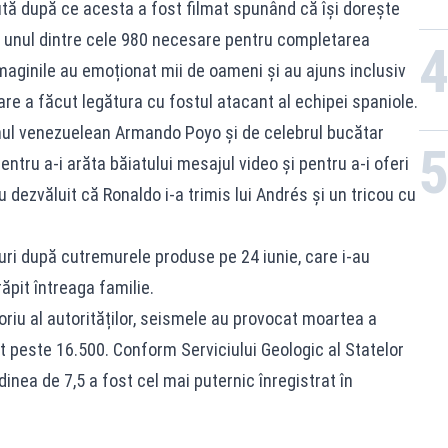
tă după ce acesta a fost filmat spunând că își dorește
o, unul dintre cele 980 necesare pentru completarea
Imaginile au emoționat mii de oameni și au ajuns inclusiv
 care a făcut legătura cu fostul atacant al echipei spaniole.
anul venezuelean Armando Poyo și de celebrul bucătar
ntru a-i arăta băiatului mesajul video și pentru a-i oferi
u dezvăluit că Ronaldo i-a trimis lui Andrés și un tricou cu
ri după cutremurele produse pe 24 iunie, care i-au
răpit întreaga familie.
zoriu al autorităților, seismele au provocat moartea a
t peste 16.500. Conform Serviciului Geologic al Statelor
nea de 7,5 a fost cel mai puternic înregistrat în
.