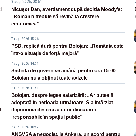
8 aug. 2026, 08:51
i
Nicușor Dan, avertisment după decizia Moody’s:
„România trebuie să revină la creștere
economică”
7 aug. 2026, 15:26
PSD, replică dură pentru Bolojan: „România este
într-o situație de forță majoră”
7 aug. 2026, 14:51
Ședința de guvern se amână pentru ora 15:00.
Bolojan nu a obținut toate avizele
7 aug. 2026, 11:51
Bolojan, despre legea salarizării: „Ar putea fi
adoptată în perioada următoare. S-a întârziat
l
depunerea din cauza unor discursuri
iresponsabile în spaţiul public”
7 aug. 2026, 10:57
.
ANSVSA a negociat, la Ankara, un acord pentru