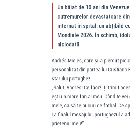
Un băiat de 10 ani din Venezue
cutremurelor devastatoare din l
internat în spital: un abțibild 
Mondiale 2026. În schimb, idolu
niciodată.
Andrés Mieles, care și-a pierdut picio
personalizat din partea lui Cristiano R
starului portughez.
„Salut, Andrés! Ce faci? Îți trimit ac
ești un mare fan al meu. Când te vei s
mele, ca să te bucuri de fotbal. Ce sp
La finalul mesajului, portughezul a a
prietenul meu!”.