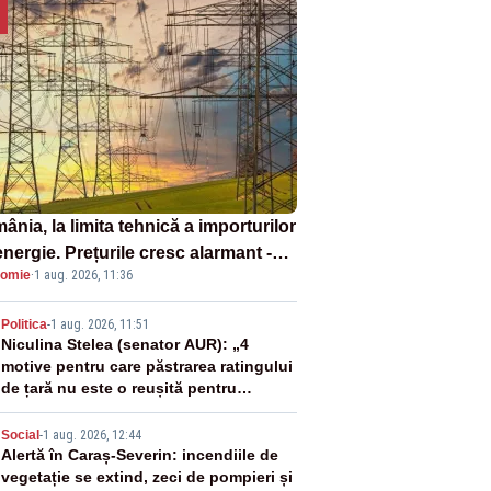
nia, la limita tehnică a importurilor
nergie. Prețurile cresc alarmant -
omie
·
1 aug. 2026, 11:36
liză Realitatea Plus
2
Politica
-
1 aug. 2026, 11:51
Niculina Stelea (senator AUR): „4
motive pentru care păstrarea ratingului
de țară nu este o reușită pentru
Guvernul Bolojan”
3
Social
-
1 aug. 2026, 12:44
Alertă în Caraș-Severin: incendiile de
vegetație se extind, zeci de pompieri și