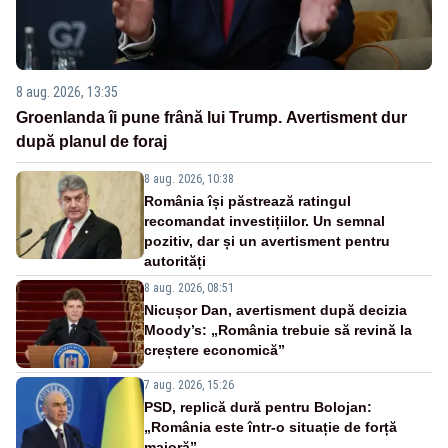
8 aug. 2026, 13:35
Groenlanda îi pune frână lui Trump. Avertisment dur
după planul de foraj
8 aug. 2026, 10:38
România își păstrează ratingul
recomandat investițiilor. Un semnal
pozitiv, dar și un avertisment pentru
autorități
8 aug. 2026, 08:51
Nicușor Dan, avertisment după decizia
Moody’s: „România trebuie să revină la
creștere economică”
7 aug. 2026, 15:26
PSD, replică dură pentru Bolojan:
„România este într-o situație de forță
majoră”