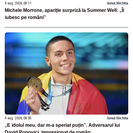
9 aug. 2026, 08:11
Ionuț Nichita
Michele Morrone, apariție surpriză la Summer Well: „Îi
iubesc pe români”
9 aug. 2026, 08:05
Ionuț Nichita
„E idolul meu, dar m-a speriat puțin”. Adversarul lui
David Popovici, impresionat de român