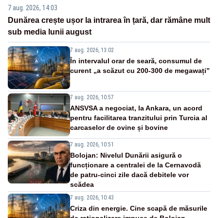
7 aug. 2026, 14:03
Dunărea crește ușor la intrarea în țară, dar rămâne mult
sub media lunii august
7 aug. 2026, 13:02
În intervalul orar de seară, consumul de
curent „a scăzut cu 200-300 de megawați”
7 aug. 2026, 10:57
ANSVSA a negociat, la Ankara, un acord
pentru facilitarea tranzitului prin Turcia al
carcaselor de ovine și bovine
7 aug. 2026, 10:51
Bolojan: Nivelul Dunării asigură o
funcționare a centralei de la Cernavodă
de patru-cinci zile dacă debitele vor
scădea
7 aug. 2026, 10:43
Criza din energie. Cine scapă de măsurile
de raționalizare impuse de Bolojan