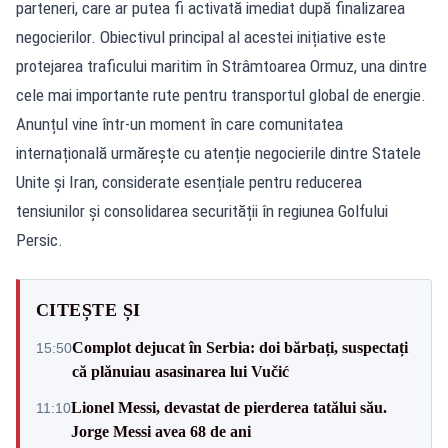
parteneri, care ar putea fi activată imediat după finalizarea
negocierilor. Obiectivul principal al acestei inițiative este
protejarea traficului maritim în Strâmtoarea Ormuz, una dintre
cele mai importante rute pentru transportul global de energie.
Anunțul vine într-un moment în care comunitatea
internațională urmărește cu atenție negocierile dintre Statele
Unite și Iran, considerate esențiale pentru reducerea
tensiunilor și consolidarea securității în regiunea Golfului
Persic.
CITEȘTE ȘI
Complot dejucat în Serbia: doi bărbați, suspectați
15:50
că plănuiau asasinarea lui Vučić
Lionel Messi, devastat de pierderea tatălui său.
11:10
Jorge Messi avea 68 de ani