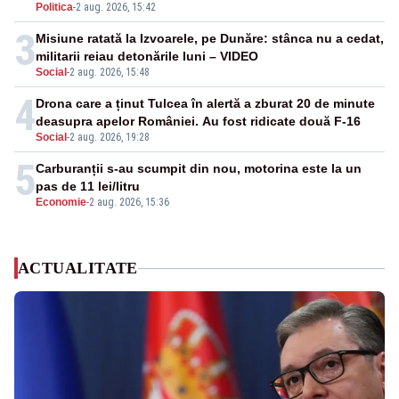
Politica
-
2 aug. 2026, 15:42
3
Misiune ratată la Izvoarele, pe Dunăre: stânca nu a cedat,
militarii reiau detonările luni – VIDEO
Social
-
2 aug. 2026, 15:48
4
Drona care a ținut Tulcea în alertă a zburat 20 de minute
deasupra apelor României. Au fost ridicate două F-16
Social
-
2 aug. 2026, 19:28
5
Carburanții s-au scumpit din nou, motorina este la un
pas de 11 lei/litru
Economie
-
2 aug. 2026, 15:36
ACTUALITATE