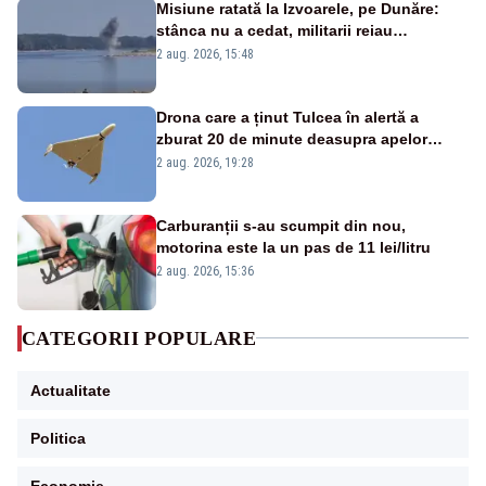
Misiune ratată la Izvoarele, pe Dunăre:
stânca nu a cedat, militarii reiau
detonările luni – VIDEO
2 aug. 2026, 15:48
Drona care a ținut Tulcea în alertă a
zburat 20 de minute deasupra apelor
României. Au fost ridicate două F-16
2 aug. 2026, 19:28
Carburanții s-au scumpit din nou,
motorina este la un pas de 11 lei/litru
2 aug. 2026, 15:36
CATEGORII POPULARE
Actualitate
Politica
Economie