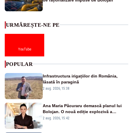
URMĂREȘTE-NE PE
YouTube
POPULAR
Infrastructura irigațiilor din România,
lăsată în paragină
2 aug. 2026, 15:38
Ana Maria Păcuraru demască planul lui
Bolojan. O nouă ediție explozivă a
emisiunii „Miza Zilei” la Realitatea PLUS
2 aug. 2026, 15:42