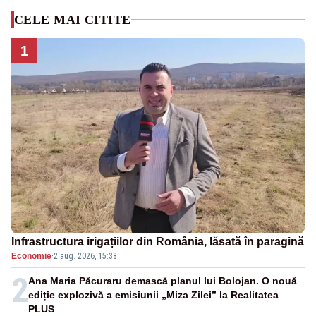
CELE MAI CITITE
1
Infrastructura irigațiilor din România, lăsată în paragină
Economie
·
2 aug. 2026, 15:38
2
Ana Maria Păcuraru demască planul lui Bolojan. O nouă
ediție explozivă a emisiunii „Miza Zilei” la Realitatea
PLUS