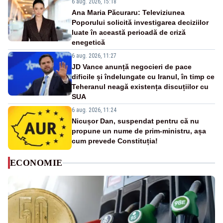
6 aug. 2026, 15:18
Ana Maria Păcuraru: Televiziunea
Poporului solicită investigarea deciziilor
luate în această perioadă de criză
enegetică
6 aug. 2026, 11:27
JD Vance anunță negocieri de pace
dificile și îndelungate cu Iranul, în timp ce
Teheranul neagă existența discuțiilor cu
SUA
6 aug. 2026, 11:24
Nicușor Dan, suspendat pentru că nu
propune un nume de prim-ministru, așa
cum prevede Constituția!
ECONOMIE