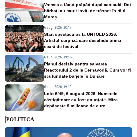
Vremea a făcut prăpăd după caniculă. Doi
bărbați au murit loviți de trăsnet în râul
Mureș
6 aug. 2026, 20:17
Start spectaculos la UNTOLD 2026.
Artistul-surpriză care deschide prima
seară de festival
6 aug. 2026, 19:56
Planul decisiv pentru salvarea
Reactorului 2 de la Cernavodă. Cum vor fi
scufundate barjele în Dunăre
6 aug. 2026, 19:19
Loto 6/49, 6 august 2026. Numerele
câștigătoare au fost anunțate. Miza
depășește 9 milioane de euro
POLITICA