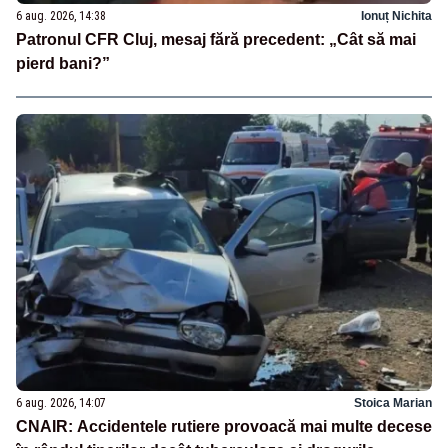
6 aug. 2026, 14:38
Ionuț Nichita
Patronul CFR Cluj, mesaj fără precedent: „Cât să mai
pierd bani?”
6 aug. 2026, 14:07
Stoica Marian
CNAIR: Accidentele rutiere provoacă mai multe decese