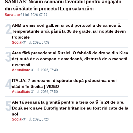
SANITAS: Niciun scenariu favorabil pentru angajații
din sănătate în proiectul Legii salarizării
Sanatate
·
31 iul. 2026, 07:29
2
ANM a emis cod galben și cod portocaliu de caniculă.
Temperaturile urcă până la 38 de grade, iar nopțile devin
tropicale
Social
-
31 iul. 2026, 07:39
3
Atac fără precedent al Rusiei. O fabrică de drone din Kiev
deținută de o companie americană, distrusă de o rachetă
rusească
Actualitate
-
31 iul. 2026, 07:40
4
ITALIA: 7 persoane, dispărute după prăbușirea unei
clădiri în Sicilia | VIDEO
Actualitate
-
31 iul. 2026, 07:50
5
Alertă aeriană la graniță pentru a treia oară în 24 de ore.
Două aeronave Eurofighter britanice au fost ridicate de la
sol
Social
-
31 iul. 2026, 07:24