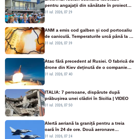
pentru angajații din sănătate în proiectul
Legii salarizării
31 iul. 2026, 07:29
ANM a emis cod galben și cod portocaliu
de caniculă. Temperaturile urcă până la 38
de grade, iar nopțile devin tropicale
31 iul. 2026, 07:39
Atac fără precedent al Rusiei. O fabrică de
drone din Kiev deținută de o companie
americană, distrusă de o rachetă
31 iul. 2026, 07:40
rusească
ITALIA: 7 persoane, dispărute după
prăbușirea unei clădiri în Sicilia | VIDEO
31 iul. 2026, 07:50
Alertă aeriană la graniță pentru a treia
oară în 24 de ore. Două aeronave
Eurofighter britanice au fost ridicate de la
31 iul. 2026, 07:24