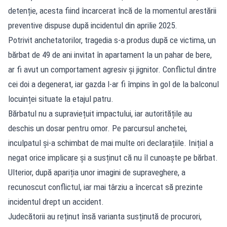
detenție, acesta fiind încarcerat încă de la momentul arestării
preventive dispuse după incidentul din aprilie 2025.
Potrivit anchetatorilor, tragedia s-a produs după ce victima, un
bărbat de 49 de ani invitat în apartament la un pahar de bere,
ar fi avut un comportament agresiv și jignitor. Conflictul dintre
cei doi a degenerat, iar gazda l-ar fi împins în gol de la balconul
locuinței situate la etajul patru.
Bărbatul nu a supraviețuit impactului, iar autoritățile au
deschis un dosar pentru omor. Pe parcursul anchetei,
inculpatul și-a schimbat de mai multe ori declarațiile. Inițial a
negat orice implicare și a susținut că nu îl cunoaște pe bărbat.
Ulterior, după apariția unor imagini de supraveghere, a
recunoscut conflictul, iar mai târziu a încercat să prezinte
incidentul drept un accident.
Judecătorii au reținut însă varianta susținută de procurori,