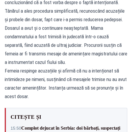
concluzionând că a fost vorba despre o faptă intenționată.
Tânărul a ales procedura simplificată, recunoscând acuzațiile
și probele din dosar, fapt care i-a permis reducerea pedepsei.
Dosarul a avut și o continuare neașteptată. Mama
condamnatului a fost trimisă în judecată într-o cauză
separată, fiind acuzată de ultraj judiciar. Procurorii susțin că
femeia ar fi transmis mesaje de amenințare magistratului care
a instrumentat cazul fiului său.
Femeia respinge acuzațiile și afirmă că nu a intenționat să
intimideze pe nimeni, susținând că mesajele trimise nu au avut
caracter amenințător. Instanța urmează să se pronunțe și în
acest dosar.
CITEȘTE ȘI
Complot dejucat în Serbia: doi bărbați, suspectați
15:50