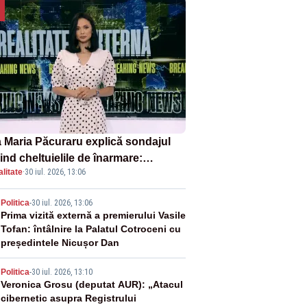
 Maria Păcuraru explică sondajul
ind cheltuielile de înarmare:
litate
·
30 iul. 2026, 13:06
nii cer transparență în achiziții și
chilibru între partenerii externi
2
Politica
-
30 iul. 2026, 13:06
Prima vizită externă a premierului Vasile
Tofan: întâlnire la Palatul Cotroceni cu
președintele Nicușor Dan
3
Politica
-
30 iul. 2026, 13:10
Veronica Grosu (deputat AUR): „Atacul
cibernetic asupra Registrului