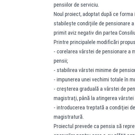
pensiilor de serviciu.
Noul proiect, adoptat după ce forma 
stabileşte condiţiile de pensionare a
primit aviz negativ din partea Consiliu
Printre principalele modificări prop
- corelarea vârstei de pensionare a m
pensii;
- stabilirea vârstei minime de pensio
- impunerea unei vechimi totale în 
- creşterea graduală a vârstei de pe
magistraţi, până la atingerea vârstei
- introducerea treptată a condiţiei d
magistratură.
Proiectul prevede ca pensia să reprez