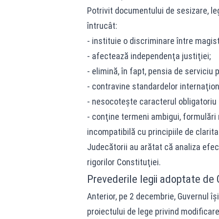
Potrivit documentului de sesizare, le
întrucât:
- instituie o discriminare între magist
- afectează independenţa justiţiei;
- elimină, în fapt, pensia de serviciu 
- contravine standardelor internaţion
- nesocoteşte caracterul obligatoriu a
- conţine termeni ambigui, formulări
incompatibilă cu principiile de claritat
Judecătorii au arătat că analiza efe
rigorilor Constituţiei.
Prevederile legii adoptate de 
Anterior, pe 2 decembrie, Guvernul î
proiectului de lege privind modifica