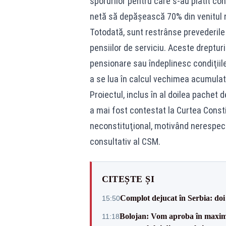
sporurilor pentru care s-au plătit cont
netă să depăşească 70% din venitul ne
Totodată, sunt restrânse prevederile 
pensiilor de serviciu. Aceste dreptur
pensionare sau îndeplinesc condiţiile 
a se lua în calcul vechimea acumulată
Proiectul, inclus în al doilea pache
a mai fost contestat la Curtea Consti
neconstituţional, motivând nerespect
consultativ al CSM.
CITEȘTE ȘI
Complot dejucat în Serbia: doi 
15:50
Bolojan: Vom aproba în maxi
11:18