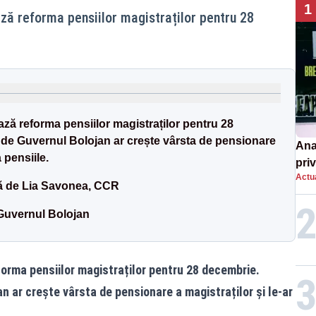
1
ză reforma pensiilor magistraților pentru 28
ză reforma pensiilor magistraților pentru 28
e Guvernul Bolojan ar crește vârsta de pensionare
Ana
 pensiile.
priv
Actua
Româ
ă de Lia Savonea, CCR
un e
 Guvernul Bolojan
orma pensiilor magistraților pentru 28 decembrie.
 ar crește vârsta de pensionare a magistraților și le-ar