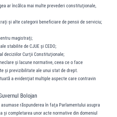
gea ar încălca mai multe prevederi constituţionale,
raţi şi alte categorii beneficiare de pensii de serviciu;
pentru magistraţi;
ale stabilite de CJUE şi CEDO;
l deciziilor Curţii Constituţionale;
 neclare şi lacune normative, ceea ce o face
e şi previzibilitate ale unui stat de drept.
ctuată a evidenţiat multiple aspecte care contravin
Guvernul Bolojan
şi asumase răspunderea în faţa Parlamentului asupra
rea şi completarea unor acte normative din domeniul