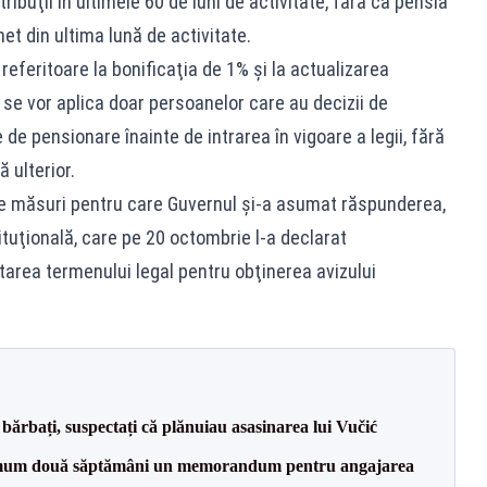
ribuţii în ultimele 60 de luni de activitate, fără ca pensia
t din ultima lună de activitate.
referitoare la bonificaţia de 1% şi la actualizarea
i se vor aplica doar persoanelor care au decizii de
de pensionare înainte de intrarea în vigoare a legii, fără
 ulterior.
t de măsuri pentru care Guvernul şi-a asumat răspunderea,
tuţională, care pe 20 octombrie l-a declarat
area termenului legal pentru obţinerea avizului
bărbați, suspectați că plănuiau asasinarea lui Vučić
mum două săptămâni un memorandum pentru angajarea