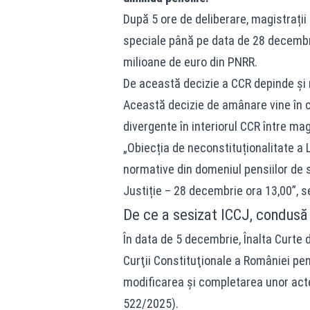
După 5 ore de deliberare, magistrați
speciale până pe data de 28 decembr
milioane de euro din PNRR.
De această decizie a CCR depinde și m
Această decizie de amânare vine în co
divergente în interiorul CCR între mag
„Obiecția de neconstituționalitate a
normative din domeniul pensiilor de s
Justiție – 28 decembrie ora 13,00”, s
De ce a sesizat ICCJ, condusă
În data de 5 decembrie, Înalta Curte 
Curţii Constituţionale a României pent
modificarea şi completarea unor acte
522/2025).