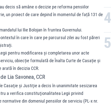
i au decis să amâne o decizie pe reforma pensiilor
ie, un proiect de care depind în momentul de față 131 de
andatul lui Ilie Bolojan în fruntea Guvernului.
ntextul în care în care pe parcursul zilei au fost păreri
istrați.
 Legii pentru modificarea și completarea unor acte
erviciu, obiecție formulată de Înalta Curte de Casație și
e arată în decizia CCR.
 de Lia Savonea, CCR
de Casaţie şi Justiţie a decis în unanimitate sesizarea
ru a verifica constituţionalitatea Legii privind
 normative din domeniul pensiilor de serviciu (PL-x nr.