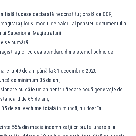
iniţială fusese declarată neconstituţională de CCR,
 magistraţilor şi modul de calcul al pensiei. Documentul a
lui Superior al Magistraturii.
use se numără:
agistraţilor cu cea standard din sistemul public de
nare la 49 de ani până la 31 decembrie 2026;
muncă de minimum 35 de ani;
nsionare cu câte un an pentru fiecare nouă generaţie de
 standard de 65 de ani;
e 35 de ani vechime totală în muncă, nu doar în
inte 55% din media indemnizaţiilor brute lunare şi a