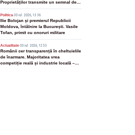
Proprietăților transmite un semnal de
neîncredere investitorilor”
4
Politica
-
30 iul. 2026, 13:36
Ilie Bolojan și premierul Republicii
Moldova, întâlnire la București. Vasile
Tofan, primit cu onoruri militare
5
Actualitate
-
30 iul. 2026, 12:53
Românii cer transparență în cheltuielile
de înarmare. Majoritatea vrea
competiție reală și industrie locală –
SONDAJ