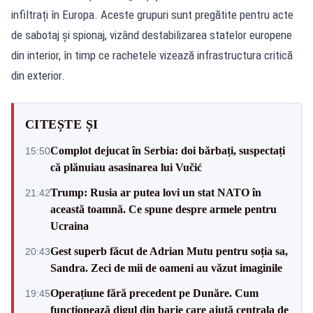
infiltrați în Europa. Aceste grupuri sunt pregătite pentru acte
de sabotaj și spionaj, vizând destabilizarea statelor europene
din interior, în timp ce rachetele vizează infrastructura critică
din exterior.
CITEȘTE ȘI
Complot dejucat în Serbia: doi bărbați, suspectați
15:50
că plănuiau asasinarea lui Vučić
Trump: Rusia ar putea lovi un stat NATO în
21:42
această toamnă. Ce spune despre armele pentru
Ucraina
Gest superb făcut de Adrian Mutu pentru soția sa,
20:43
Sandra. Zeci de mii de oameni au văzut imaginile
Operațiune fără precedent pe Dunăre. Cum
19:45
funcționează digul din barje care ajută centrala de