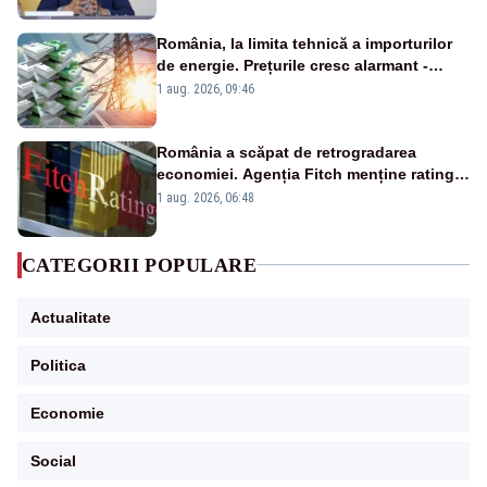
România, la limita tehnică a importurilor
de energie. Prețurile cresc alarmant -
Analiză Realitatea Plus
1 aug. 2026, 09:46
România a scăpat de retrogradarea
economiei. Agenția Fitch menține ratingul
„BBB-” cu perspectivă negativă
1 aug. 2026, 06:48
CATEGORII POPULARE
Actualitate
Politica
Economie
Social