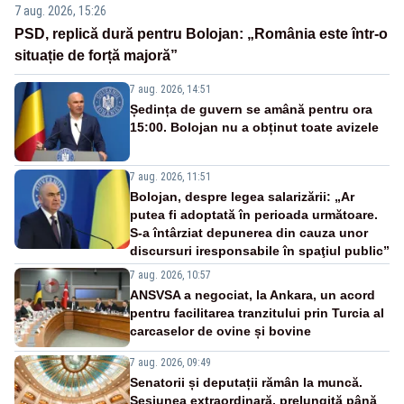
7 aug. 2026, 15:26
PSD, replică dură pentru Bolojan: „România este într-o
situație de forță majoră”
7 aug. 2026, 14:51
Ședința de guvern se amână pentru ora
15:00. Bolojan nu a obținut toate avizele
7 aug. 2026, 11:51
Bolojan, despre legea salarizării: „Ar
putea fi adoptată în perioada următoare.
S-a întârziat depunerea din cauza unor
discursuri iresponsabile în spaţiul public”
7 aug. 2026, 10:57
ANSVSA a negociat, la Ankara, un acord
pentru facilitarea tranzitului prin Turcia al
carcaselor de ovine și bovine
7 aug. 2026, 09:49
Senatorii și deputații rămân la muncă.
Sesiunea extraordinară, prelungită până