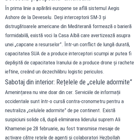
În prima linie a apărării europene se află sistemul Aegis
Ashore de la Deveselu. Deși interceptorii SM-3 și
distrugătoarele americane din Mediterană formează o barieră
formidabilă, există voci la Casa Albă care avertizează asupra
unei „capcane a resurselor”. Într-un conflict de lungă durată,
capacitatea SUA de a produce interceptori scumpi ar putea fi
depășită de capacitatea Iranului de a produce drone și rachete
ieftine, creând un dezechilibru logistic periculos.
Sabotaj din interior: Rețelele de „celule adormite”
Amenințarea nu vine doar din cer. Serviciile de informații
occidentale sunt într-o cursă contra-cronometru pentru a
neutraliza „celulele adormite” de pe continent. Există
suspiciuni solide că, după eliminarea liderului suprem Ali
Khamenei pe 28 februarie, au fost transmise mesaje de
activare către rețele de agenți și colaboratori Hezbollah