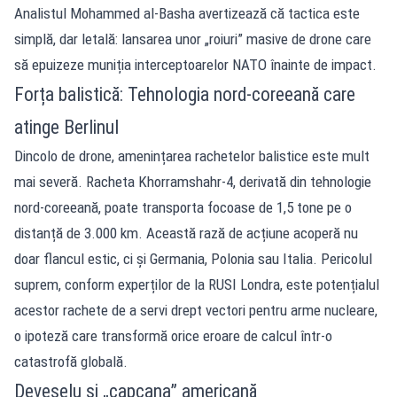
Analistul Mohammed al-Basha avertizează că tactica este
simplă, dar letală: lansarea unor „roiuri” masive de drone care
să epuizeze muniția interceptoarelor NATO înainte de impact.
Forța balistică: Tehnologia nord-coreeană care
atinge Berlinul
Dincolo de drone, amenințarea rachetelor balistice este mult
mai severă. Racheta Khorramshahr-4, derivată din tehnologie
nord-coreeană, poate transporta focoase de 1,5 tone pe o
distanță de 3.000 km. Această rază de acțiune acoperă nu
doar flancul estic, ci și Germania, Polonia sau Italia. Pericolul
suprem, conform experților de la RUSI Londra, este potențialul
acestor rachete de a servi drept vectori pentru arme nucleare,
o ipoteză care transformă orice eroare de calcul într-o
catastrofă globală.
Deveselu și „capcana” americană