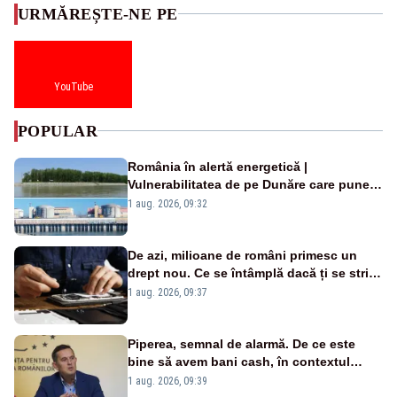
URMĂREȘTE-NE PE
YouTube
POPULAR
România în alertă energetică |
Vulnerabilitatea de pe Dunăre care pune
în pericol Centrala Cernavodă era
1 aug. 2026, 09:32
cunoscută de pe vremea lui Ceaușescu
De azi, milioane de români primesc un
drept nou. Ce se întâmplă dacă ți se strică
un produs
1 aug. 2026, 09:37
Piperea, semnal de alarmă. De ce este
bine să avem bani cash, în contextul
alertei energetice?
1 aug. 2026, 09:39