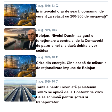
7 aug. 2026, 13:02
În intervalul orar de seară, consumul de
curent „a scăzut cu 200-300 de megawați”
7 aug. 2026, 10:51
Bolojan: Nivelul Dunării asigură o
funcționare a centralei de la Cernavodă
de patru-cinci zile dacă debitele vor
scădea
7 aug. 2026, 10:43
Criza din energie. Cine scapă de măsurile
de raționalizare impuse de Bolojan
7 aug. 2026, 10:01
Tarifele pentru rovinietă și sistemul
TollRo se aplică de la 1 octombrie 2026.
Ce se schimbă pentru șoferi și
transportatori