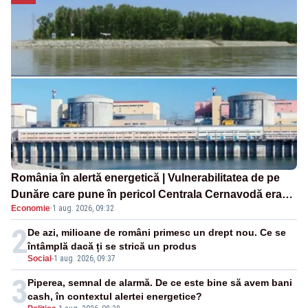
România în alertă energetică | Vulnerabilitatea de pe
Dunăre care pune în pericol Centrala Cernavodă era
Economie
·
1 aug. 2026, 09:32
cunoscută de pe vremea lui Ceaușescu
2
De azi, milioane de români primesc un drept nou. Ce se
întâmplă dacă ți se strică un produs
Social
-
1 aug. 2026, 09:37
3
Piperea, semnal de alarmă. De ce este bine să avem bani
cash, în contextul alertei energetice?