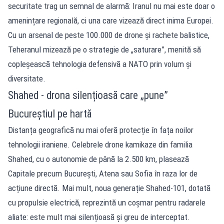
securitate trag un semnal de alarmă: Iranul nu mai este doar o
amenințare regională, ci una care vizează direct inima Europei.
Cu un arsenal de peste 100.000 de drone și rachete balistice,
Teheranul mizează pe o strategie de „saturare”, menită să
copleșească tehnologia defensivă a NATO prin volum și
diversitate.
Shahed - drona silențioasă care „pune”
Bucureștiul pe hartă
Distanța geografică nu mai oferă protecție în fața noilor
tehnologii iraniene. Celebrele drone kamikaze din familia
Shahed, cu o autonomie de până la 2.500 km, plasează
Capitale precum București, Atena sau Sofia în raza lor de
acțiune directă. Mai mult, noua generație Shahed-101, dotată
cu propulsie electrică, reprezintă un coșmar pentru radarele
aliate: este mult mai silențioasă și greu de interceptat.