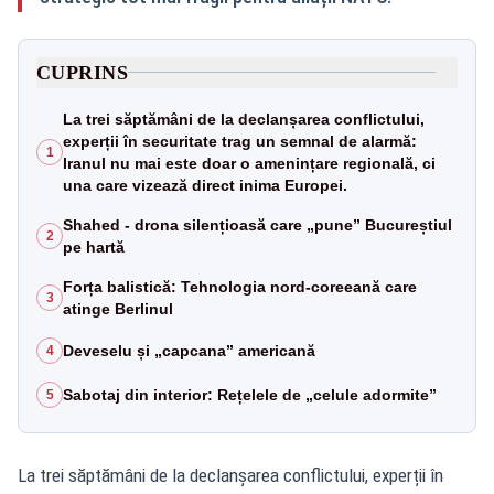
CUPRINS
La trei săptămâni de la declanșarea conflictului,
experții în securitate trag un semnal de alarmă:
1
Iranul nu mai este doar o amenințare regională, ci
una care vizează direct inima Europei.
Shahed - drona silențioasă care „pune” Bucureștiul
2
pe hartă
Forța balistică: Tehnologia nord-coreeană care
3
atinge Berlinul
Deveselu și „capcana” americană
4
Sabotaj din interior: Rețelele de „celule adormite”
5
La trei săptămâni de la declanșarea conflictului, experții în