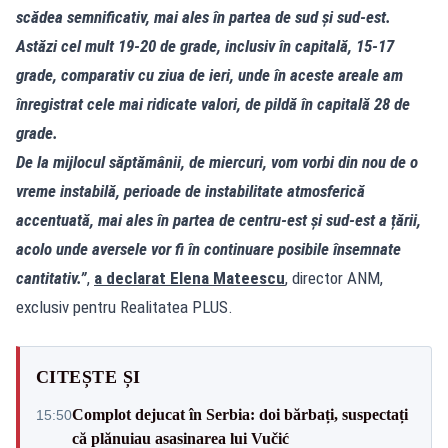
scădea semnificativ, mai ales în partea de sud și sud-est.
Astăzi cel mult 19-20 de grade, inclusiv în capitală, 15-17
grade, comparativ cu ziua de ieri, unde în aceste areale am
înregistrat cele mai ridicate valori, de pildă în capitală 28 de
grade.
De la mijlocul săptămânii, de miercuri, vom vorbi din nou de o
vreme instabilă, perioade de instabilitate atmosferică
accentuată, mai ales în partea de centru-est și sud-est a țării,
acolo unde aversele vor fi în continuare posibile însemnate
cantitativ.”
,
a declarat Elena Mateescu
, director ANM,
exclusiv pentru Realitatea PLUS.
CITEȘTE ȘI
Complot dejucat în Serbia: doi bărbați, suspectați
15:50
că plănuiau asasinarea lui Vučić