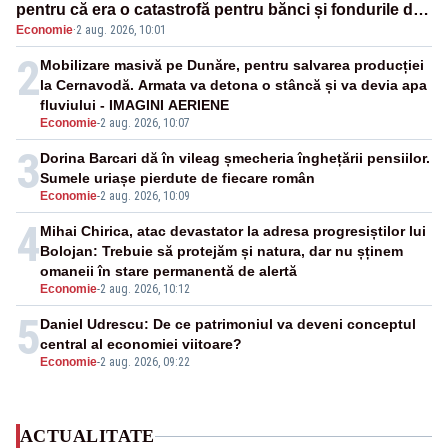
pentru că era o catastrofă pentru bănci și fondurile de
Economie
·
2 aug. 2026, 10:01
pensii
2
Mobilizare masivă pe Dunăre, pentru salvarea producției
la Cernavodă. Armata va detona o stâncă și va devia apa
fluviului - IMAGINI AERIENE
Economie
-
2 aug. 2026, 10:07
3
Dorina Barcari dă în vileag șmecheria înghețării pensiilor.
Sumele uriașe pierdute de fiecare român
Economie
-
2 aug. 2026, 10:09
4
Mihai Chirica, atac devastator la adresa progresiștilor lui
Bolojan: Trebuie să protejăm și natura, dar nu șținem
omaneii în stare permanentă de alertă
Economie
-
2 aug. 2026, 10:12
5
Daniel Udrescu: De ce patrimoniul va deveni conceptul
central al economiei viitoare?
Economie
-
2 aug. 2026, 09:22
ACTUALITATE