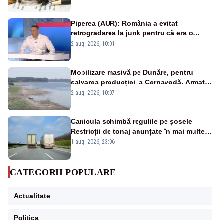
Piperea (AUR): România a evitat
retrogradarea la junk pentru că era o
catastrofă pentru bănci și fondurile de
2 aug. 2026, 10:01
pensii
Mobilizare masivă pe Dunăre, pentru
salvarea producției la Cernavodă. Armata
va detona o stâncă și va devia apa
2 aug. 2026, 10:07
fluviului - IMAGINI AERIENE
Canicula schimbă regulile pe șosele.
Restricții de tonaj anunțate în mai multe
județe
1 aug. 2026, 23:06
CATEGORII POPULARE
Actualitate
Politica