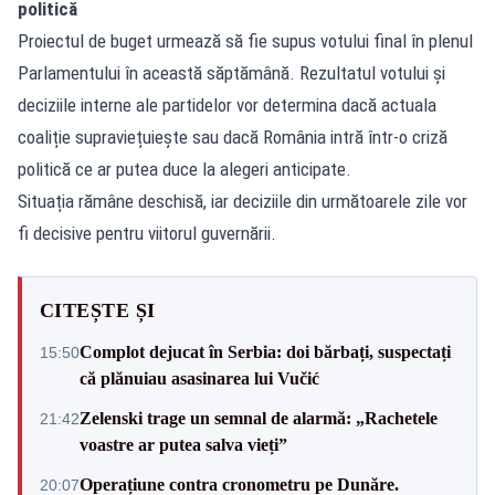
politică
Proiectul de buget urmează să fie supus votului final în plenul
Parlamentului în această săptămână. Rezultatul votului și
deciziile interne ale partidelor vor determina dacă actuala
coaliție supraviețuiește sau dacă România intră într-o criză
politică ce ar putea duce la alegeri anticipate.
Situația rămâne deschisă, iar deciziile din următoarele zile vor
fi decisive pentru viitorul guvernării.
CITEȘTE ȘI
Complot dejucat în Serbia: doi bărbați, suspectați
15:50
că plănuiau asasinarea lui Vučić
Zelenski trage un semnal de alarmă: „Rachetele
21:42
voastre ar putea salva vieți”
Operațiune contra cronometru pe Dunăre.
20:07