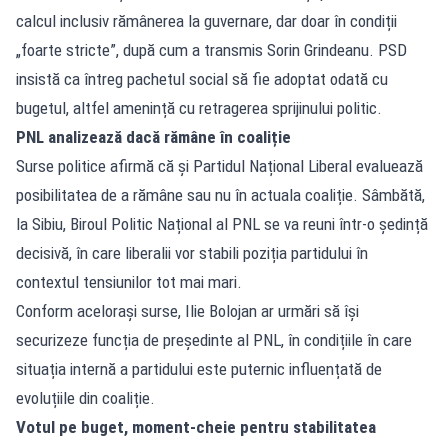
calcul inclusiv rămânerea la guvernare, dar doar în condiții
„foarte stricte”, după cum a transmis Sorin Grindeanu. PSD
insistă ca întreg pachetul social să fie adoptat odată cu
bugetul, altfel amenință cu retragerea sprijinului politic.
PNL analizează dacă rămâne în coaliție
Surse politice afirmă că și Partidul Național Liberal evaluează
posibilitatea de a rămâne sau nu în actuala coaliție. Sâmbătă,
la Sibiu, Biroul Politic Național al PNL se va reuni într-o ședință
decisivă, în care liberalii vor stabili poziția partidului în
contextul tensiunilor tot mai mari.
Conform acelorași surse, Ilie Bolojan ar urmări să își
securizeze funcția de președinte al PNL, în condițiile în care
situația internă a partidului este puternic influențată de
evoluțiile din coaliție.
Votul pe buget, moment-cheie pentru stabilitatea