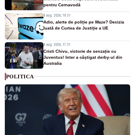
pentru Cernavodă
8 aug. 2026, 18:31
Adio, alerte de poliție pe Waze? Decizia
luată de Curtea de Justiție a UE
8 aug. 2026, 17:31
Cristi Chivu, victorie de senzație cu
Juventus! Inter a câștigat derby-ul din
Australia
POLITICA