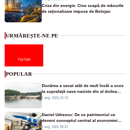
Criza din energie. Cine scapă de măsurile
de raționalizare impuse de Bolojan
URMĂREȘTE-NE PE
YouTube
POPULAR
Dunărea a secat atât de mult încât a scos
la suprafață nave naziste din al doilea
război mondial
1 aug. 2026, 23:10
Daniel Udrescu: De ce patrimoniul va
deveni conceptul central al economiei
viitoare?
2 aug. 2026, 09:22