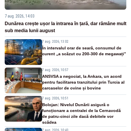
7 aug. 2026, 14:03
Dunărea crește ușor la intrarea în țară, dar rămâne mult
sub media lunii august
7 aug. 2026, 13:02
În intervalul orar de seară, consumul de
curent „a scăzut cu 200-300 de megawați”
7 aug. 2026, 10:57
ANSVSA a negociat, la Ankara, un acord
pentru facilitarea tranzitului prin Turcia al
carcaselor de ovine și bovine
7 aug. 2026, 10:51
Bolojan: Nivelul Dunării asigură o
funcționare a centralei de la Cernavodă
de patru-cinci zile dacă debitele vor
scădea
7 aug. 2026, 10:43