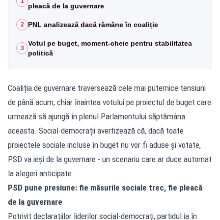
1
pleacă de la guvernare
PNL analizează dacă rămâne în coaliție
2
Votul pe buget, moment-cheie pentru stabilitatea
3
politică
Coaliția de guvernare traversează cele mai puternice tensiuni
de până acum, chiar înaintea votului pe proiectul de buget care
urmează să ajungă în plenul Parlamentului săptămâna
aceasta. Social-democrații avertizează că, dacă toate
proiectele sociale incluse în buget nu vor fi aduse și votate,
PSD va ieși de la guvernare - un scenariu care ar duce automat
la alegeri anticipate.
PSD pune presiune: fie măsurile sociale trec, fie pleacă
de la guvernare
Potrivit declarațiilor liderilor social-democrați, partidul ia în