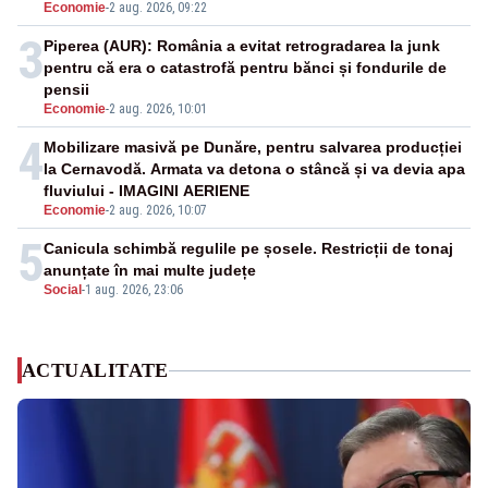
Economie
-
2 aug. 2026, 09:22
3
Piperea (AUR): România a evitat retrogradarea la junk
pentru că era o catastrofă pentru bănci și fondurile de
pensii
Economie
-
2 aug. 2026, 10:01
4
Mobilizare masivă pe Dunăre, pentru salvarea producției
la Cernavodă. Armata va detona o stâncă și va devia apa
fluviului - IMAGINI AERIENE
Economie
-
2 aug. 2026, 10:07
5
Canicula schimbă regulile pe șosele. Restricții de tonaj
anunțate în mai multe județe
Social
-
1 aug. 2026, 23:06
ACTUALITATE