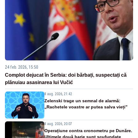
24 feb. 2026, 15:50
Complot dejucat în Serbia: doi bărbați, suspectați că
plănuiau asasinarea lui Vučić
8 aug. 2026, 21:42
Zelenski trage un semnal de alarmă:
„Rachetele voastre ar putea salva vieți”
8 aug. 2026, 20:07
Operațiune contra cronometru pe Dunăre.
Ultimele două barje sunt scufundate