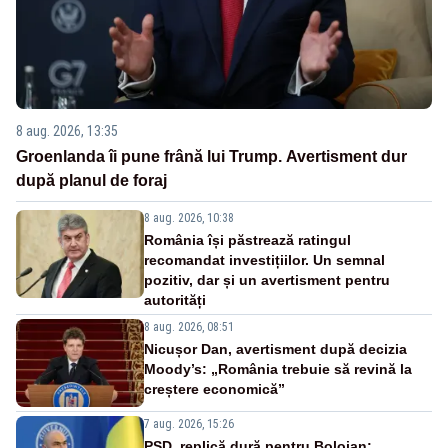
8 aug. 2026, 13:35
Groenlanda îi pune frână lui Trump. Avertisment dur
după planul de foraj
8 aug. 2026, 10:38
România își păstrează ratingul
recomandat investițiilor. Un semnal
pozitiv, dar și un avertisment pentru
autorități
8 aug. 2026, 08:51
Nicușor Dan, avertisment după decizia
Moody’s: „România trebuie să revină la
creștere economică”
7 aug. 2026, 15:26
PSD, replică dură pentru Bolojan: