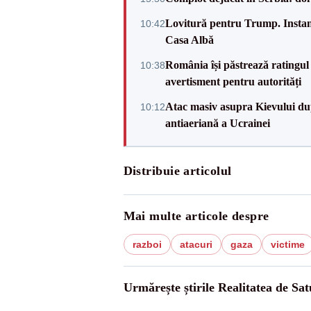
Lovitură pentru Trump. Instanța
10:42
Casa Albă
România își păstrează ratingul 
10:38
avertisment pentru autorități
Atac masiv asupra Kievului du
10:12
antiaeriană a Ucrainei
Distribuie articolul
Mai multe articole despre
razboi
atacuri
gaza
victime
Urmărește știrile Realitatea de Sa