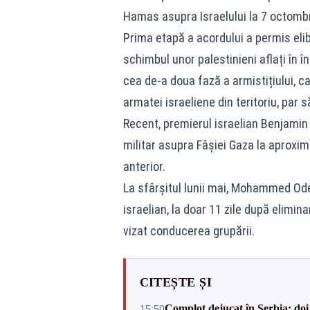
Hamas asupra Israelului la 7 octomb
Prima etapă a acordului a permis elibe
schimbul unor palestinieni aflați în î
cea de-a doua fază a armistițiului,
armatei israeliene din teritoriu, par s
Recent, premierul israelian Benjamin
militar asupra Fâșiei Gaza la aproxima
anterior.
La sfârșitul lunii mai, Mohammed Odeh,
israelian, la doar 11 zile după elimin
vizat conducerea grupării.
CITEȘTE ȘI
Complot dejucat în Serbia: doi 
15:50