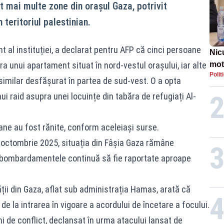
t mai multe zone din orașul Gaza, potrivit
 teritoriul palestinian.
al instituției, a declarat pentru AFP că cinci persoane
Nic
 unui apartament situat în nord-vestul orașului, iar alte
mot
Polit
de ț
 similar desfășurat în partea de sud-vest. O a opta
Guv
ui raid asupra unei locuințe din tabăra de refugiați Al-
oane au fost rănite, conform aceleiași surse.
n octombrie 2025, situația din Fâșia Gaza rămâne
i bombardamentele continuă să fie raportate aproape
ții din Gaza, aflat sub administrația Hamas, arată că
e la intrarea în vigoare a acordului de încetare a focului.
ni de conflict, declanșat în urma atacului lansat de