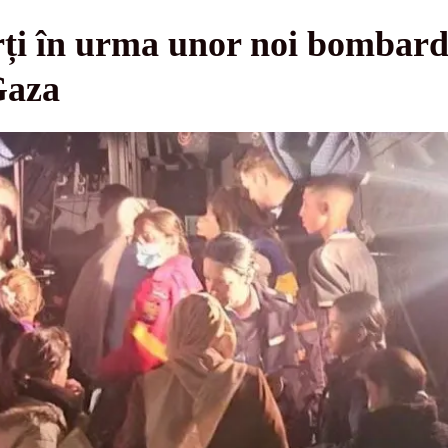
rți în urma unor noi bombard
Gaza