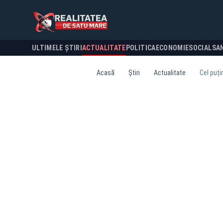
ULTIMELE ȘTIRI
ACTUALITATE
POLITICA
ECONOMIE
SOCIAL
SA
Acasă
Știri
Actualitate
Cel puți