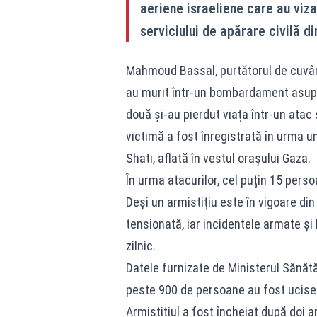
aeriene israeliene care au viza
serviciului de apărare civilă din
Mahmoud Bassal, purtătorul de cuvânt 
au murit într-un bombardament asupra
două și-au pierdut viața într-un atac
victimă a fost înregistrată în urma un
Shati, aflată în vestul orașului Gaza.
În urma atacurilor, cel puțin 15 pers
Deși un armistițiu este în vigoare di
tensionată, iar incidentele armate ș
zilnic.
Datele furnizate de Ministerul Sănătă
peste 900 de persoane au fost ucise d
Armistițiul a fost încheiat după doi a