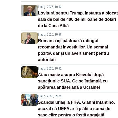
8 aug. 2026, 10:42
Lovitură pentru Trump. Instanța a blocat
sala de bal de 400 de milioane de dolari
de la Casa Albă
8 aug. 2026, 10:38
România își păstrează ratingul
recomandat investițiilor. Un semnal
pozitiv, dar și un avertisment pentru
autorități
8 aug. 2026, 10:12
Atac masiv asupra Kievului după
sancțiunile SUA. Ce se întâmplă cu
apărarea antiaeriană a Ucrainei
8 aug. 2026, 09:22
Scandal uriaș la FIFA. Gianni Infantino,
acuzat că UEFA ar fi plătit o sumă de
șase cifre pentru o fostă angajată