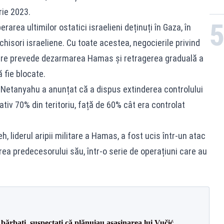
rie 2023.
rarea ultimilor ostatici israelieni deținuți în Gaza, în
nchisori israeliene. Cu toate acestea, negocierile privind
 care prevede dezarmarea Hamas și retragerea graduală a
ă fie blocate.
 Netanyahu a anunțat că a dispus extinderea controlului
tiv 70% din teritoriu, față de 60% cât era controlat
 liderul aripii militare a Hamas, a fost ucis într-un atac
area predecesorului său, într-o serie de operațiuni care au
bărbați, suspectați că plănuiau asasinarea lui Vučić