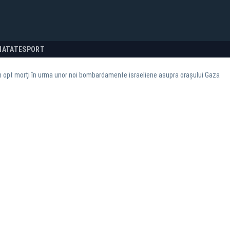
NATATE
SPORT
n opt morți în urma unor noi bombardamente israeliene asupra orașului Gaza