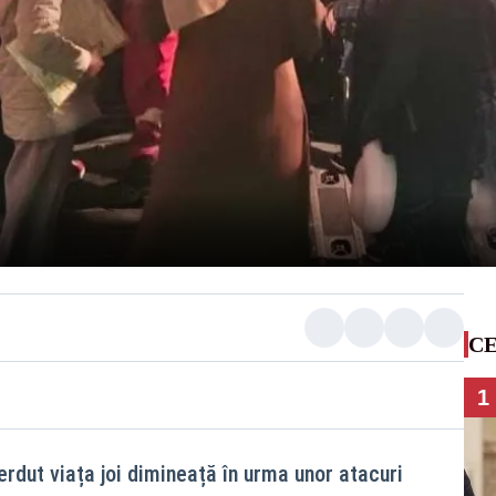
CE
1
erdut viața joi dimineață în urma unor atacuri