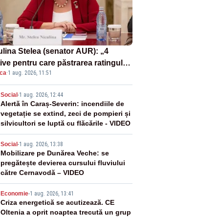
ulina Stelea (senator AUR): „4
ive pentru care păstrarea ratingului
ica
·
1 aug. 2026, 11:51
ară nu este o reușită pentru
ernul Bolojan”
2
Social
-
1 aug. 2026, 12:44
Alertă în Caraș-Severin: incendiile de
vegetație se extind, zeci de pompieri și
silvicultori se luptă cu flăcările - VIDEO
3
Social
-
1 aug. 2026, 13:38
Mobilizare pe Dunărea Veche: se
pregătește devierea cursului fluviului
către Cernavodă – VIDEO
4
Economie
-
1 aug. 2026, 13:41
Criza energetică se acutizează. CE
Oltenia a oprit noaptea trecută un grup