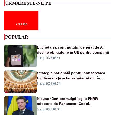
URMĂREȘTE-NE PE
YouTube
POPULAR
Etichetarea conținutului generat de AI
devine obligatorie în UE pentru companii
3 aug. 2026, 08:51
Strategia naţională pentru conservarea
biodiversităţii și legea integrităţii, în
dezbatere
3 aug. 2026, 08:54
Nicușor Dan promulgă legile PNRR
adoptate de Parlament. Codul
urbanismului, printre actele normative
3 aug. 2026, 09:00
vizate