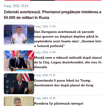
9 aug. 2026, 18:04
Zelenski avertizează: Phenianul pregătește trimiterea a
50.000 de militari în Rusia
9 aug. 2026, 17:50
Dan Dungaciu avertizează că șansele
unui guvern cu drepturi depline până în
septembrie sunt foarte mici: „Suntem într-
o furtună perfectă”
9 aug. 2026, 15:40
Miruță cere o măsură radicală după atacul
de la Cluj. Legea dezinformării, din nou în
discuție
8 aug. 2026, 13:35
Groenlanda îi pune frână lui Trump.
Avertisment dur după planul de foraj
8 aug. 2026, 10:38
România își păstrează ratingul