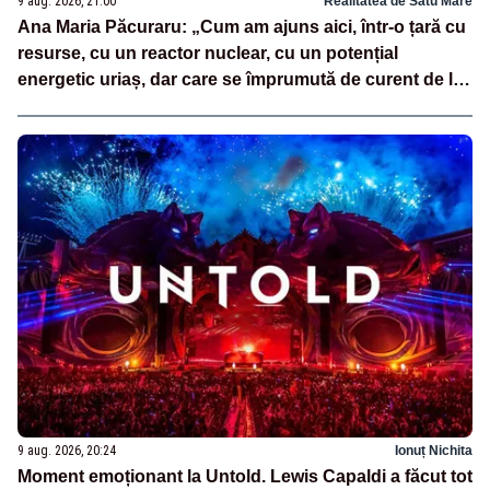
9 aug. 2026, 21:00
Realitatea de Satu Mare
Ana Maria Păcuraru: „Cum am ajuns aici, într-o țară cu
resurse, cu un reactor nuclear, cu un potențial
energetic uriaș, dar care se împrumută de curent de la
vecini?”
9 aug. 2026, 20:24
Ionuț Nichita
Moment emoționant la Untold. Lewis Capaldi a făcut tot