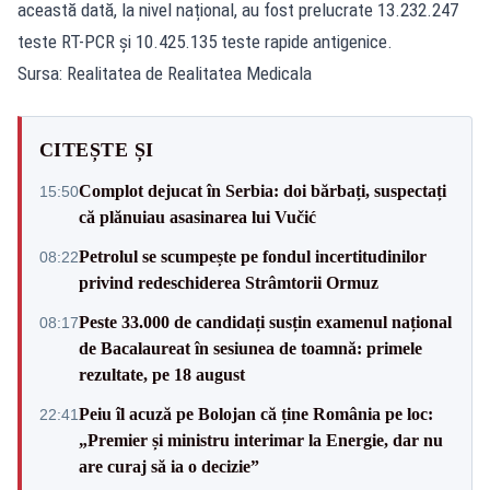
această dată, la nivel național, au fost prelucrate 13.232.247
teste RT-PCR și 10.425.135 teste rapide antigenice.
Sursa: Realitatea de Realitatea Medicala
CITEȘTE ȘI
Complot dejucat în Serbia: doi bărbați, suspectați
15:50
că plănuiau asasinarea lui Vučić
Petrolul se scumpește pe fondul incertitudinilor
08:22
privind redeschiderea Strâmtorii Ormuz
Peste 33.000 de candidați susțin examenul național
08:17
de Bacalaureat în sesiunea de toamnă: primele
rezultate, pe 18 august
Peiu îl acuză pe Bolojan că ține România pe loc:
22:41
„Premier și ministru interimar la Energie, dar nu
are curaj să ia o decizie”