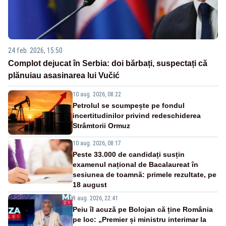
24 feb. 2026, 15:50
Complot dejucat în Serbia: doi bărbați, suspectați că
plănuiau asasinarea lui Vučić
10 aug. 2026, 08:22
Petrolul se scumpește pe fondul
incertitudinilor privind redeschiderea
Strâmtorii Ormuz
10 aug. 2026, 08:17
Peste 33.000 de candidați susțin
examenul național de Bacalaureat în
sesiunea de toamnă: primele rezultate, pe
18 august
9 aug. 2026, 22:41
Peiu îl acuză pe Bolojan că ține România
pe loc: „Premier și ministru interimar la