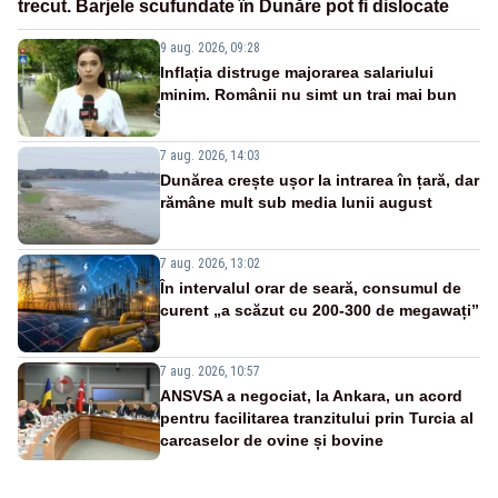
trecut. Barjele scufundate în Dunăre pot fi dislocate
9 aug. 2026, 09:28
Inflația distruge majorarea salariului
minim. Românii nu simt un trai mai bun
7 aug. 2026, 14:03
Dunărea crește ușor la intrarea în țară, dar
rămâne mult sub media lunii august
7 aug. 2026, 13:02
În intervalul orar de seară, consumul de
curent „a scăzut cu 200-300 de megawați”
7 aug. 2026, 10:57
ANSVSA a negociat, la Ankara, un acord
pentru facilitarea tranzitului prin Turcia al
carcaselor de ovine și bovine