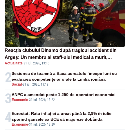
Reacția clubului Dinamo după tragicul accident din
Argeș: Un membru al staff-ului medical a murit,
Actualitate
·
31 iul. 2026, 13:16
antrenorul Adrian Ropotan este în spital
2
Sesiunea de toamnă a Bacalaureatului începe luni cu
evaluarea competențelor orale la Limba română
Social
-
31 iul. 2026, 13:19
3
ANPC a amendat peste 1.250 de operatori economici
Economie
-
31 iul. 2026, 13:22
4
Eurostat: Rata inflaţiei a urcat până la 2,9% în iulie,
sporind şansele ca BCE să majoreze dobânda
Economie
-
31 iul. 2026, 13:29