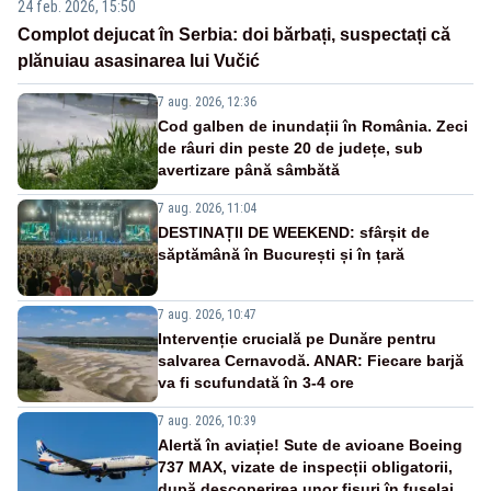
24 feb. 2026, 15:50
Complot dejucat în Serbia: doi bărbați, suspectați că
plănuiau asasinarea lui Vučić
7 aug. 2026, 12:36
Cod galben de inundații în România. Zeci
de râuri din peste 20 de județe, sub
avertizare până sâmbătă
7 aug. 2026, 11:04
DESTINAȚII DE WEEKEND: sfârșit de
săptămână în București și în țară
7 aug. 2026, 10:47
Intervenție crucială pe Dunăre pentru
salvarea Cernavodă. ANAR: Fiecare barjă
va fi scufundată în 3-4 ore
7 aug. 2026, 10:39
Alertă în aviație! Sute de avioane Boeing
737 MAX, vizate de inspecții obligatorii,
după descoperirea unor fisuri în fuselaj