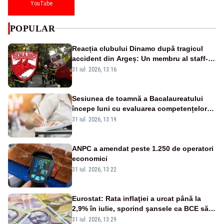
YouTube
POPULAR
Reacția clubului Dinamo după tragicul
accident din Argeș: Un membru al staff-
ului medical a murit, antrenorul Adrian
31 iul. 2026, 13:16
Ropotan este în spital
Sesiunea de toamnă a Bacalaureatului
începe luni cu evaluarea competențelor
orale la Limba română
31 iul. 2026, 13:19
ANPC a amendat peste 1.250 de operatori
economici
31 iul. 2026, 13:22
Eurostat: Rata inflaţiei a urcat până la
2,9% în iulie, sporind şansele ca BCE să
majoreze dobânda
31 iul. 2026, 13:29