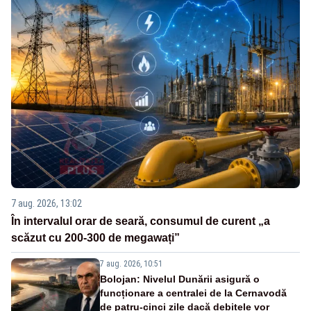
7 aug. 2026, 13:02
În intervalul orar de seară, consumul de curent „a
scăzut cu 200-300 de megawați”
7 aug. 2026, 10:51
Bolojan: Nivelul Dunării asigură o
funcționare a centralei de la Cernavodă
de patru-cinci zile dacă debitele vor