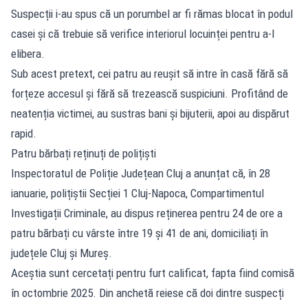
Suspecții i-au spus că un porumbel ar fi rămas blocat în podul
casei și că trebuie să verifice interiorul locuinței pentru a-l
elibera.
Sub acest pretext, cei patru au reușit să intre în casă fără să
forțeze accesul și fără să trezească suspiciuni. Profitând de
neatenția victimei, au sustras bani și bijuterii, apoi au dispărut
rapid.
Patru bărbați reținuți de polițiști
Inspectoratul de Poliție Județean Cluj a anunțat că, în 28
ianuarie, polițiștii Secției 1 Cluj-Napoca, Compartimentul
Investigații Criminale, au dispus reținerea pentru 24 de ore a
patru bărbați cu vârste între 19 și 41 de ani, domiciliați în
județele Cluj și Mureș.
Aceștia sunt cercetați pentru furt calificat, fapta fiind comisă
în octombrie 2025. Din anchetă reiese că doi dintre suspecți