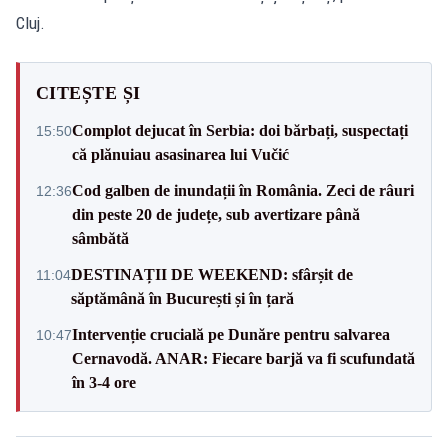
Cluj.
CITEȘTE ȘI
Complot dejucat în Serbia: doi bărbați, suspectați
15:50
că plănuiau asasinarea lui Vučić
Cod galben de inundații în România. Zeci de râuri
12:36
din peste 20 de județe, sub avertizare până
sâmbătă
DESTINAȚII DE WEEKEND: sfârșit de
11:04
săptămână în București și în țară
Intervenție crucială pe Dunăre pentru salvarea
10:47
Cernavodă. ANAR: Fiecare barjă va fi scufundată
în 3-4 ore