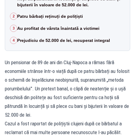
bijuterii în valoare de 52.000 de lei.
Patru bărbați reținuți de polițiști
2
Au profitat de vârsta înaintată a victimei
3
Prejudiciu de 52.000 de lei, recuperat integral
4
Un pensionar de 89 de ani din Cluj-Napoca a rămas fără
economiile strânse într-o viață după ce patru bărbați au folosit
o schemă de înșelăciune neobișnuită, supranumită „metoda
porumbelului”. Un pretext banal, o clipă de neatenție și o ușă
deschisă din politețe au fost suficiente pentru ca hoții să
pătrundă în locuință și să plece cu bani și bijuterii în valoare de
52.000 de lei.
Cazul a fost raportat de polițiștii clujeni după ce bărbatul a
reclamat că mai multe persoane necunoscute l-au păcălit.