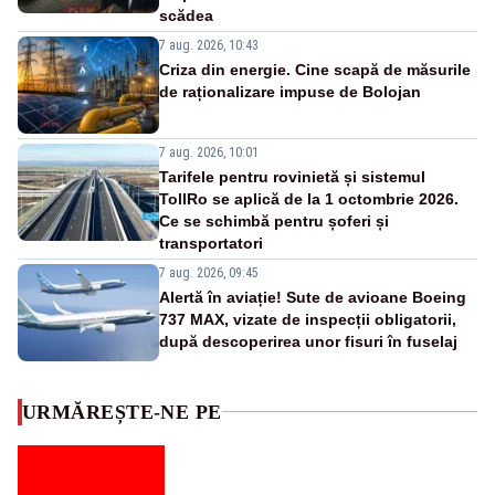
scădea
7 aug. 2026, 10:43
Criza din energie. Cine scapă de măsurile
de raționalizare impuse de Bolojan
7 aug. 2026, 10:01
Tarifele pentru rovinietă și sistemul
TollRo se aplică de la 1 octombrie 2026.
Ce se schimbă pentru șoferi și
transportatori
7 aug. 2026, 09:45
Alertă în aviație! Sute de avioane Boeing
737 MAX, vizate de inspecții obligatorii,
după descoperirea unor fisuri în fuselaj
URMĂREȘTE-NE PE