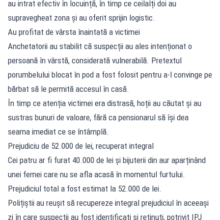
au intrat efectiv în locuință, în timp ce ceilalți doi au
supravegheat zona și au oferit sprijin logistic.
Au profitat de vârsta înaintată a victimei
Anchetatorii au stabilit că suspecții au ales intenționat o
persoană în vârstă, considerată vulnerabilă. Pretextul
porumbelului blocat în pod a fost folosit pentru a-l convinge pe
bărbat să le permită accesul în casă.
În timp ce atenția victimei era distrasă, hoții au căutat și au
sustras bunuri de valoare, fără ca pensionarul să își dea
seama imediat ce se întâmplă.
Prejudiciu de 52.000 de lei, recuperat integral
Cei patru ar fi furat 40.000 de lei și bijuterii din aur aparținând
unei femei care nu se afla acasă în momentul furtului.
Prejudiciul total a fost estimat la 52.000 de lei.
Polițiștii au reușit să recupereze integral prejudiciul în aceeași
zi în care suspecții au fost identificați și reținuți, potrivit IPJ