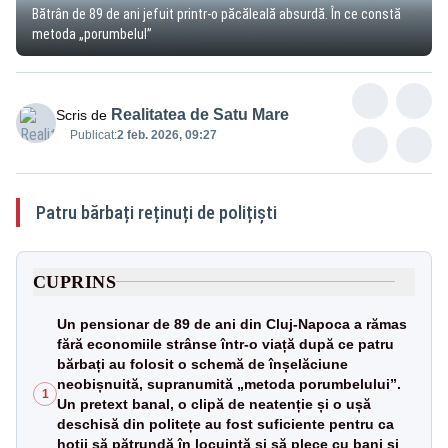
Bătrân de 89 de ani jefuit printr-o păcăleală absurdă. În ce constă
metoda „porumbelul”
Realitatea de Satu Mare
Scris de
Publicat:
2 feb. 2026, 09:27
Patru bărbați reținuți de polițiști
CUPRINS
Un pensionar de 89 de ani din Cluj-Napoca a rămas
fără economiile strânse într-o viață după ce patru
bărbați au folosit o schemă de înșelăciune
neobișnuită, supranumită „metoda porumbelului”.
1
Un pretext banal, o clipă de neatenție și o ușă
deschisă din politețe au fost suficiente pentru ca
hoții să pătrundă în locuință și să plece cu bani și