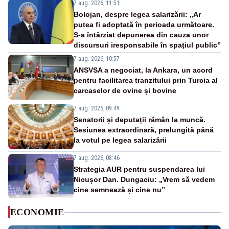
7 aug. 2026, 11:51
Bolojan, despre legea salarizării: „Ar
putea fi adoptată în perioada următoare.
S-a întârziat depunerea din cauza unor
discursuri iresponsabile în spaţiul public”
7 aug. 2026, 10:57
ANSVSA a negociat, la Ankara, un acord
pentru facilitarea tranzitului prin Turcia al
carcaselor de ovine și bovine
7 aug. 2026, 09:49
Senatorii și deputații rămân la muncă.
Sesiunea extraordinară, prelungită până
la votul pe legea salarizării
7 aug. 2026, 08:46
Strategia AUR pentru suspendarea lui
Nicușor Dan. Dungaciu: „Vrem să vedem
cine semnează și cine nu”
ECONOMIE