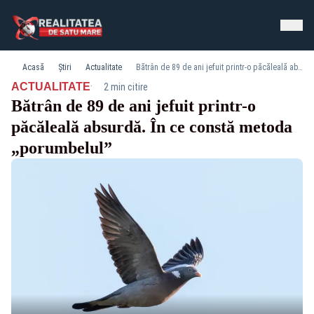
Acasă
Știri
Actualitate
Bătrân de 89 de ani jefuit printr-o păcăleală absurdă. În ce constă metoda „porumbelul”
·
ACTUALITATE
2 min citire
Bătrân de 89 de ani jefuit printr-o
păcăleală absurdă. În ce constă metoda
„porumbelul”