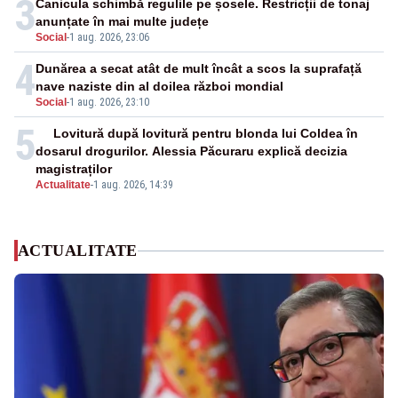
3
Canicula schimbă regulile pe șosele. Restricții de tonaj
anunțate în mai multe județe
Social
-
1 aug. 2026, 23:06
4
Dunărea a secat atât de mult încât a scos la suprafață
nave naziste din al doilea război mondial
Social
-
1 aug. 2026, 23:10
5
Lovitură după lovitură pentru blonda lui Coldea în
dosarul drogurilor. Alessia Păcuraru explică decizia
magistraților
Actualitate
-
1 aug. 2026, 14:39
ACTUALITATE