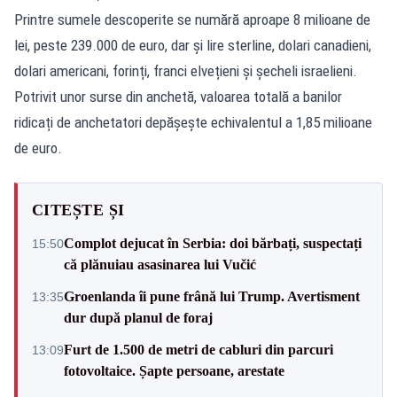
Printre sumele descoperite se numără aproape 8 milioane de
lei, peste 239.000 de euro, dar și lire sterline, dolari canadieni,
dolari americani, forinți, franci elvețieni și șecheli israelieni.
Potrivit unor surse din anchetă, valoarea totală a banilor
ridicați de anchetatori depășește echivalentul a 1,85 milioane
de euro.
CITEȘTE ȘI
Complot dejucat în Serbia: doi bărbați, suspectați
15:50
că plănuiau asasinarea lui Vučić
Groenlanda îi pune frână lui Trump. Avertisment
13:35
dur după planul de foraj
Furt de 1.500 de metri de cabluri din parcuri
13:09
fotovoltaice. Șapte persoane, arestate