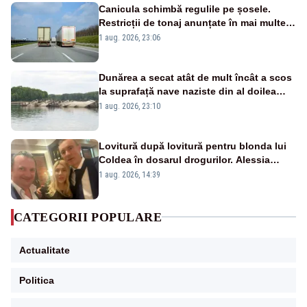
Canicula schimbă regulile pe șosele.
Restricții de tonaj anunțate în mai multe
județe
1 aug. 2026, 23:06
Dunărea a secat atât de mult încât a scos
la suprafață nave naziste din al doilea
război mondial
1 aug. 2026, 23:10
Lovitură după lovitură pentru blonda lui
Coldea în dosarul drogurilor. Alessia
Păcuraru explică decizia magistraților
1 aug. 2026, 14:39
CATEGORII POPULARE
Actualitate
Politica