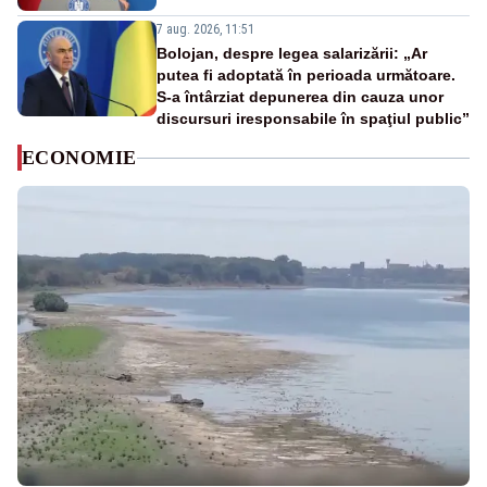
7 aug. 2026, 11:51
Bolojan, despre legea salarizării: „Ar
putea fi adoptată în perioada următoare.
S-a întârziat depunerea din cauza unor
discursuri iresponsabile în spaţiul public”
ECONOMIE