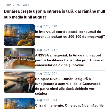
7 aug. 2026, 14:03
Dunărea crește ușor la intrarea în țară, dar rămâne mult
sub media lunii august
7 aug. 2026, 13:02
În intervalul orar de seară, consumul de
curent „a scăzut cu 200-300 de megawați”
7 aug. 2026, 10:57
ANSVSA a negociat, la Ankara, un acord
pentru facilitarea tranzitului prin Turcia al
carcaselor de ovine și bovine
7 aug. 2026, 10:51
Bolojan: Nivelul Dunării asigură o
funcționare a centralei de la Cernavodă
de patru-cinci zile dacă debitele vor
scădea
7 aug. 2026, 10:43
Criza din energie. Cine scapă de măsurile