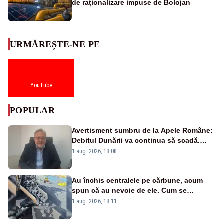
de raționalizare impuse de Bolojan
URMĂREȘTE-NE PE
YouTube
POPULAR
Avertisment sumbru de la Apele Române:
Debitul Dunării va continua să scadă.
Cernavodă s-ar putea închide în 4 zile
1 aug. 2026, 18:08
Au închis centralele pe cărbune, acum
spun că au nevoie de ele. Cum se
pasează vina în plină criză energetică
1 aug. 2026, 18:11