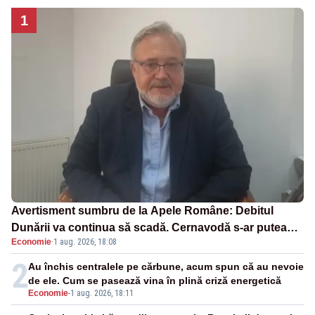
1
Avertisment sumbru de la Apele Române: Debitul
Dunării va continua să scadă. Cernavodă s-ar putea
Economie
·
1 aug. 2026, 18:08
închide în 4 zile
2
Au închis centralele pe cărbune, acum spun că au nevoie
de ele. Cum se pasează vina în plină criză energetică
Economie
-
1 aug. 2026, 18:11