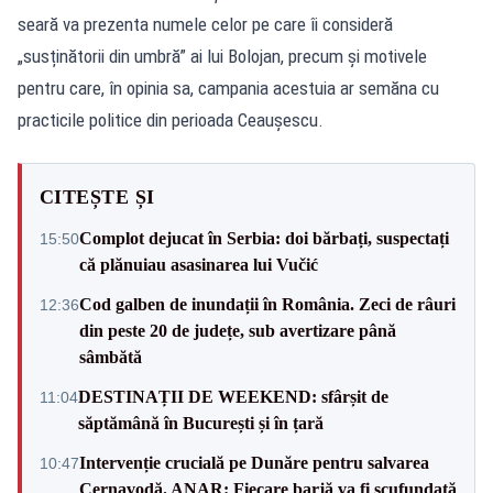
seară va prezenta numele celor pe care îi consideră
„susținătorii din umbră” ai lui Bolojan, precum și motivele
pentru care, în opinia sa, campania acestuia ar semăna cu
practicile politice din perioada Ceaușescu.
CITEȘTE ȘI
Complot dejucat în Serbia: doi bărbați, suspectați
15:50
că plănuiau asasinarea lui Vučić
Cod galben de inundații în România. Zeci de râuri
12:36
din peste 20 de județe, sub avertizare până
sâmbătă
DESTINAȚII DE WEEKEND: sfârșit de
11:04
săptămână în București și în țară
Intervenție crucială pe Dunăre pentru salvarea
10:47
Cernavodă. ANAR: Fiecare barjă va fi scufundată