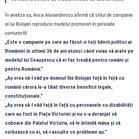
În analiza sa, Anca Alexandrescu afirmă că stilul de campanie
al lui Bolojan reproduce modelul promovat în perioada
comunistă.
„Este o campanie pe care au făcut-o toți liderii politici ai
României în ultimii 36 de ani atunci când voiau să arate pe
modelul lui Ceaușescu că ei fac treabă pentru români și
pentru România.”
„Aș vrea să-l văd pe domnul Ilie Bolojan față în față cu
românii cărora le-a tăiat diverse beneficii legale,
constituționale.”
„Aș vrea să-l văd față în față cu persoanele cu dizabilități
care au fost în Piața Victoriei și nu s-a deranjat să
coboare din Palatul Victoria, să le întindă mâna și să
vorbească cu ei, să-i asculte ce probleme au.”