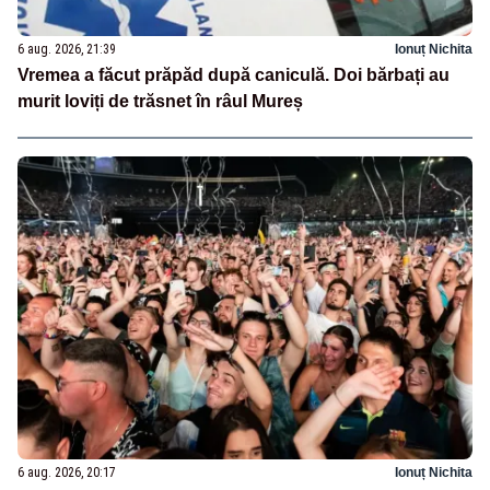
6 aug. 2026, 21:39
Ionuț Nichita
Vremea a făcut prăpăd după caniculă. Doi bărbați au
murit loviți de trăsnet în râul Mureș
6 aug. 2026, 20:17
Ionuț Nichita