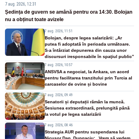
7 aug. 2026, 12:31
Ședința de guvern se amână pentru ora 14:30. Bolojan
nu a obținut toate avizele
7 aug. 2026, 11:51
Bolojan, despre legea salarizării: „Ar
putea fi adoptată în perioada următoare.
S-a întârziat depunerea din cauza unor
discursuri iresponsabile în spaţiul public”
7 aug. 2026, 10:57
ANSVSA a negociat, la Ankara, un acord
pentru facilitarea tranzitului prin Turcia al
carcaselor de ovine și bovine
7 aug. 2026, 09:49
Senatorii și deputații rămân la muncă.
Sesiunea extraordinară, prelungită până
la votul pe legea salarizării
7 aug. 2026, 08:46
Strategia AUR pentru suspendarea lui
Nicușor Dan. Dungaciu: „Vrem să vedem