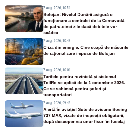
7 aug. 2026, 10:51
Bolojan: Nivelul Dunării asigură o
funcționare a centralei de la Cernavodă
de patru-cinci zile dacă debitele vor
scădea
7 aug. 2026, 10:43
Criza din energie. Cine scapă de măsurile
de raționalizare impuse de Bolojan
7 aug. 2026, 10:01
Tarifele pentru rovinietă și sistemul
TollRo se aplică de la 1 octombrie 2026.
Ce se schimbă pentru șoferi și
transportatori
7 aug. 2026, 09:45
Alertă în aviație! Sute de avioane Boeing
737 MAX, vizate de inspecții obligatorii,
după descoperirea unor fisuri în fuselaj