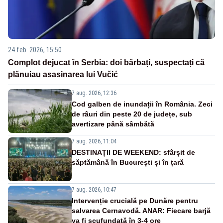
24 feb. 2026, 15:50
Complot dejucat în Serbia: doi bărbați, suspectați că
plănuiau asasinarea lui Vučić
7 aug. 2026, 12:36
Cod galben de inundații în România. Zeci
de râuri din peste 20 de județe, sub
avertizare până sâmbătă
7 aug. 2026, 11:04
DESTINAȚII DE WEEKEND: sfârșit de
săptămână în București și în țară
7 aug. 2026, 10:47
Intervenție crucială pe Dunăre pentru
salvarea Cernavodă. ANAR: Fiecare barjă
va fi scufundată în 3-4 ore