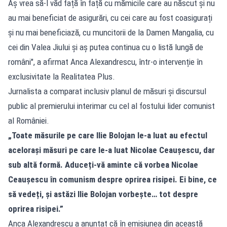
Aș vrea să-l văd față în față cu mămicile care au născut și nu
au mai beneficiat de asigurări, cu cei care au fost coasigurați
și nu mai beneficiază, cu muncitorii de la Damen Mangalia, cu
cei din Valea Jiului și aș putea continua cu o listă lungă de
români", a afirmat Anca Alexandrescu, într-o intervenție în
exclusivitate la Realitatea Plus.
Jurnalista a comparat inclusiv planul de măsuri și discursul
public al premierului interimar cu cel al fostului lider comunist
al României.
„Toate măsurile pe care Ilie Bolojan le-a luat au efectul
acelorași măsuri pe care le-a luat Nicolae Ceaușescu, dar
sub altă formă. Aduceți-vă aminte că vorbea Nicolae
Ceaușescu în comunism despre oprirea risipei. Ei bine, ce
să vedeți, și astăzi Ilie Bolojan vorbește… tot despre
oprirea risipei.”
Anca Alexandrescu a anunțat că în emisiunea din această