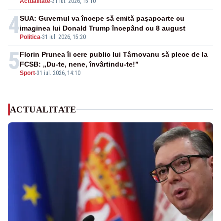
Actualitate
-
31 iul. 2026, 15:10
4
SUA: Guvernul va începe să emită paşapoarte cu
imaginea lui Donald Trump începând cu 8 august
Politica
-
31 iul. 2026, 15:20
5
Florin Prunea îi cere public lui Târnovanu să plece de la
FCSB: „Du-te, nene, învârtindu-te!”
Sport
-
31 iul. 2026, 14:10
ACTUALITATE