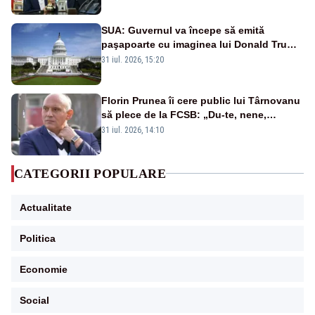
SUA: Guvernul va începe să emită
paşapoarte cu imaginea lui Donald Trump
începând cu 8 august
31 iul. 2026, 15:20
Florin Prunea îi cere public lui Târnovanu
să plece de la FCSB: „Du-te, nene,
învârtindu-te!”
31 iul. 2026, 14:10
CATEGORII POPULARE
Actualitate
Politica
Economie
Social