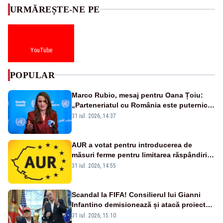
URMĂREȘTE-NE PE
YouTube
POPULAR
Marco Rubio, mesaj pentru Oana Țoiu:
„Parteneriatul cu România este puternic
și prețuit”
31 iul. 2026, 14:37
AUR a votat pentru introducerea de
măsuri ferme pentru limitarea răspândirii
virusului pestei porcine africane
31 iul. 2026, 14:55
Scandal la FIFA! Consilierul lui Gianni
Infantino demisionează și atacă proiectul
privind investitorii străini
31 iul. 2026, 15:10