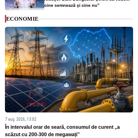
cine semnează și cine nu”
ECONOMIE
7 aug. 2026, 13:02
În intervalul orar de seară, consumul de curent „a
scăzut cu 200-300 de megawați”