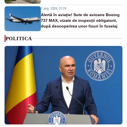
7 aug. 2026, 10:39
Alertă în aviație! Sute de avioane Boeing
737 MAX, vizate de inspecții obligatorii,
după descoperirea unor fisuri în fuselaj
POLITICA