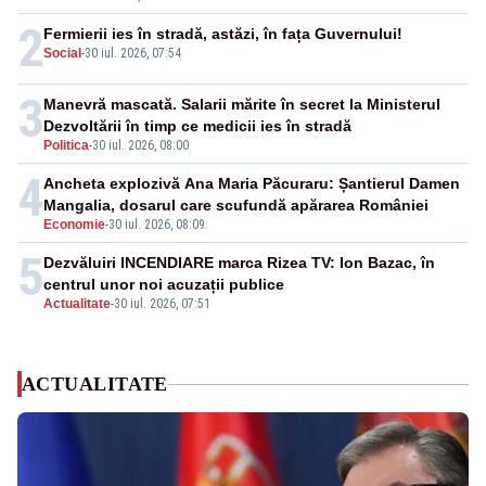
2
Fermierii ies în stradă, astăzi, în fața Guvernului!
Social
-
30 iul. 2026, 07:54
3
Manevră mascată. Salarii mărite în secret la Ministerul
Dezvoltării în timp ce medicii ies în stradă
Politica
-
30 iul. 2026, 08:00
4
Ancheta explozivă Ana Maria Păcuraru: Șantierul Damen
Mangalia, dosarul care scufundă apărarea României
Economie
-
30 iul. 2026, 08:09
5
Dezvăluiri INCENDIARE marca Rizea TV: Ion Bazac, în
centrul unor noi acuzații publice
Actualitate
-
30 iul. 2026, 07:51
ACTUALITATE