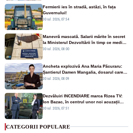
Fermierii ies în stradă, astăzi, în fața
Guvernului!
30 iul. 2026, 07:54
Manevră mascată. Salarii mărite în secret
la Ministerul Dezvoltării în timp ce medicii
ies în stradă
30 iul. 2026, 08:00
Ancheta explozivă Ana Maria Păcuraru:
Șantierul Damen Mangalia, dosarul care
scufundă apărarea României
30 iul. 2026, 08:09
Dezvăluiri INCENDIARE marca Rizea TV:
Ion Bazac, în centrul unor noi acuzații
publice
30 iul. 2026, 07:51
CATEGORII POPULARE