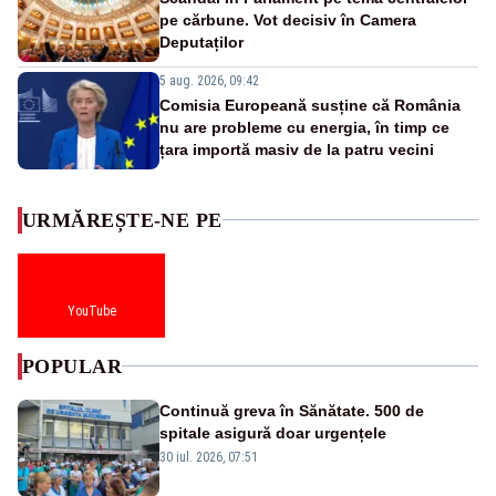
pe cărbune. Vot decisiv în Camera
Deputaților
5 aug. 2026, 09:42
Comisia Europeană susține că România
nu are probleme cu energia, în timp ce
țara importă masiv de la patru vecini
URMĂREȘTE-NE PE
YouTube
POPULAR
Continuă greva în Sănătate. 500 de
spitale asigură doar urgențele
30 iul. 2026, 07:51