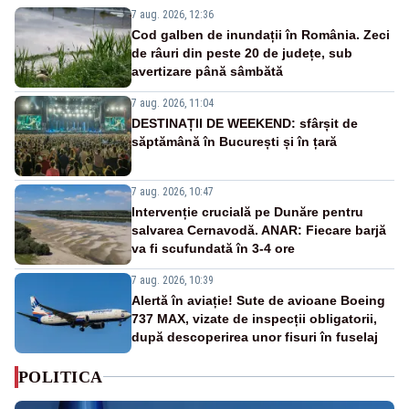
7 aug. 2026, 12:36
Cod galben de inundații în România. Zeci
de râuri din peste 20 de județe, sub
avertizare până sâmbătă
7 aug. 2026, 11:04
DESTINAȚII DE WEEKEND: sfârșit de
săptămână în București și în țară
7 aug. 2026, 10:47
Intervenție crucială pe Dunăre pentru
salvarea Cernavodă. ANAR: Fiecare barjă
va fi scufundată în 3-4 ore
7 aug. 2026, 10:39
Alertă în aviație! Sute de avioane Boeing
737 MAX, vizate de inspecții obligatorii,
după descoperirea unor fisuri în fuselaj
POLITICA