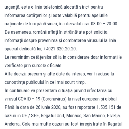
urgență, este o linie telefonică alocată strict pentru
informarea cetățenilor și este valabilă pentru apelurile
naționale de luni până vineri, în intervalul orar 08.00 – 20.00.
De asemenea, românii aflați în străinătate pot solicita
informații despre prevenirea și combaterea virusului la linia
special dedicată lor, +4021.320.20.20.
Le reamintim cetățenilor să ia în considerare doar informațiile
verificate prin sursele oficiale.
Alte decizii, precum și alte date de interes, vor fi aduse la
cunoștința publicului în cel mai scurt timp.
În continuare vă prezentăm situația privind infectarea cu
virusul COVID – 19 (Coronavirus) la nivel european și global:
Până la data de 26 iunie 2020, au fost raportate 1.535.151 de
cazuri în UE / SEE, Regatul Unit, Monaco, San Marino, Elveția,
Andorra. Cele mai multe cazuri au fost înregistrate în Regatul