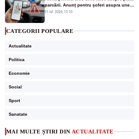
parcării. Anunț pentru șoferi asupra unei
noi metode de fraudă online
31 iul. 2026, 13:10
CATEGORII POPULARE
Actualitate
Politica
Economie
Social
Sport
Sanatate
MAI MULTE ȘTIRI DIN
ACTUALITATE