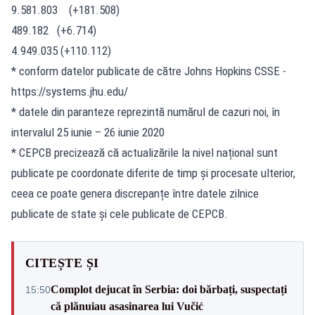
9.581.803 (+181.508)
489.182 (+6.714)
4.949.035 (+110.112)
* conform datelor publicate de către Johns Hopkins CSSE -
https://systems.jhu.edu/
* datele din paranteze reprezintă numărul de cazuri noi, în
intervalul 25 iunie – 26 iunie 2020
* CEPCB precizează că actualizările la nivel național sunt
publicate pe coordonate diferite de timp și procesate ulterior,
ceea ce poate genera discrepanțe între datele zilnice
publicate de state și cele publicate de CEPCB.
CITEȘTE ȘI
Complot dejucat în Serbia: doi bărbați, suspectați
15:50
că plănuiau asasinarea lui Vučić