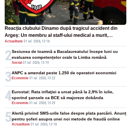
Reacția clubului Dinamo după tragicul accident din
Argeș: Un membru al staff-ului medical a murit,
Actualitate
·
31 iul. 2026, 13:16
antrenorul Adrian Ropotan este în spital
2
Sesiunea de toamnă a Bacalaureatului începe luni cu
evaluarea competențelor orale la Limba română
Social
-
31 iul. 2026, 13:19
3
ANPC a amendat peste 1.250 de operatori economici
Economie
-
31 iul. 2026, 13:22
4
Eurostat: Rata inflaţiei a urcat până la 2,9% în iulie,
sporind şansele ca BCE să majoreze dobânda
Economie
-
31 iul. 2026, 13:29
5
Alertă privind SMS-urile false despre plata parcării. Anunț
pentru șoferi asupra unei noi metode de fraudă online
Actualitate
-
31 iul. 2026, 13:10