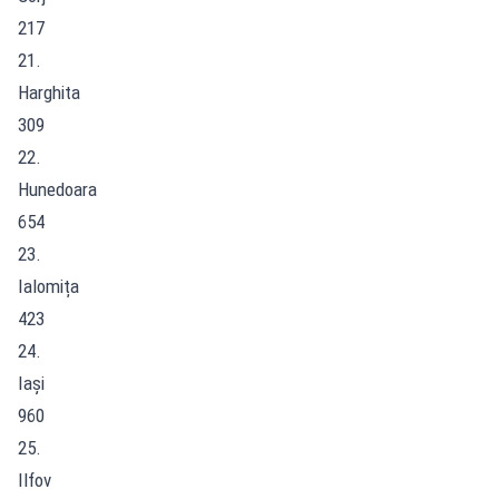
217
21.
Harghita
309
22.
Hunedoara
654
23.
Ialomița
423
24.
Iași
960
25.
Ilfov