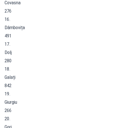
Covasna
276
16.
Dâmbovița
491
17.
Dolj
280
18.
Galați
842
19.
Giurgiu
266
20.
Gorj