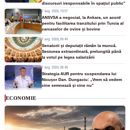
discursuri iresponsabile în spaţiul public”
7 aug. 2026, 10:57
ANSVSA a negociat, la Ankara, un acord
pentru facilitarea tranzitului prin Turcia al
carcaselor de ovine și bovine
7 aug. 2026, 09:49
Senatorii și deputații rămân la muncă.
Sesiunea extraordinară, prelungită până
la votul pe legea salarizării
7 aug. 2026, 08:46
Strategia AUR pentru suspendarea lui
Nicușor Dan. Dungaciu: „Vrem să vedem
cine semnează și cine nu”
ECONOMIE