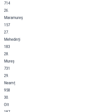
714
26.
Maramureș
157
27.
Mehedinți
183
28.
Mureș
731
29.
Neamț
958
30.
Olt
187