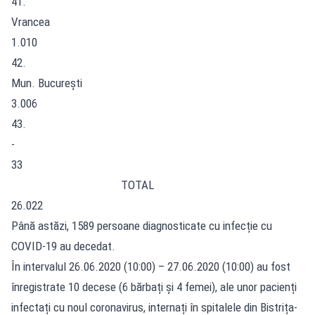
41.
Vrancea
1.010
42.
Mun. București
3.006
43.
-
33
TOTAL
26.022
Până astăzi, 1589 persoane diagnosticate cu infecție cu
COVID-19 au decedat.
În intervalul 26.06.2020 (10:00) – 27.06.2020 (10:00) au fost
înregistrate 10 decese (6 bărbați și 4 femei), ale unor pacienți
infectați cu noul coronavirus, internați în spitalele din Bistrița-