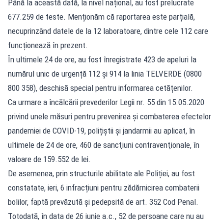
Până la această dată, la nivel național, au fost prelucrate
677.259 de teste. Menționăm că raportarea este parțială,
necuprinzând datele de la 12 laboratoare, dintre cele 112 care
funcționează în prezent.
În ultimele 24 de ore, au fost înregistrate 423 de apeluri la
numărul unic de urgență 112 și 914 la linia TELVERDE (0800
800 358), deschisă special pentru informarea cetățenilor.
Ca urmare a încălcării prevederilor Legii nr. 55 din 15.05.2020
privind unele măsuri pentru prevenirea și combaterea efectelor
pandemiei de COVID-19, polițiștii și jandarmii au aplicat, în
ultimele de 24 de ore, 460 de sancţiuni contravenţionale, în
valoare de 159.552 de lei.
De asemenea, prin structurile abilitate ale Poliției, au fost
constatate, ieri, 6 infracțiuni pentru zădărnicirea combaterii
bolilor, faptă prevăzută și pedepsită de art. 352 Cod Penal.
Totodată, în data de 26 iunie a.c., 52 de persoane care nu au