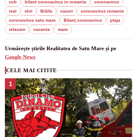
cub
bilant coronavirus in romania
coronavirus
real
stiri
Brăila
cazuri
coronavirus romania
coronavirus satu mare
Bilanț coronavirus
plaja
relaxare
vacanta
mare
Urmărește știrile Realitatea de Satu Mare și pe
Google News
CELE MAI CITITE
1