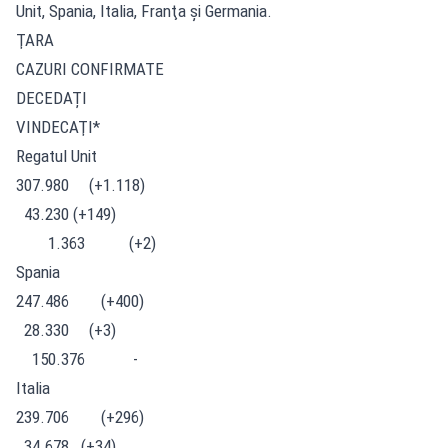
Unit, Spania, Italia, Franţa și Germania.
ŢARA
CAZURI CONFIRMATE
DECEDAȚI
VINDECAŢI*
Regatul Unit
307.980 (+1.118)
43.230 (+149)
1.363 (+2)
Spania
247.486 (+400)
28.330 (+3)
150.376 -
Italia
239.706 (+296)
34.678 (+34)