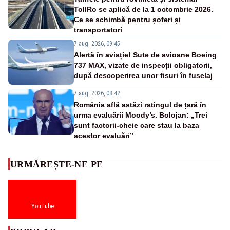
TollRo se aplică de la 1 octombrie 2026.
Ce se schimbă pentru șoferi și
transportatori
7 aug. 2026, 09:45
Alertă în aviație! Sute de avioane Boeing
737 MAX, vizate de inspecții obligatorii,
după descoperirea unor fisuri în fuselaj
7 aug. 2026, 08:42
România află astăzi ratingul de țară în
urma evaluării Moody’s. Bolojan: „Trei
sunt factorii-cheie care stau la baza
acestor evaluări”
URMĂREȘTE-NE PE
YouTube