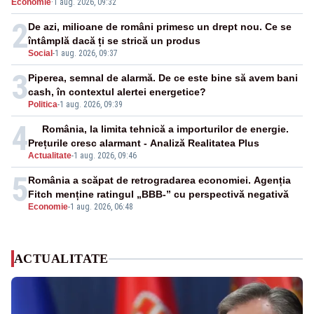
Economie
·
1 aug. 2026, 09:32
cunoscută de pe vremea lui Ceaușescu
2
De azi, milioane de români primesc un drept nou. Ce se
întâmplă dacă ți se strică un produs
Social
-
1 aug. 2026, 09:37
3
Piperea, semnal de alarmă. De ce este bine să avem bani
cash, în contextul alertei energetice?
Politica
-
1 aug. 2026, 09:39
4
România, la limita tehnică a importurilor de energie.
Prețurile cresc alarmant - Analiză Realitatea Plus
Actualitate
-
1 aug. 2026, 09:46
5
România a scăpat de retrogradarea economiei. Agenția
Fitch menține ratingul „BBB-” cu perspectivă negativă
Economie
-
1 aug. 2026, 06:48
ACTUALITATE