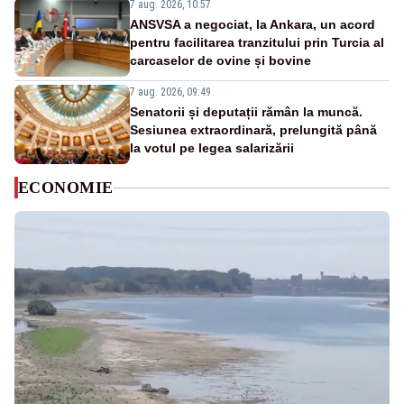
7 aug. 2026, 10:57
ANSVSA a negociat, la Ankara, un acord
pentru facilitarea tranzitului prin Turcia al
carcaselor de ovine și bovine
7 aug. 2026, 09:49
Senatorii și deputații rămân la muncă.
Sesiunea extraordinară, prelungită până
la votul pe legea salarizării
ECONOMIE