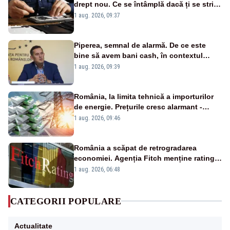
drept nou. Ce se întâmplă dacă ți se strică
un produs
1 aug. 2026, 09:37
Piperea, semnal de alarmă. De ce este
bine să avem bani cash, în contextul
alertei energetice?
1 aug. 2026, 09:39
România, la limita tehnică a importurilor
de energie. Prețurile cresc alarmant -
Analiză Realitatea Plus
1 aug. 2026, 09:46
România a scăpat de retrogradarea
economiei. Agenția Fitch menține ratingul
„BBB-” cu perspectivă negativă
1 aug. 2026, 06:48
CATEGORII POPULARE
Actualitate