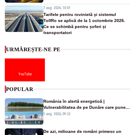
7 aug. 2026, 10:01
Tarifele pentru rovinietă și sistemul
TollRo se aplică de la 1 octombrie 2026.
Ce se schimbă pentru șoferi și
transportatori
URMĂREȘTE-NE PE
YouTube
POPULAR
România în alertă energetică |
Vulnerabilitatea de pe Dunăre care pune
în pericol Centrala Cernavodă era
1 aug. 2026, 09:32
cunoscută de pe vremea lui Ceaușescu
De azi, milioane de români primesc un