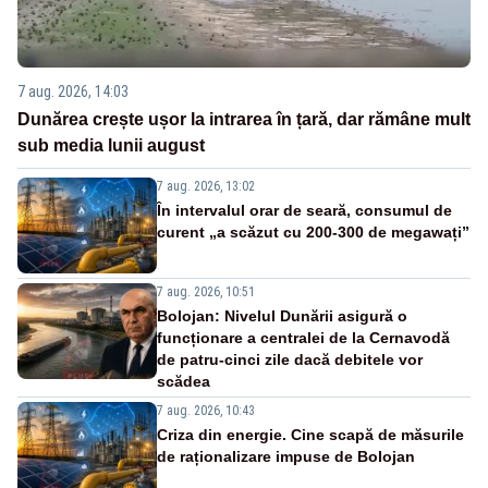
7 aug. 2026, 14:03
Dunărea crește ușor la intrarea în țară, dar rămâne mult
sub media lunii august
7 aug. 2026, 13:02
În intervalul orar de seară, consumul de
curent „a scăzut cu 200-300 de megawați”
7 aug. 2026, 10:51
Bolojan: Nivelul Dunării asigură o
funcționare a centralei de la Cernavodă
de patru-cinci zile dacă debitele vor
scădea
7 aug. 2026, 10:43
Criza din energie. Cine scapă de măsurile
de raționalizare impuse de Bolojan