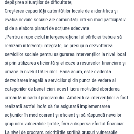
depășirea situațiilor de dificultate;
Creșterea capacității autorităților locale de a identifica și
evalua nevoile sociale ale comunității într-un mod participativ
și de a elabora planuri de acțiune adecvate.
„Pentru a rupe ciclul intergenerațional al sărăciei trebuie să
realizăm intervenții integrate, ce presupun dezvoltarea
serviciilor sociale pentru asigurarea intervențiilor la nivel local
și prin utilizarea eficientă și eficace a resurselor financiare și
umane la nivelul UAT-urilor. Până acum, este evidentă
dezvoltarea inegală a serviciilor și din punct de vedere al
categoriilor de beneficiari, acest lucru motivând abordarea
urmărită în cadrul programului. Arhitectura intervențiilor a fost
realizată astfel încât să fie asigurată implementarea
acțiunilor în mod coerent și eficient și să răspundă nevoilor
grupurilor vulnerabile țintite, fără a dispersa efortul financiar.
La nivel de program, prioritățile sprijină grupuri vulnerabile