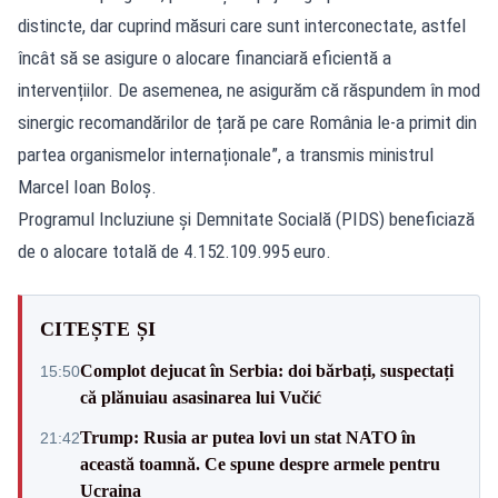
distincte, dar cuprind măsuri care sunt interconectate, astfel
încât să se asigure o alocare financiară eficientă a
intervențiilor. De asemenea, ne asigurăm că răspundem în mod
sinergic recomandărilor de țară pe care România le‑a primit din
partea organismelor internaționale”, a transmis ministrul
Marcel Ioan Boloș.
Programul Incluziune și Demnitate Socială (PIDS) beneficiază
de o alocare totală de 4.152.109.995 euro.
CITEȘTE ȘI
Complot dejucat în Serbia: doi bărbați, suspectați
15:50
că plănuiau asasinarea lui Vučić
Trump: Rusia ar putea lovi un stat NATO în
21:42
această toamnă. Ce spune despre armele pentru
Ucraina