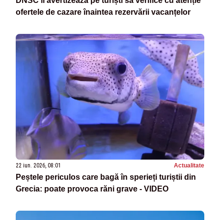
DNSC îi avertizează pe turiști să verifice cu atenție
ofertele de cazare înaintea rezervării vacanțelor
22 iun. 2026, 08:01
Actualitate
Peștele periculos care bagă în sperieți turiștii din
Grecia: poate provoca răni grave - VIDEO