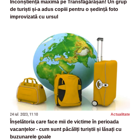
Inconștiență maximă pe Transfăgărășan! Un grup
de turiști și-a adus copiii pentru o ședință foto
improvizată cu ursul
24 iul. 2023, 11:10
Actualitate
Înșelătoria care face mii de victime în perioada
vacanțelor - cum sunt păcăliți turiștii și lăsați cu
buzunarele goale