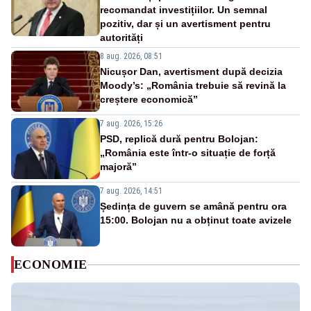
recomandat investițiilor. Un semnal
pozitiv, dar și un avertisment pentru
autorități
8 aug. 2026, 08:51
Nicușor Dan, avertisment după decizia
Moody’s: „România trebuie să revină la
creștere economică”
7 aug. 2026, 15:26
PSD, replică dură pentru Bolojan:
„România este într-o situație de forță
majoră”
7 aug. 2026, 14:51
Ședința de guvern se amână pentru ora
15:00. Bolojan nu a obținut toate avizele
ECONOMIE