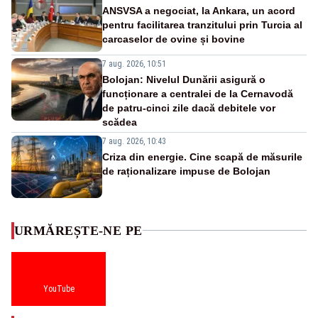
ANSVSA a negociat, la Ankara, un acord
pentru facilitarea tranzitului prin Turcia al
carcaselor de ovine și bovine
7 aug. 2026, 10:51
Bolojan: Nivelul Dunării asigură o
funcționare a centralei de la Cernavodă
de patru-cinci zile dacă debitele vor
scădea
7 aug. 2026, 10:43
Criza din energie. Cine scapă de măsurile
de raționalizare impuse de Bolojan
URMĂREȘTE-NE PE
YouTube