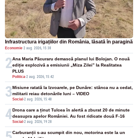
Infrastructura irigațiilor din România, lăsată în paragină
Economie
·
2 aug. 2026, 15:38
2
Ana Maria Păcuraru demască planul lui Bolojan. O nouă
ediție explozivă a emisiunii „Miza Zilei” la Realitatea
PLUS
Politica
-
2 aug. 2026, 15:42
3
Misiune ratată la Izvoarele, pe Dunăre: stânca nu a cedat,
militarii reiau detonările luni – VIDEO
Social
-
2 aug. 2026, 15:48
4
Drona care a ținut Tulcea în alertă a zburat 20 de minute
deasupra apelor României. Au fost ridicate două F-16
Social
-
2 aug. 2026, 19:28
5
Carburanții s-au scumpit din nou, motorina este la un