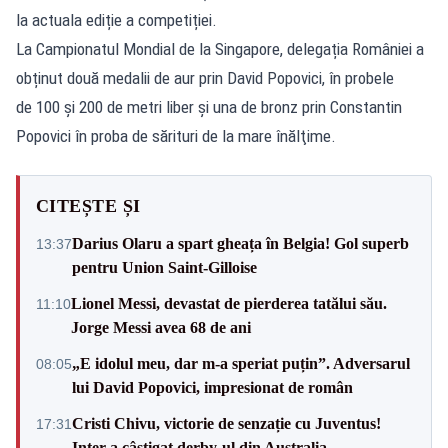
la actuala ediție a competiției.
La Campionatul Mondial de la Singapore, delegația României a
obținut două medalii de aur prin David Popovici, în probele
de 100 și 200 de metri liber şi una de bronz prin Constantin
Popovici în proba de sărituri de la mare înălţime.
CITEȘTE ȘI
Darius Olaru a spart gheața în Belgia! Gol superb
13:37
pentru Union Saint-Gilloise
Lionel Messi, devastat de pierderea tatălui său.
11:10
Jorge Messi avea 68 de ani
„E idolul meu, dar m-a speriat puțin”. Adversarul
08:05
lui David Popovici, impresionat de român
Cristi Chivu, victorie de senzație cu Juventus!
17:31
Inter a câștigat derby-ul din Australia