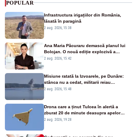
POPULAR
Infrastructura irigațiilor din România,
lăsată în paragină
2 aug. 2026, 15:38
Ana Maria Păcuraru demască planul lui
Bolojan. O nouă ediție explozivă a
emisiunii „Miza Zilei” la Realitatea PLUS
2 aug. 2026, 15:42
Misiune ratată la Izvoarele, pe Dunăre:
stânca nu a cedat, militarii reiau
detonările luni – VIDEO
2 aug. 2026, 15:48
Drona care a ținut Tulcea în alertă a
zburat 20 de minute deasupra apelor
României. Au fost ridicate două F-16
2 aug. 2026, 19:28