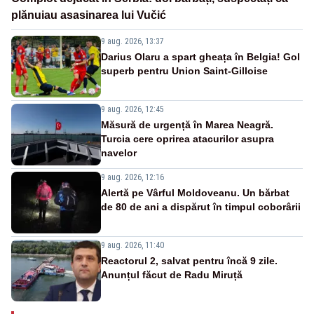
plănuiau asasinarea lui Vučić
9 aug. 2026, 13:37
Darius Olaru a spart gheața în Belgia! Gol
superb pentru Union Saint-Gilloise
9 aug. 2026, 12:45
Măsură de urgență în Marea Neagră.
Turcia cere oprirea atacurilor asupra
navelor
9 aug. 2026, 12:16
Alertă pe Vârful Moldoveanu. Un bărbat
de 80 de ani a dispărut în timpul coborârii
9 aug. 2026, 11:40
Reactorul 2, salvat pentru încă 9 zile.
Anunțul făcut de Radu Miruță