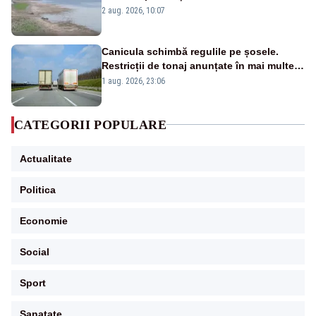
va detona o stâncă și va devia apa
2 aug. 2026, 10:07
fluviului - IMAGINI AERIENE
Canicula schimbă regulile pe șosele.
Restricții de tonaj anunțate în mai multe
județe
1 aug. 2026, 23:06
CATEGORII POPULARE
Actualitate
Politica
Economie
Social
Sport
Sanatate