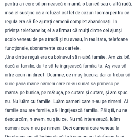
pentru a-i cere să primească o mamă, o bunică sau o altă rudă,
însă el susține că a refuzat astfel de cazuri tocmai pentru că
regula era să fie ajutați oamenii complet abandonați. În
privința telefoanelor, el a afirmat că mulți dintre cei ajunși
acolo veneau de pe stradă și nu aveau, în realitate, telefoane
funcționale, abonamente sau cartele.
„Una dintre reguli era ca bolnavul să n-aibă familie. Am zis: bă,
dacă ai familie, du-te să te îngrijească familia ta. Aș vrea să
intre acum în direct. Doamne, ce m-aș bucura, dar ar trebui să
sune până mâine oameni care m-au sunat să primesc pe
mama, pe bunica, pe mătușa, pe cutare și cutare, și am spus
nu. Nu luăm cu familie. Luăm oameni care n-au pe nimeni. Ai
familie sau are familie, să-l îngrijească familia. Păi știi, nu ne
descurcăm, n-avem, nu știu ce. Nu mă interesează, luăm
oameni care n-au pe nimeni. Deci oamenii care veneau la
Dumbrava, nu vă închipuiți că toți veneau cu telefoane la ei.