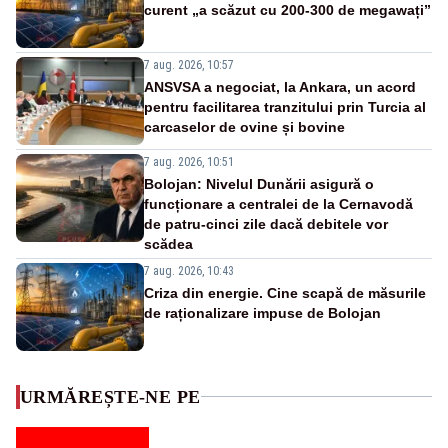
curent „a scăzut cu 200-300 de megawați”
7 aug. 2026, 10:57
ANSVSA a negociat, la Ankara, un acord
pentru facilitarea tranzitului prin Turcia al
carcaselor de ovine și bovine
7 aug. 2026, 10:51
Bolojan: Nivelul Dunării asigură o
funcționare a centralei de la Cernavodă
de patru-cinci zile dacă debitele vor
scădea
7 aug. 2026, 10:43
Criza din energie. Cine scapă de măsurile
de raționalizare impuse de Bolojan
URMĂREȘTE-NE PE