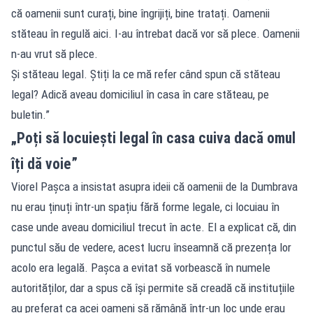
că oamenii sunt curați, bine îngrijiți, bine tratați. Oamenii
stăteau în regulă aici. I-au întrebat dacă vor să plece. Oamenii
n-au vrut să plece.
Și stăteau legal. Știți la ce mă refer când spun că stăteau
legal? Adică aveau domiciliul în casa în care stăteau, pe
buletin.”
„Poți să locuiești legal în casa cuiva dacă omul
îți dă voie”
Viorel Pașca a insistat asupra ideii că oamenii de la Dumbrava
nu erau ținuți într-un spațiu fără forme legale, ci locuiau în
case unde aveau domiciliul trecut în acte. El a explicat că, din
punctul său de vedere, acest lucru înseamnă că prezența lor
acolo era legală. Pașca a evitat să vorbească în numele
autorităților, dar a spus că își permite să creadă că instituțiile
au preferat ca acei oameni să rămână într-un loc unde erau