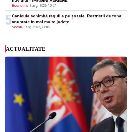
fluviului - IMAGINI AERIENE
Economie
-
2 aug. 2026, 10:07
5
Canicula schimbă regulile pe șosele. Restricții de tonaj
anunțate în mai multe județe
Social
-
1 aug. 2026, 23:06
ACTUALITATE