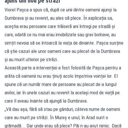
ajuns din nou pe străzi
Viorel Pașca a spus că, după ce unii dintre oamenii ajunși la
Dumbrava și-au revenit, au ales să plece. În explicația sa,
aceștia erau persoane care trăiseră ani întregi pe stradă și
care, odată ce nu mai erau imobilizate sau grav bolnave, au
simțit nevoia să se întoarcă la viața de dinainte. Pașca susține
că știe cazuri ale unor oameni care au plecat de la Dumbrava
și au murit ulterior pe străzi.
Această parte a intervenției a fost folosită de Pașca pentru a
arăta că oamenii nu erau ținuți acolo împotriva voinței lor. El
spune că un număr mare de persoane au plecat de-a lungul
anilor, iar în unele cazuri au revenit la același mod de viață pe
care îl aveau înainte să ajungă la Dumbrava.
„Vă dau așa, fără să stau pe gânduri, câteva nume de oameni
care au murit pe străzi. În Mureș e unul, în Arad sunt o
grămadă... Dar unde erau să plece? Păi n-au avut nimic. Dacă