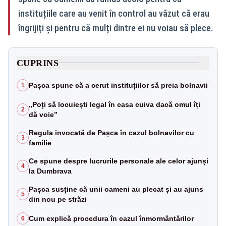
instituțiile care au venit în control au văzut că erau
îngrijiți și pentru că mulți dintre ei nu voiau să plece.
CUPRINS
Pașca spune că a cerut instituțiilor să preia bolnavii
1
„Poți să locuiești legal în casa cuiva dacă omul îți
2
dă voie”
Regula invocată de Pașca în cazul bolnavilor cu
3
familie
Ce spune despre lucrurile personale ale celor ajunși
4
la Dumbrava
Pașca susține că unii oameni au plecat și au ajuns
5
din nou pe străzi
Cum explică procedura în cazul înmormântărilor
6