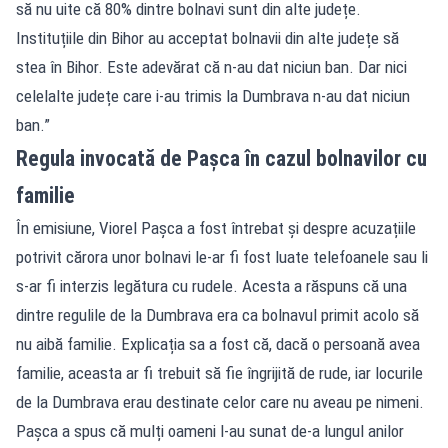
să nu uite că 80% dintre bolnavi sunt din alte județe.
Instituțiile din Bihor au acceptat bolnavii din alte județe să
stea în Bihor. Este adevărat că n-au dat niciun ban. Dar nici
celelalte județe care i-au trimis la Dumbrava n-au dat niciun
ban.”
Regula invocată de Pașca în cazul bolnavilor cu
familie
În emisiune, Viorel Pașca a fost întrebat și despre acuzațiile
potrivit cărora unor bolnavi le-ar fi fost luate telefoanele sau li
s-ar fi interzis legătura cu rudele. Acesta a răspuns că una
dintre regulile de la Dumbrava era ca bolnavul primit acolo să
nu aibă familie. Explicația sa a fost că, dacă o persoană avea
familie, aceasta ar fi trebuit să fie îngrijită de rude, iar locurile
de la Dumbrava erau destinate celor care nu aveau pe nimeni.
Pașca a spus că mulți oameni l-au sunat de-a lungul anilor