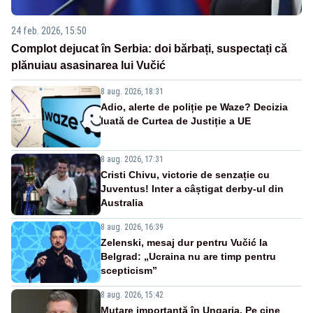
24 feb. 2026, 15:50
Complot dejucat în Serbia: doi bărbați, suspectați că
plănuiau asasinarea lui Vučić
8 aug. 2026, 18:31
Adio, alerte de poliție pe Waze? Decizia
luată de Curtea de Justiție a UE
8 aug. 2026, 17:31
Cristi Chivu, victorie de senzație cu
Juventus! Inter a câștigat derby-ul din
Australia
8 aug. 2026, 16:39
Zelenski, mesaj dur pentru Vučić la
Belgrad: „Ucraina nu are timp pentru
scepticism”
8 aug. 2026, 15:42
Mutare importantă în Ungaria. Pe cine