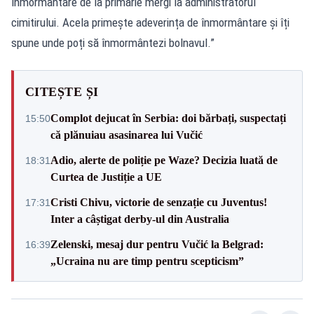
înmormântare de la primărie mergi la administratorul
cimitirului. Acela primește adeverința de înmormântare și îți
spune unde poți să înmormântezi bolnavul.”
CITEȘTE ȘI
Complot dejucat în Serbia: doi bărbați, suspectați
15:50
că plănuiau asasinarea lui Vučić
Adio, alerte de poliție pe Waze? Decizia luată de
18:31
Curtea de Justiție a UE
Cristi Chivu, victorie de senzație cu Juventus!
17:31
Inter a câștigat derby-ul din Australia
Zelenski, mesaj dur pentru Vučić la Belgrad:
16:39
„Ucraina nu are timp pentru scepticism”