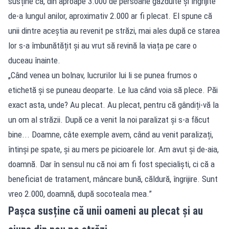
susține că, din aproape 3.000 de persoane găzduite și îngrijite
de-a lungul anilor, aproximativ 2.000 ar fi plecat. El spune că
unii dintre aceștia au revenit pe străzi, mai ales după ce starea
lor s-a îmbunătățit și au vrut să revină la viața pe care o
duceau înainte.
„Când venea un bolnav, lucrurilor lui li se punea frumos o
etichetă și se puneau deoparte. Le lua când voia să plece. Păi
exact asta, unde? Au plecat. Au plecat, pentru că gândiți-vă la
un om al străzii. După ce a venit la noi paralizat și s-a făcut
bine... Doamne, câte exemple avem, când au venit paralizați,
întinși pe spate, și au mers pe picioarele lor. Am avut și de-aia,
doamnă. Dar în sensul nu că noi am fi fost specialiști, ci că a
beneficiat de tratament, mâncare bună, căldură, îngrijire. Sunt
vreo 2.000, doamnă, după socoteala mea.”
Pașca susține că unii oameni au plecat și au