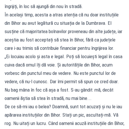
îngrijiți, în loc să ajungă din nou în stradă.
În același timp, acesta a atras atenția că nu doar instituțiile
din Bihor au avut legătură cu situația de la Dumbrava. El
susține că majoritatea bolnavilor proveneau din alte județe, iar
aceștia au fost acceptați să stea în Bihor, fără ca județele
care i-au trimis să contribuie financiar pentru îngrijirea lor.
„Ei locuiau acolo și asta e legal. Poți să locuiești legal în casa
cuiva dacă omul îți dă voie. Și autoritățile din Bihor, acum
vorbesc din punctul meu de vedere. Nu este punctul lor de
vedere, că nu-l cunosc. Dar îmi permit să spun ce cred doar.
Nu bag mâna în foc că așa a fost. S-au gândit: mă, decât
oamenii ăștia să stea în stradă, nu mai bine...
De ce să-mi iau o belea? Doamnă, sunt tot acuzați și nu le iau
apărarea instituțiilor din Bihor. Stați un pic, ascultați-mă. Vă
rog. Nu uitați un lucru. Când oamenii acuză instituțiile din Bihor,