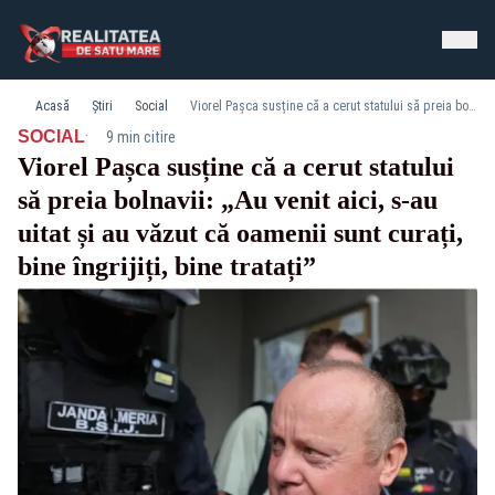
Acasă
Știri
Social
Viorel Pașca susține că a cerut statului să preia bolnavii: „Au venit aici, s-au uitat și au văzut că oamenii sunt curați, bine îngrijiți, bine tratați”
·
SOCIAL
9 min citire
Viorel Pașca susține că a cerut statului
să preia bolnavii: „Au venit aici, s-au
uitat și au văzut că oamenii sunt curați,
bine îngrijiți, bine tratați”