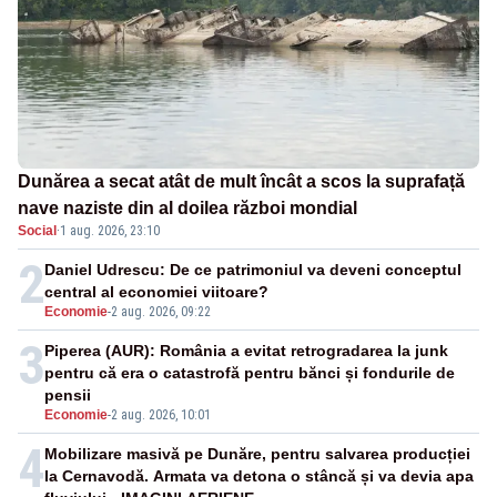
Dunărea a secat atât de mult încât a scos la suprafață
nave naziste din al doilea război mondial
Social
·
1 aug. 2026, 23:10
2
Daniel Udrescu: De ce patrimoniul va deveni conceptul
central al economiei viitoare?
Economie
-
2 aug. 2026, 09:22
3
Piperea (AUR): România a evitat retrogradarea la junk
pentru că era o catastrofă pentru bănci și fondurile de
pensii
Economie
-
2 aug. 2026, 10:01
4
Mobilizare masivă pe Dunăre, pentru salvarea producției
la Cernavodă. Armata va detona o stâncă și va devia apa