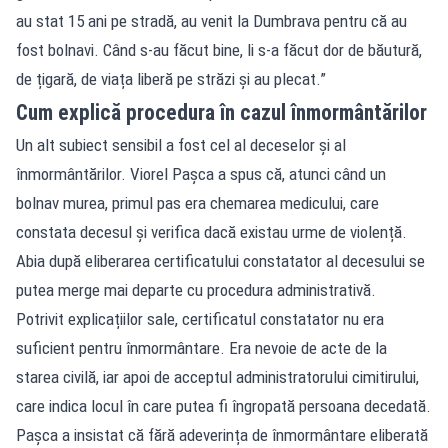
au stat 15 ani pe stradă, au venit la Dumbrava pentru că au
fost bolnavi. Când s-au făcut bine, li s-a făcut dor de băutură,
de țigară, de viața liberă pe străzi și au plecat.”
Cum explică procedura în cazul înmormântărilor
Un alt subiect sensibil a fost cel al deceselor și al
înmormântărilor. Viorel Pașca a spus că, atunci când un
bolnav murea, primul pas era chemarea medicului, care
constata decesul și verifica dacă existau urme de violență.
Abia după eliberarea certificatului constatator al decesului se
putea merge mai departe cu procedura administrativă.
Potrivit explicațiilor sale, certificatul constatator nu era
suficient pentru înmormântare. Era nevoie de acte de la
starea civilă, iar apoi de acceptul administratorului cimitirului,
care indica locul în care putea fi îngropată persoana decedată.
Pașca a insistat că fără adeverința de înmormântare eliberată