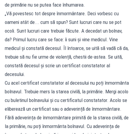
de primărie nu se putea face înhumarea.
„Vă povestesc tot despre înmormântare. Deci vorbesc cu
oameni atât de... cum să spun? Sunt lucruri care nu se pot
ocoli. Sunt lucruri care trebuie făcute. A decedat un bolnav,
da? Primul lucru care se face: îi suni și vine medicul. Vine
medicul și constată decesul. Îl întoarce, se uită să vadă că da,
trebuie să nu fie urme de violență, chestii de-astea. Se uită,
constată decesul și scrie un certificat constatator al
decesului.
Cu acel certificat constatator al decesului nu poți înmormânta
bolnavul. Trebuie mers la starea civilă, la primărie. Mergi acolo
cu buletinul bolnavului și cu certificatul constatator. Acolo se
eliberează un certificat sau o adeverință de înmormântare.
Fără adeverința de înmormântare primită de la starea civilă, de
la primărie, nu poți înmormânta bolnavul. Cu adeverința de