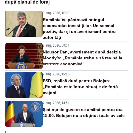
după planul de foraj
8 aug. 2026, 10:38
România își păstrează ratingul
recomandat investițiilor. Un semnal
pozitiv, dar și un avertisment pentru
autorități
8 aug. 2026, 08:51
Nicușor Dan, avertisment după decizia
Moody’s: „România trebuie să revină la
creștere economică”
7 aug. 2026, 15:26
PSD, replică dură pentru Bolojan:
„România este într-o situație de forță
majoră”
7 aug. 2026, 14:51
Ședința de guvern se amână pentru ora
15:00. Bolojan nu a obținut toate avizele