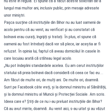
nu este în regulă. El spune că a făcut aceste solicitări de-a
lungul mai multor ani, inclusiv public, prin mesaje adresate
unor miniștri.
Pașca susține că instituțiile din Bihor nu au luat oamenii de
acolo pentru că au venit, au verificat și au constatat că
bolnavii erau curați, îngrijiți și tratați. În plus, el spune că
oamenii au fost întrebați dacă vor să plece, iar aceștia ar fi
refuzat. În opinia lui, faptul că aveau domiciliul în casele în
care locuiau arată că stăteau legal acolo.
„Nu pot îndeplini standardele acelea. Eu am cerut instituțiilor
statului să preia bolnavii dacă consideră că ceea ce fac eu...
Am făcut de multe ori, de mulți ani. De multe ori, doamnă.
Sunt pe Facebook câte vreți, și la domnul ministru al Sănătății,
și la domnul ministru al Muncii și Protecției Sociale. Am scris.
Ideea care e? Știți de ce nu i-au preluat instituțiile din Bihor?
Că au avut minte, doamnă. Au venit aici, s-au uitat și au văzut