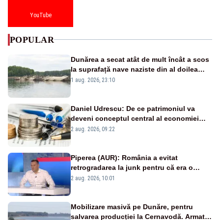
YouTube
POPULAR
Dunărea a secat atât de mult încât a scos
la suprafață nave naziste din al doilea
război mondial
1 aug. 2026, 23:10
Daniel Udrescu: De ce patrimoniul va
deveni conceptul central al economiei
viitoare?
2 aug. 2026, 09:22
Piperea (AUR): România a evitat
retrogradarea la junk pentru că era o
catastrofă pentru bănci și fondurile de
2 aug. 2026, 10:01
pensii
Mobilizare masivă pe Dunăre, pentru
salvarea producției la Cernavodă. Armata