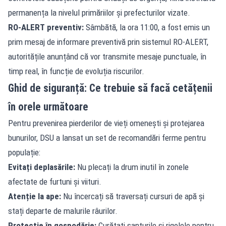
permanența la nivelul primăriilor și prefecturilor vizate.
RO-ALERT preventiv:
Sâmbătă, la ora 11:00, a fost emis un
prim mesaj de informare preventivă prin sistemul RO-ALERT,
autoritățile anunțând că vor transmite mesaje punctuale, în
timp real, în funcție de evoluția riscurilor.
Ghid de siguranță: Ce trebuie să facă cetățenii
în orele următoare
Pentru prevenirea pierderilor de vieți omenești și protejarea
bunurilor, DSU a lansat un set de recomandări ferme pentru
populație:
Evitați deplasările:
Nu plecați la drum inutil în zonele
afectate de furtuni și viituri.
Atenție la ape:
Nu încercați să traversați cursuri de apă și
stați departe de malurile râurilor.
Protecție în gospodărie:
Curățați șanțurile și rigolele pentru