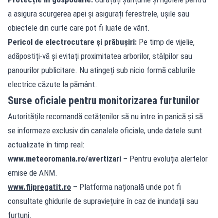
a asigura scurgerea apei și asigurați ferestrele, ușile sau
obiectele din curte care pot fi luate de vânt.
Pericol de electrocutare și prăbușiri:
Pe timp de vijelie,
adăpostiți-vă și evitați proximitatea arborilor, stâlpilor sau
panourilor publicitare. Nu atingeți sub nicio formă cablurile
electrice căzute la pământ.
Surse oficiale pentru monitorizarea furtunilor
Autoritățile recomandă cetățenilor să nu intre în panică și să
se informeze exclusiv din canalele oficiale, unde datele sunt
actualizate în timp real:
www.meteoromania.ro/avertizari
– Pentru evoluția alertelor
emise de ANM.
www.fiipregatit.ro
– Platforma națională unde pot fi
consultate ghidurile de supraviețuire în caz de inundații sau
furtuni.