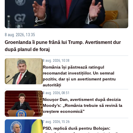
8 aug. 2026, 13:35
Groenlanda îi pune frână lui Trump. Avertisment dur
după planul de foraj
8 aug. 2026, 10:38
România își păstrează ratingul
recomandat investițiilor. Un semnal
pozitiv, dar și un avertisment pentru
autorități
8 aug. 2026, 08:51
Nicușor Dan, avertisment după decizia
Moody’s: „România trebuie să revină la
creștere economică”
7 aug. 2026, 15:26
PSD, replică dură pentru Bolojan: