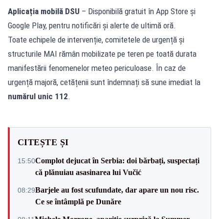
Aplicația mobilă DSU
– Disponibilă gratuit în App Store și
Google Play, pentru notificări și alerte de ultimă oră.
Toate echipele de intervenție, comitetele de urgență și
structurile MAI rămân mobilizate pe teren pe toată durata
manifestării fenomenelor meteo periculoase. În caz de
urgență majoră, cetățenii sunt îndemnați să sune imediat la
numărul unic 112
.
CITEȘTE ȘI
Complot dejucat în Serbia: doi bărbați, suspectați
15:50
că plănuiau asasinarea lui Vučić
Barjele au fost scufundate, dar apare un nou risc.
08:29
Ce se întâmplă pe Dunăre