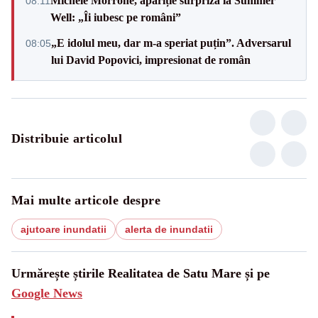
Michele Morrone, apariție surpriză la Summer
08:11
Well: „Îi iubesc pe români”
„E idolul meu, dar m-a speriat puțin”. Adversarul
08:05
lui David Popovici, impresionat de român
Distribuie articolul
Mai multe articole despre
ajutoare inundatii
alerta de inundatii
Urmărește știrile Realitatea de Satu Mare și pe
Google News