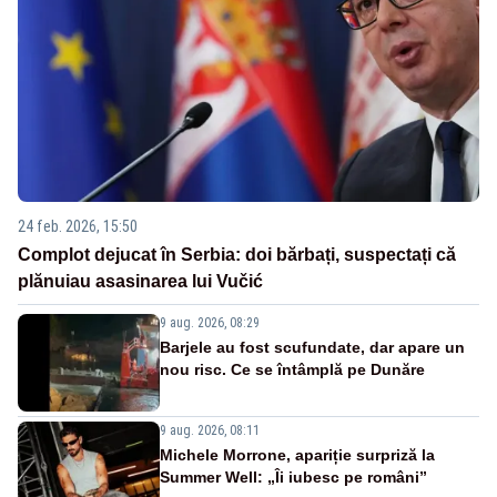
24 feb. 2026, 15:50
Complot dejucat în Serbia: doi bărbați, suspectați că
plănuiau asasinarea lui Vučić
9 aug. 2026, 08:29
Barjele au fost scufundate, dar apare un
nou risc. Ce se întâmplă pe Dunăre
9 aug. 2026, 08:11
Michele Morrone, apariție surpriză la
Summer Well: „Îi iubesc pe români”