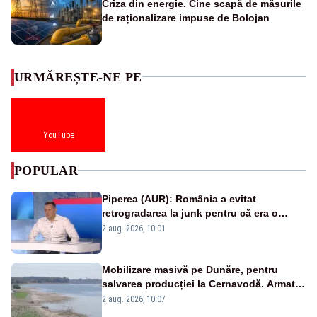
Criza din energie. Cine scapă de măsurile
de raționalizare impuse de Bolojan
URMĂREȘTE-NE PE
YouTube
POPULAR
Piperea (AUR): România a evitat
retrogradarea la junk pentru că era o
catastrofă pentru bănci și fondurile de
2 aug. 2026, 10:01
pensii
Mobilizare masivă pe Dunăre, pentru
salvarea producției la Cernavodă. Armata
va detona o stâncă și va devia apa
2 aug. 2026, 10:07
fluviului - IMAGINI AERIENE