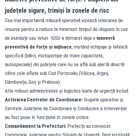
județele sigure, trimiși în zonele de risc
Cea mai importantă măsură operativă vizează relocarea de
resurse pentru a reduce la minimum timpul de răspuns în caz
de inundații sau viituri. IGSU a demarat deja o
manevră
preventivă de forțe și mijloace
, mutând echipaje și tehnică
specifică (bărci, motopompe de mare capacitate,
autospeciale) din județele care nu se află sub alertă directă
către cele aflate sub Cod Portocaliu (Vâlcea, Argeș,
Dâmbovița, Gorj și Prahova).
Alte măsuri administrative și logistice luate de urgență includ:
Activarea Centrelor de Coordonare:
Grupele operative și
Centrele Județene de Coordonare și Conducere a Intervenției
au fost puse în funcțiune în zonele critice.
Comandament la Prefecturi:
Prefecții au convocat
Comitetele Județene pentru Situații de Urgență, fiind instituită