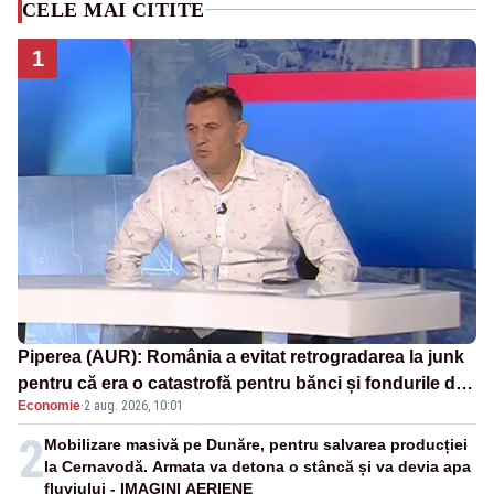
CELE MAI CITITE
1
Piperea (AUR): România a evitat retrogradarea la junk
pentru că era o catastrofă pentru bănci și fondurile de
Economie
·
2 aug. 2026, 10:01
pensii
2
Mobilizare masivă pe Dunăre, pentru salvarea producției
la Cernavodă. Armata va detona o stâncă și va devia apa
fluviului - IMAGINI AERIENE