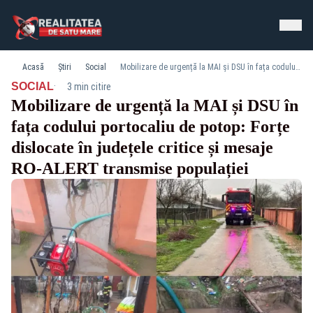
Acasă
Știri
Social
Mobilizare de urgență la MAI și DSU în fața codului portocaliu de potop: Forțe dislocate în județele critice și mesaje RO-ALERT transmise populației
·
SOCIAL
3 min citire
Mobilizare de urgență la MAI și DSU în
fața codului portocaliu de potop: Forțe
dislocate în județele critice și mesaje
RO-ALERT transmise populației