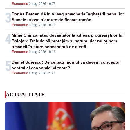
Economie
-
2 aug. 2026, 10:07
3
Dorina Barcari dă în vileag șmecheria înghețării pensiilor.
Sumele uriașe pierdute de fiecare român
Economie
-
2 aug. 2026, 10:09
4
Mihai Chirica, atac devastator la adresa progresiștilor lui
Bolojan: Trebuie să protejăm și natura, dar nu șținem
omaneii în stare permanentă de alertă
Economie
-
2 aug. 2026, 10:12
5
Daniel Udrescu: De ce patrimoniul va deveni conceptul
central al economiei viitoare?
Economie
-
2 aug. 2026, 09:22
ACTUALITATE