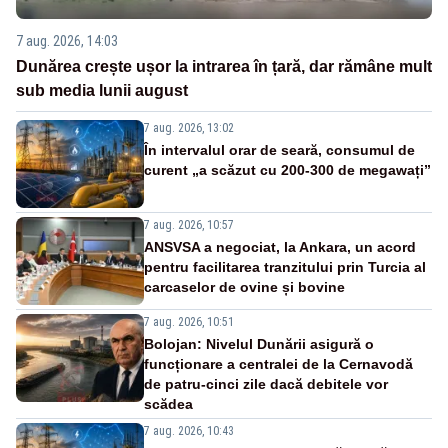
7 aug. 2026, 14:03
Dunărea crește ușor la intrarea în țară, dar rămâne mult
sub media lunii august
7 aug. 2026, 13:02
În intervalul orar de seară, consumul de
curent „a scăzut cu 200-300 de megawați”
7 aug. 2026, 10:57
ANSVSA a negociat, la Ankara, un acord
pentru facilitarea tranzitului prin Turcia al
carcaselor de ovine și bovine
7 aug. 2026, 10:51
Bolojan: Nivelul Dunării asigură o
funcționare a centralei de la Cernavodă
de patru-cinci zile dacă debitele vor
scădea
7 aug. 2026, 10:43