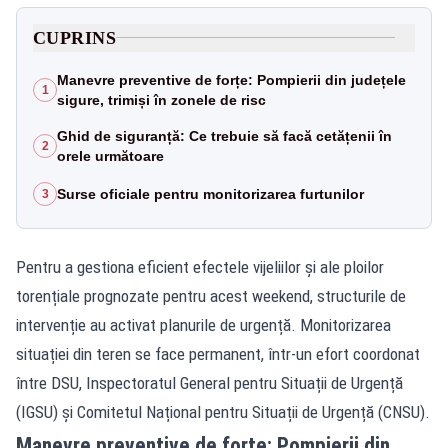
CUPRINS
Manevre preventive de forțe: Pompierii din județele
1
sigure, trimiși în zonele de risc
Ghid de siguranță: Ce trebuie să facă cetățenii în
2
orele următoare
Surse oficiale pentru monitorizarea furtunilor
3
Pentru a gestiona eficient efectele vijeliilor și ale ploilor
torențiale prognozate pentru acest weekend, structurile de
intervenție au activat planurile de urgență. Monitorizarea
situației din teren se face permanent, într-un efort coordonat
între DSU, Inspectoratul General pentru Situații de Urgență
(IGSU) și Comitetul Național pentru Situații de Urgență (CNSU).
Manevre preventive de forțe: Pompierii din