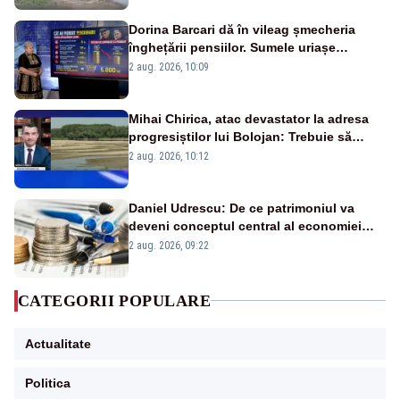
Dorina Barcari dă în vileag șmecheria
înghețării pensiilor. Sumele uriașe
pierdute de fiecare român
2 aug. 2026, 10:09
Mihai Chirica, atac devastator la adresa
progresiștilor lui Bolojan: Trebuie să
protejăm și natura, dar nu șținem omaneii
2 aug. 2026, 10:12
în stare permanentă de alertă
Daniel Udrescu: De ce patrimoniul va
deveni conceptul central al economiei
viitoare?
2 aug. 2026, 09:22
CATEGORII POPULARE
Actualitate
Politica