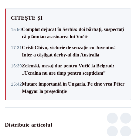
CITEȘTE ȘI
Complot dejucat în Serbia: doi bărbați, suspectați
15:50
că plănuiau asasinarea lui Vučić
Cristi Chivu, victorie de senzație cu Juventus!
17:31
Inter a câștigat derby-ul din Australia
Zelenski, mesaj dur pentru Vučić la Belgrad:
16:39
„Ucraina nu are timp pentru scepticism”
Mutare importantă în Ungaria. Pe cine vrea Péter
15:42
Magyar la președinție
Distribuie articolul