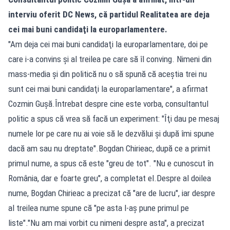
interviu oferit DC News, că partidul Realitatea are deja
cei mai buni candidaţi la europarlamentere.
"Am deja cei mai buni candidaţi la europarlamentare, doi pe
care i-a convins şi al treilea pe care să îl conving. Nimeni din
mass-media şi din politică nu o să spună că aceştia trei nu
sunt cei mai buni candidaţi la europarlamentare", a afirmat
Cozmin Guşă.Întrebat despre cine este vorba, consultantul
politic a spus că vrea să facă un experiment: "Îţi dau pe mesaj
numele lor pe care nu ai voie să le dezvălui şi după îmi spune
dacă am sau nu dreptate".Bogdan Chirieac, după ce a primit
primul nume, a spus că este "greu de tot". "Nu e cunoscut în
România, dar e foarte greu", a completat el.Despre al doilea
nume, Bogdan Chirieac a precizat că "are de lucru", iar despre
al treilea nume spune că "pe asta l-aş pune primul pe
liste"."Nu am mai vorbit cu nimeni despre asta", a precizat