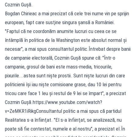
Cozmin Guşă.
Bogdan Chirieac a mai precizat că cele trei nume vin pe sprijin
european, fapt care susţine singura şansă a României.
"Faptul că ne coordonăm anumite lucruri cu ceea ce se
întâmplă în politica de la Washington este absolut normal şi
necesar", a mai spus consultantul politic.Întrebat despre banii
de campanie electorală, Cozmin Guşă spune că: "Într-o
campanie, grosul de bani este mass-media, tricourile,
pixurile...astea sunt nişte prostii. Sunt nişte lucruri din care
politicienii îşi iau nişte comisioane grase, dau 10 lei pentru
tricou care face 1 leu şi restul de 9 lei se împart", a precizat
Cozmin Guşă.https://www.youtube.com/watch?
v=ZeMKR1iRikgConsultantul politic a mai spus că partidul
Realitatea s-a înfiinţat. "El s-a înfiinţat, se analizează, nu
poate să fie contestat, numele e al nostru", a precizat el.În