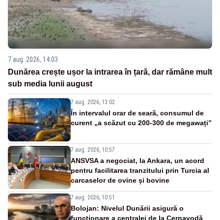
7 aug. 2026, 14:03
Dunărea crește ușor la intrarea în țară, dar rămâne mult
sub media lunii august
7 aug. 2026, 13:02
În intervalul orar de seară, consumul de
curent „a scăzut cu 200-300 de megawați”
7 aug. 2026, 10:57
ANSVSA a negociat, la Ankara, un acord
pentru facilitarea tranzitului prin Turcia al
carcaselor de ovine și bovine
7 aug. 2026, 10:51
Bolojan: Nivelul Dunării asigură o
funcționare a centralei de la Cernavodă