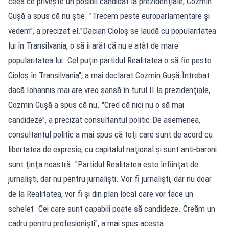
ceea ce priveşte un posibil candidat la prezidenţiale, Cozmin
Guşă a spus că nu ştie. "Trecem peste europarlamentare şi
vedem", a precizat el."Dacian Cioloş se laudă cu popularitatea
lui în Transilvania, o să îi arăt că nu e atât de mare
popularitatea lui. Cel puţin partidul Realitatea o să fie peste
Cioloş în Transilvania", a mai declarat Cozmin Guşă.Întrebat
dacă Iohannis mai are vreo şansă în turul II la prezidenţiale,
Cozmin Guşă a spus că nu. "Cred că nici nu o să mai
candideze", a precizat consultantul politic.De asemenea,
consultantul politic a mai spus că toţi care sunt de acord cu
libertatea de expresie, cu capitalul naţional şi sunt anti-baroni
sunt ţinţa noastră. "Partidul Realitatea este înfiinţat de
jurnalişti, dar nu pentru jurnalişti. Vor fi jurnalişti, dar nu doar
de la Realitatea, vor fi şi din plan local care vor face un
schelet. Cei care sunt capabili poate să candideze. Creăm un
cadru pentru profesionişti", a mai spus acesta.