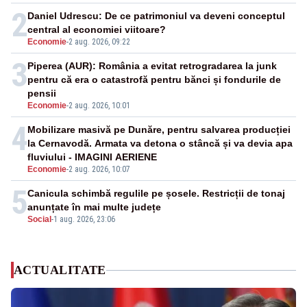
2
Daniel Udrescu: De ce patrimoniul va deveni conceptul
central al economiei viitoare?
Economie
-
2 aug. 2026, 09:22
3
Piperea (AUR): România a evitat retrogradarea la junk
pentru că era o catastrofă pentru bănci și fondurile de
pensii
Economie
-
2 aug. 2026, 10:01
4
Mobilizare masivă pe Dunăre, pentru salvarea producției
la Cernavodă. Armata va detona o stâncă și va devia apa
fluviului - IMAGINI AERIENE
Economie
-
2 aug. 2026, 10:07
5
Canicula schimbă regulile pe șosele. Restricții de tonaj
anunțate în mai multe județe
Social
-
1 aug. 2026, 23:06
ACTUALITATE