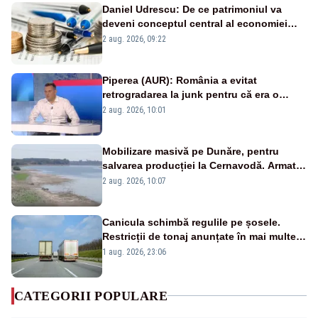
Daniel Udrescu: De ce patrimoniul va
deveni conceptul central al economiei
viitoare?
2 aug. 2026, 09:22
Piperea (AUR): România a evitat
retrogradarea la junk pentru că era o
catastrofă pentru bănci și fondurile de
2 aug. 2026, 10:01
pensii
Mobilizare masivă pe Dunăre, pentru
salvarea producției la Cernavodă. Armata
va detona o stâncă și va devia apa
2 aug. 2026, 10:07
fluviului - IMAGINI AERIENE
Canicula schimbă regulile pe șosele.
Restricții de tonaj anunțate în mai multe
județe
1 aug. 2026, 23:06
CATEGORII POPULARE