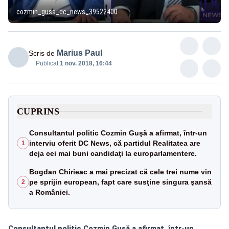
cozmin_gusa_dc_news_39522400
Marius Paul
Scris de
Publicat:
1 nov. 2018, 16:44
CUPRINS
Consultantul politic Cozmin Guşă a afirmat, într-un
interviu oferit DC News, că partidul Realitatea are
1
deja cei mai buni candidaţi la europarlamentere.
Bogdan Chirieac a mai precizat că cele trei nume vin
pe sprijin european, fapt care susţine singura şansă
2
a României.
Consultantul politic Cozmin Guşă a afirmat, într-un