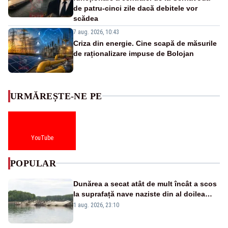
de patru-cinci zile dacă debitele vor
scădea
7 aug. 2026, 10:43
Criza din energie. Cine scapă de măsurile
de raționalizare impuse de Bolojan
URMĂREȘTE-NE PE
YouTube
POPULAR
Dunărea a secat atât de mult încât a scos
la suprafață nave naziste din al doilea
război mondial
1 aug. 2026, 23:10