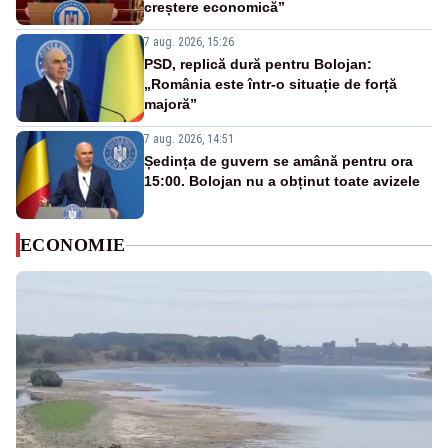
creștere economică”
7 aug. 2026, 15:26
PSD, replică dură pentru Bolojan:
„România este într-o situație de forță
majoră”
7 aug. 2026, 14:51
Ședința de guvern se amână pentru ora
15:00. Bolojan nu a obținut toate avizele
ECONOMIE