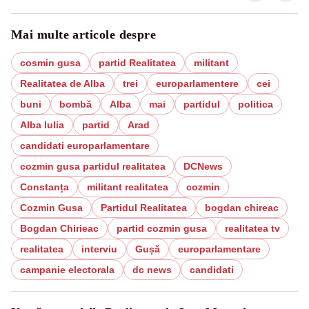
Mai multe articole despre
cosmin gusa
partid Realitatea
militant
Realitatea de Alba
trei
europarlamentere
cei
buni
bombă
Alba
mai
partidul
politica
Alba Iulia
partid
Arad
candidati europarlamentare
cozmin gusa partidul realitatea
DCNews
Constanța
militant realitatea
cozmin
Cozmin Gusa
Partidul Realitatea
bogdan chireac
Bogdan Chirieac
partid cozmin gusa
realitatea tv
realitatea
interviu
Gușă
europarlamentare
campanie electorala
dc news
candidati