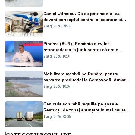
Daniel Udrescu: De ce patrimoniul va
deveni conceptul central al economiei
viitoare?
2 aug. 2026, 09:22
Piperea (AUR): România a evitat
retrogradarea la junk pentru că era o
catastrofă pentru bănci și fondurile de
2 aug. 2026, 10:01
pensii
Mobilizare masivă pe Dunăre, pentru
salvarea producției la Cernavodă. Armata
va detona o stâncă și va devia apa
2 aug. 2026, 10:07
fluviului - IMAGINI AERIENE
Canicula schimbă regulile pe șosele.
Restricții de tonaj anunțate în mai multe
județe
1 aug. 2026, 23:06