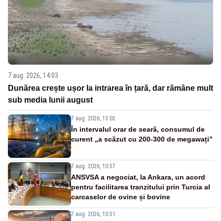
7 aug. 2026, 14:03
Dunărea crește ușor la intrarea în țară, dar rămâne mult
sub media lunii august
7 aug. 2026, 13:02
În intervalul orar de seară, consumul de
curent „a scăzut cu 200-300 de megawați”
7 aug. 2026, 10:57
ANSVSA a negociat, la Ankara, un acord
pentru facilitarea tranzitului prin Turcia al
carcaselor de ovine și bovine
7 aug. 2026, 10:51