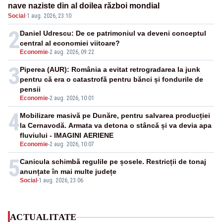
nave naziste din al doilea război mondial
Social
·
1 aug. 2026, 23:10
2
Daniel Udrescu: De ce patrimoniul va deveni conceptul
central al economiei viitoare?
Economie
-
2 aug. 2026, 09:22
3
Piperea (AUR): România a evitat retrogradarea la junk
pentru că era o catastrofă pentru bănci și fondurile de
pensii
Economie
-
2 aug. 2026, 10:01
4
Mobilizare masivă pe Dunăre, pentru salvarea producției
la Cernavodă. Armata va detona o stâncă și va devia apa
fluviului - IMAGINI AERIENE
Economie
-
2 aug. 2026, 10:07
5
Canicula schimbă regulile pe șosele. Restricții de tonaj
anunțate în mai multe județe
Social
-
1 aug. 2026, 23:06
ACTUALITATE