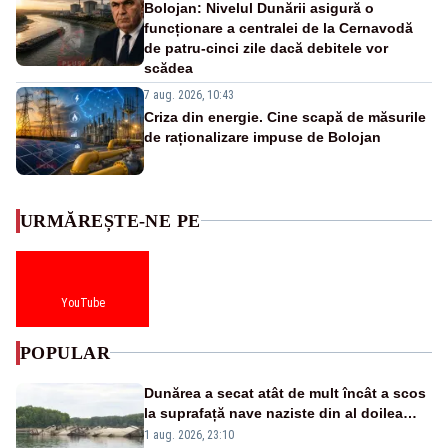
Bolojan: Nivelul Dunării asigură o
funcționare a centralei de la Cernavodă
de patru-cinci zile dacă debitele vor
scădea
7 aug. 2026, 10:43
Criza din energie. Cine scapă de măsurile
de raționalizare impuse de Bolojan
URMĂREȘTE-NE PE
YouTube
POPULAR
Dunărea a secat atât de mult încât a scos
la suprafață nave naziste din al doilea
război mondial
1 aug. 2026, 23:10