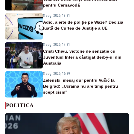
pentru Cernavodă
8 aug. 2026, 18:31
Adio, alerte de poliție pe Waze? Decizia
luată de Curtea de Justiție a UE
8 aug. 2026, 17:31
Cristi Chivu, victorie de senzație cu
Juventus! Inter a câștigat derby-ul din
Australia
8 aug. 2026, 16:39
Zelenski, mesaj dur pentru Vučić la
Belgrad: „Ucraina nu are timp pentru
scepticism”
POLITICA