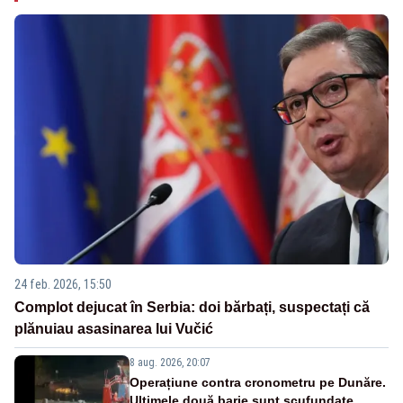
24 feb. 2026, 15:50
Complot dejucat în Serbia: doi bărbați, suspectați că
plănuiau asasinarea lui Vučić
8 aug. 2026, 20:07
Operațiune contra cronometru pe Dunăre.
Ultimele două barje sunt scufundate