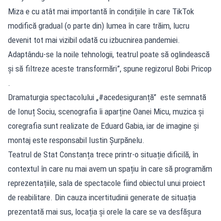
Miza e cu atât mai importantă în condițiile în care TikTok
modifică gradual (o parte din) lumea în care trăim, lucru
devenit tot mai vizibil odată cu izbucnirea pandemiei.
Adaptându-se la noile tehnologii, teatrul poate să oglindească
și să filtreze aceste transformări”, spune regizorul Bobi Pricop
.
Dramaturgia spectacolului „#acedesiguranță” este semnată
de Ionuț Sociu, scenografia îi aparține Oanei Micu, muzica și
coregrafia sunt realizate de Eduard Gabia, iar de imagine și
montaj este responsabil Iustin Șurpănelu.
Teatrul de Stat Constanța trece printr-o situație dificilă, în
contextul în care nu mai avem un spațiu în care să programăm
reprezentațiile, sala de spectacole fiind obiectul unui proiect
de reabilitare. Din cauza incertitudinii generate de situația
prezentată mai sus, locația și orele la care se va desfășura