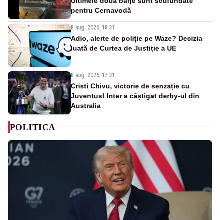
Ultimele două barje sunt scufundate
pentru Cernavodă
8 aug. 2026, 18:31
Adio, alerte de poliție pe Waze? Decizia
luată de Curtea de Justiție a UE
8 aug. 2026, 17:31
Cristi Chivu, victorie de senzație cu
Juventus! Inter a câștigat derby-ul din
Australia
POLITICA