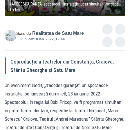
#ACEDESIGURANȚĂ, spectacol –instalație jucat simultan live și pe
TikTok
Realitatea de Satu Mare
Scris de
Publicat:
18 ian. 2022, 12:44
Coproducție a teatrelor din Constanța, Craiova,
Sfântu Gheorghe și Satu Mare
Un eveniment inedit, „#acedesiguranță”, un spectacol-
instalație, se lansează duminică, 23 ianuarie, 2022.
Spectacolul, în regia lui Bobi Pricop, va fi programat simultan
în patru teatre din țară, respectiv la Teatrul Național „Marin
Sorescu” Craiova, Teatrul „Andrei Mureșanu” Sfântu Gheorghe,
Teatrul de Stat Constanța și Teatrul de Nord Satu Mare.