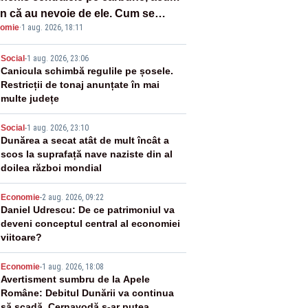
n că au nevoie de ele. Cum se
omie
·
1 aug. 2026, 18:11
ează vina în plină criză energetică
2
Social
-
1 aug. 2026, 23:06
Canicula schimbă regulile pe șosele.
Restricții de tonaj anunțate în mai
multe județe
3
Social
-
1 aug. 2026, 23:10
Dunărea a secat atât de mult încât a
scos la suprafață nave naziste din al
doilea război mondial
4
Economie
-
2 aug. 2026, 09:22
Daniel Udrescu: De ce patrimoniul va
deveni conceptul central al economiei
viitoare?
5
Economie
-
1 aug. 2026, 18:08
Avertisment sumbru de la Apele
Române: Debitul Dunării va continua
să scadă. Cernavodă s-ar putea