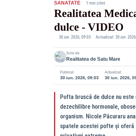
·
SANATATE
1 min citire
Realitatea Medica
dulce - VIDEO
30 iun. 2026, 09:03
Actualizat: 30 iun. 2026
Scris de
Realitatea de Satu Mare
Publicat
Actualizat
30 iun. 2026, 09:03
30 iun. 2026, 0
Pofta bruscă de dulce nu este 
dezechilibre hormonale, oboseal
organism. Nicole Păcuraru anal
spatele acestei pofte și oferă 
privațiuni extreme.