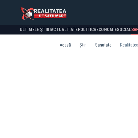
ULTIMELE ȘTIRI
ACTUALITATE
POLITICA
ECONOMIE
SOCIAL
SA
Acasă
Știri
Sanatate
Realitatea