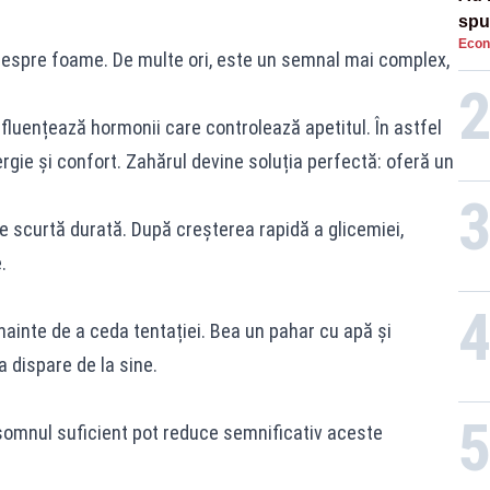
spu
Econ
pas
despre foame. De multe ori, este un semnal mai complex,
nfluențează hormonii care controlează apetitul. În astfel
gie și confort. Zahărul devine soluția perfectă: oferă un
 scurtă durată. După creșterea rapidă a glicemiei,
.
nainte de a ceda tentației. Bea un pahar cu apă și
 dispare de la sine.
somnul suficient pot reduce semnificativ aceste