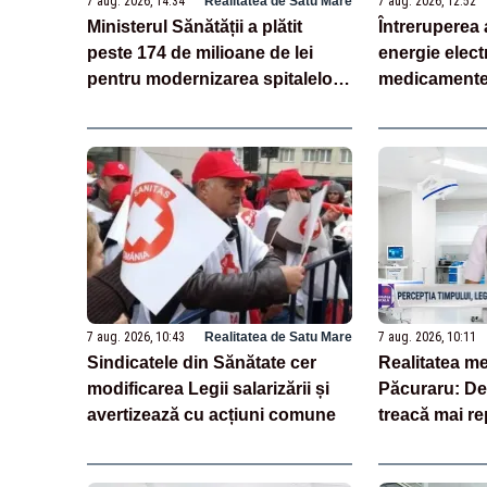
7 aug. 2026, 14:34
Realitatea de Satu Mare
7 aug. 2026, 12:52
Ministerul Sănătății a plătit
Întreruperea 
peste 174 de milioane de lei
energie electr
pentru modernizarea spitalelor,
medicamente 
în doar o săptămână
pacienții
7 aug. 2026, 10:43
Realitatea de Satu Mare
7 aug. 2026, 10:11
Sindicatele din Sănătate cer
Realitatea me
modificarea Legii salarizării și
Păcuraru: De
avertizează cu acțiuni comune
treacă mai r
îmbătrânim?