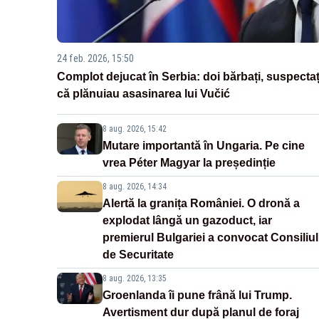
24 feb. 2026, 15:50
Complot dejucat în Serbia: doi bărbați, suspectaț
că plănuiau asasinarea lui Vučić
8 aug. 2026, 15:42
Mutare importantă în Ungaria. Pe cine
vrea Péter Magyar la președinție
8 aug. 2026, 14:34
Alertă la granița României. O dronă a
explodat lângă un gazoduct, iar
premierul Bulgariei a convocat Consiliul
de Securitate
8 aug. 2026, 13:35
Groenlanda îi pune frână lui Trump.
Avertisment dur după planul de foraj