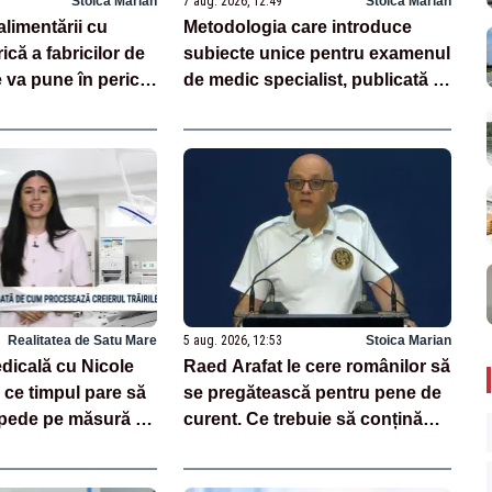
Stoica Marian
7 aug. 2026, 12:49
Stoica Marian
alimentării cu
Metodologia care introduce
ică a fabricilor de
subiecte unice pentru examenul
va pune în pericol
de medic specialist, publicată în
Monitorul Oficial
Realitatea de Satu Mare
5 aug. 2026, 12:53
Stoica Marian
dicală cu Nicole
Raed Arafat le cere românilor să
 ce timpul pare să
se pregătească pentru pene de
epede pe măsură ce
curent. Ce trebuie să conțină
kitul de urgență