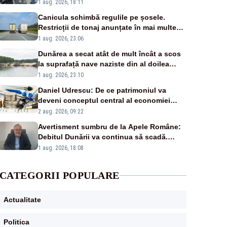
vina în plină criză energetică
1 aug. 2026, 18:11
Canicula schimbă regulile pe șosele.
Restricții de tonaj anunțate în mai multe
județe
1 aug. 2026, 23:06
Dunărea a secat atât de mult încât a scos
la suprafață nave naziste din al doilea
război mondial
1 aug. 2026, 23:10
Daniel Udrescu: De ce patrimoniul va
deveni conceptul central al economiei
viitoare?
2 aug. 2026, 09:22
Avertisment sumbru de la Apele Române:
Debitul Dunării va continua să scadă.
Cernavodă s-ar putea închide în 4 zile
1 aug. 2026, 18:08
CATEGORII POPULARE
Actualitate
Politica