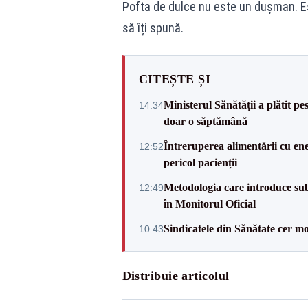
Pofta de dulce nu este un dușman. Es
să îți spună.
CITEȘTE ȘI
Ministerul Sănătății a plătit pe
14:34
doar o săptămână
Întreruperea alimentării cu ene
12:52
pericol pacienții
Metodologia care introduce sub
12:49
în Monitorul Oficial
Sindicatele din Sănătate cer mo
10:43
Distribuie articolul