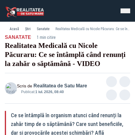
Acasă
Știri
Sanatate
Realitatea Medicală cu Nicole Păcuraru: Ce se întâmplă când renunți la zahăr o săptămână - VIDEO
·
SANATATE
1 min citire
Realitatea Medicală cu Nicole
Păcuraru: Ce se întâmplă când renunți
la zahăr o săptămână - VIDEO
Realitatea de Satu Mare
Scris de
Publicat:
1 iul. 2026, 08:40
Ce se întâmplă în organism atunci când renunți la
zahăr timp de o săptămână? Care sunt beneficiile,
dar și provocările acestei schimbări? Află