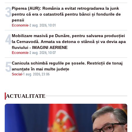
3
Piperea (AUR): România a evitat retrogradarea la junk
pentru că era o catastrofă pentru bănci și fondurile de
pensii
Economie
-
2 aug. 2026, 10:01
4
Mobilizare masivă pe Dunăre, pentru salvarea producției
la Cernavodă. Armata va detona o stâncă și va devia apa
fluviului - IMAGINI AERIENE
Economie
-
2 aug. 2026, 10:07
5
Canicula schimbă regulile pe șosele. Restricții de tonaj
anunțate în mai multe județe
Social
-
1 aug. 2026, 23:06
ACTUALITATE