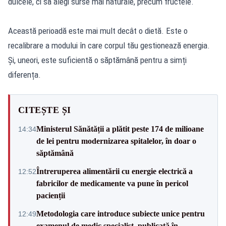
dulcele, ci să alegi surse mai naturale, precum fructele.
Această perioadă este mai mult decât o dietă. Este o
recalibrare a modului în care corpul tău gestionează energia.
Și, uneori, este suficientă o săptămână pentru a simți
diferența.
CITEȘTE ȘI
Ministerul Sănătății a plătit peste 174 de milioane
14:34
de lei pentru modernizarea spitalelor, în doar o
săptămână
Întreruperea alimentării cu energie electrică a
12:52
fabricilor de medicamente va pune în pericol
pacienții
Metodologia care introduce subiecte unice pentru
12:49
examenul de medic specialist, publicată în