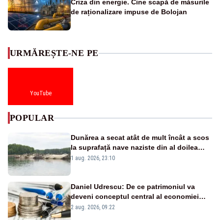
Criza din energie. Cine scapă de măsurile
de raționalizare impuse de Bolojan
URMĂREȘTE-NE PE
YouTube
POPULAR
Dunărea a secat atât de mult încât a scos
la suprafață nave naziste din al doilea
război mondial
1 aug. 2026, 23:10
Daniel Udrescu: De ce patrimoniul va
deveni conceptul central al economiei
viitoare?
2 aug. 2026, 09:22