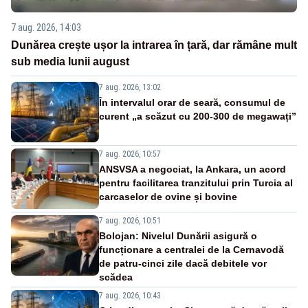
7 aug. 2026, 14:03
Dunărea crește ușor la intrarea în țară, dar rămâne mult
sub media lunii august
7 aug. 2026, 13:02
În intervalul orar de seară, consumul de
curent „a scăzut cu 200-300 de megawați”
7 aug. 2026, 10:57
ANSVSA a negociat, la Ankara, un acord
pentru facilitarea tranzitului prin Turcia al
carcaselor de ovine și bovine
7 aug. 2026, 10:51
Bolojan: Nivelul Dunării asigură o
funcționare a centralei de la Cernavodă
de patru-cinci zile dacă debitele vor
scădea
7 aug. 2026, 10:43