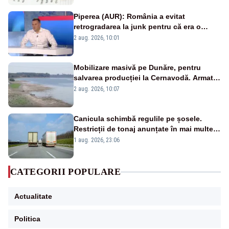
Piperea (AUR): România a evitat
retrogradarea la junk pentru că era o
catastrofă pentru bănci și fondurile de
2 aug. 2026, 10:01
pensii
Mobilizare masivă pe Dunăre, pentru
salvarea producției la Cernavodă. Armata
va detona o stâncă și va devia apa
2 aug. 2026, 10:07
fluviului - IMAGINI AERIENE
Canicula schimbă regulile pe șosele.
Restricții de tonaj anunțate în mai multe
județe
1 aug. 2026, 23:06
CATEGORII POPULARE
Actualitate
Politica