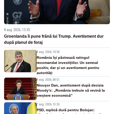
8 aug. 2026, 13:35
Groenlanda îi pune frână lui Trump. Avertisment dur
după planul de foraj
8 aug. 2026, 10:38
România își păstrează ratingul
recomandat investițiilor. Un semnal
pozitiv, dar și un avertisment pentru
autorități
8 aug. 2026, 08:51
Nicușor Dan, avertisment după decizia
Moody’s: „România trebuie să revină la
creștere economică”
7 aug. 2026, 15:26
PSD, replică dură pentru Bolojan: