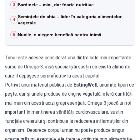
Sardinele – mici, dar foarte nutritive
3
Semințele de chia – lider în categoria alimentelor
4
vegetale
Nucile, o alegere benefică pentru inimă
5
Tonul este adesea considerat una dintre cele mai importante
surse de Omega-3, însă specialiștii susțin că există alimente
care îl depășesc semnificativ la acest capitol.
Potrivit unui material publicat de
EatingWel
l, anumite tipuri de
pește, dar și unele produse de origine vegetală, oferă cantități
mai mari din acești acizi grași esențiali. Omega-3 joacă un rol
important în menținerea sănătății cardiovasculare, susțin
funcțiile creierului și contribuie la reducerea inflamațiilor din
organism. Deoarece corpul uman nu poate produce singur
aceste grăsimi esențiale, ele trebuie obținute prin alimentație.