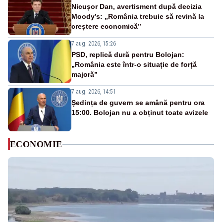
Nicușor Dan, avertisment după decizia
Moody’s: „România trebuie să revină la
creștere economică”
7 aug. 2026, 15:26
PSD, replică dură pentru Bolojan:
„România este într-o situație de forță
majoră”
7 aug. 2026, 14:51
Ședința de guvern se amână pentru ora
15:00. Bolojan nu a obținut toate avizele
ECONOMIE