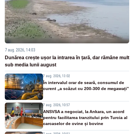
7 aug. 2026, 14:03
Dunărea crește ușor la intrarea în țară, dar rămâne mult
sub media lunii august
7 aug. 2026, 13:02
În intervalul orar de seară, consumul de
curent „a scăzut cu 200-300 de megawați”
7 aug. 2026, 10:57
ANSVSA a negociat, la Ankara, un acord
pentru facilitarea tranzitului prin Turcia al
carcaselor de ovine și bovine
7 aug. 2026, 10:51