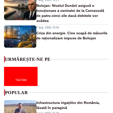
Bolojan: Nivelul Dunării asigură o
funcționare a centralei de la Cernavodă
de patru-cinci zile dacă debitele vor
scădea
7 aug. 2026, 10:43
Criza din energie. Cine scapă de măsurile
de raționalizare impuse de Bolojan
URMĂREȘTE-NE PE
YouTube
POPULAR
Infrastructura irigațiilor din România,
lăsată în paragină