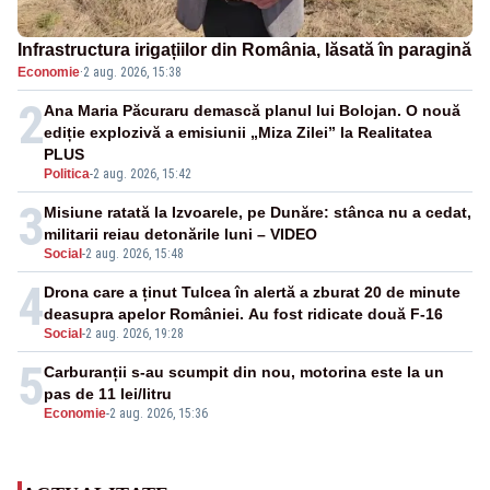
Infrastructura irigațiilor din România, lăsată în paragină
Economie
·
2 aug. 2026, 15:38
2
Ana Maria Păcuraru demască planul lui Bolojan. O nouă
ediție explozivă a emisiunii „Miza Zilei” la Realitatea
PLUS
Politica
-
2 aug. 2026, 15:42
3
Misiune ratată la Izvoarele, pe Dunăre: stânca nu a cedat,
militarii reiau detonările luni – VIDEO
Social
-
2 aug. 2026, 15:48
4
Drona care a ținut Tulcea în alertă a zburat 20 de minute
deasupra apelor României. Au fost ridicate două F-16
Social
-
2 aug. 2026, 19:28
5
Carburanții s-au scumpit din nou, motorina este la un
pas de 11 lei/litru
Economie
-
2 aug. 2026, 15:36