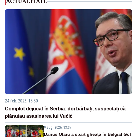
ACTUALITATE
24 feb. 2026, 15:50
Complot dejucat în Serbia: doi bărbați, suspectați că
plănuiau asasinarea lui Vučić
9 aug. 2026, 13:37
Darius Olaru a spart gheața în Belgia! Gol