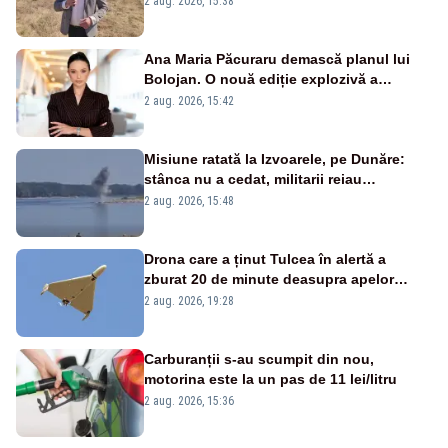
2 aug. 2026, 15:38
Ana Maria Păcuraru demască planul lui
Bolojan. O nouă ediție explozivă a
emisiunii „Miza Zilei” la Realitatea PLUS
2 aug. 2026, 15:42
Misiune ratată la Izvoarele, pe Dunăre:
stânca nu a cedat, militarii reiau
detonările luni – VIDEO
2 aug. 2026, 15:48
Drona care a ținut Tulcea în alertă a
zburat 20 de minute deasupra apelor
României. Au fost ridicate două F-16
2 aug. 2026, 19:28
Carburanții s-au scumpit din nou,
motorina este la un pas de 11 lei/litru
2 aug. 2026, 15:36