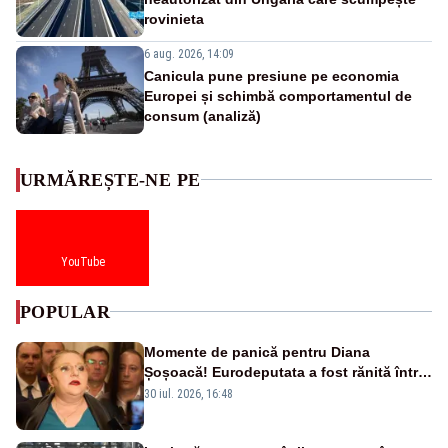
rovinieta
6 aug. 2026, 14:09
Canicula pune presiune pe economia
Europei și schimbă comportamentul de
consum (analiză)
URMĂREȘTE-NE PE
YouTube
POPULAR
Momente de panică pentru Diana
Șoșoacă! Eurodeputata a fost rănită într-
un accident rutier
30 iul. 2026, 16:48