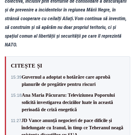
colectivă, inclusiv prin eforturile de consolidare a descurajării
și de prevenire a incidentelor în regiunea Mării Negre, în
strânsă cooperare cu ceilalți Aliați.Vom continua să investim,
să construim și să apărăm nu doar propriul teritoriu, ci și
spațiul comun al libertății și securității pe care îl reprezintă
NATO.
CITEȘTE ȘI
Guvernul a adoptat o hotărâre care aprobă
15:39
planurile de pregătire pentru riscuri
Ana Maria Păcuraru: Televiziunea Poporului
15:18
solicită investigarea deciziilor luate în această
perioadă de criză enegetică
JD Vance anunță negocieri de pace dificile și
11:27
îndelungate cu Iranul, în timp ce Teheranul neagă
existența discuțiilor cu SUA