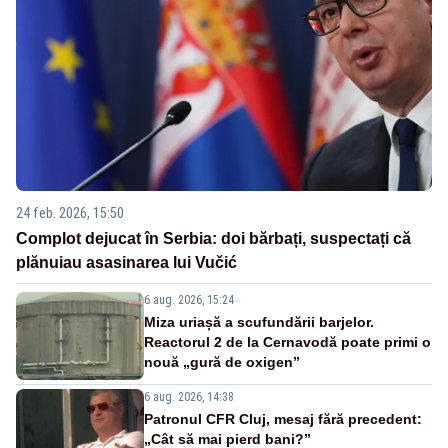
24 feb. 2026, 15:50
Complot dejucat în Serbia: doi bărbați, suspectați că
plănuiau asasinarea lui Vučić
6 aug. 2026, 15:24
Miza uriașă a scufundării barjelor.
Reactorul 2 de la Cernavodă poate primi o
nouă „gură de oxigen”
6 aug. 2026, 14:38
Patronul CFR Cluj, mesaj fără precedent:
„Cât să mai pierd bani?”