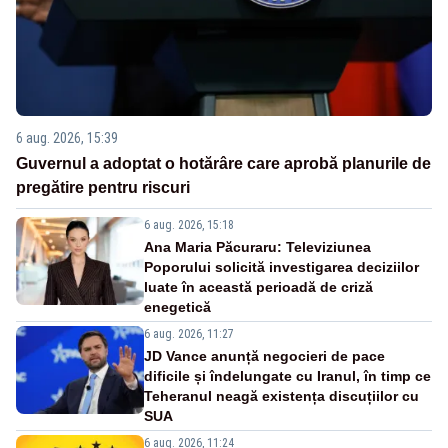
6 aug. 2026, 15:39
Guvernul a adoptat o hotărâre care aprobă planurile de
pregătire pentru riscuri
6 aug. 2026, 15:18
Ana Maria Păcuraru: Televiziunea
Poporului solicită investigarea deciziilor
luate în această perioadă de criză
enegetică
6 aug. 2026, 11:27
JD Vance anunță negocieri de pace
dificile și îndelungate cu Iranul, în timp ce
Teheranul neagă existența discuțiilor cu
SUA
6 aug. 2026, 11:24