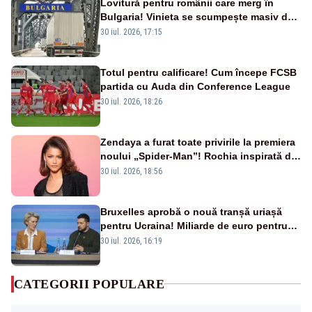
Lovitură pentru românii care merg în
Bulgaria! Vinieta se scumpește masiv de
la 1 august
30 iul. 2026, 17:15
Totul pentru calificare! Cum începe FCSB
partida cu Auda din Conference League
30 iul. 2026, 18:26
Zendaya a furat toate privirile la premiera
noului „Spider-Man”! Rochia inspirată de
pânza de păianjen a făcut senzație
30 iul. 2026, 18:56
Bruxelles aprobă o nouă tranșă uriașă
pentru Ucraina! Miliarde de euro pentru
armament și apărare
30 iul. 2026, 16:19
CATEGORII POPULARE