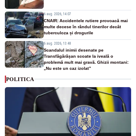
6 aug. 2026, 14:07
CNAIR: Accidentele rutiere provoacă mai
multe decese în rândul tinerilor decât
tuberculoza și drogurile
6 aug. 2026, 13:48
Scandalul inimii desenate pe
Transfăgărășan scoate la iveală o
problemă mult mai gravă. Ghizii montani:
„Nu este un caz izolat”
POLITICA