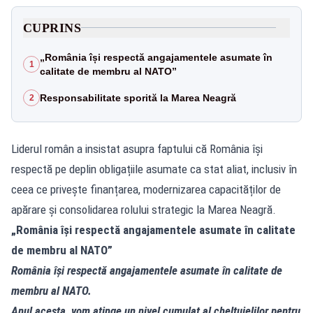
CUPRINS
„România își respectă angajamentele asumate în
1
calitate de membru al NATO”
Responsabilitate sporită la Marea Neagră
2
Liderul român a insistat asupra faptului că România își
respectă pe deplin obligațiile asumate ca stat aliat, inclusiv în
ceea ce privește finanțarea, modernizarea capacităților de
apărare și consolidarea rolului strategic la Marea Neagră.
„România își respectă angajamentele asumate în calitate
de membru al NATO”
România își respectă angajamentele asumate în calitate de
membru al NATO.
Anul acesta, vom atinge un nivel cumulat al cheltuielilor pentru