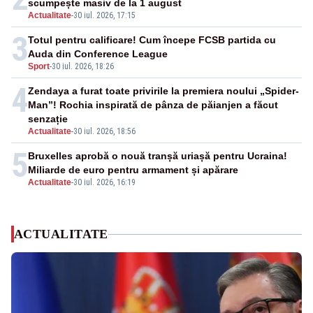
scumpește masiv de la 1 august
Actualitate
-
30 iul. 2026, 17:15
3
Totul pentru calificare! Cum începe FCSB partida cu
Auda din Conference League
Sport
-
30 iul. 2026, 18:26
4
Zendaya a furat toate privirile la premiera noului „Spider-
Man”! Rochia inspirată de pânza de păianjen a făcut
senzație
Actualitate
-
30 iul. 2026, 18:56
5
Bruxelles aprobă o nouă tranșă uriașă pentru Ucraina!
Miliarde de euro pentru armament și apărare
Actualitate
-
30 iul. 2026, 16:19
ACTUALITATE