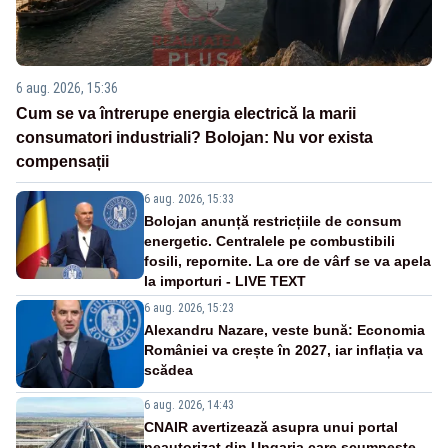
6 aug. 2026, 15:36
Cum se va întrerupe energia electrică la marii
consumatori industriali? Bolojan: Nu vor exista
compensații
6 aug. 2026, 15:33
Bolojan anunță restricțiile de consum
energetic. Centralele pe combustibili
fosili, repornite. La ore de vârf se va apela
la importuri - LIVE TEXT
6 aug. 2026, 15:23
Alexandru Nazare, veste bună: Economia
României va crește în 2027, iar inflația va
scădea
6 aug. 2026, 14:43
CNAIR avertizează asupra unui portal
neautorizat din Ungaria care scumpește