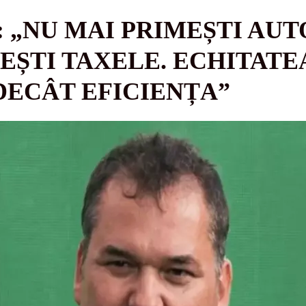
: „NU MAI PRIMEȘTI AUT
EȘTI TAXELE. ECHITATE
ECÂT EFICIENȚA”