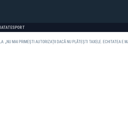
NATATE
SPORT
LA: „NU MAI PRIMEȘTI AUTORIZAȚII DACĂ NU PLĂTEȘTI TAXELE. ECHITATEA E M