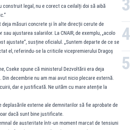
u construit legal, nu e corect ca ceilalți doi să aibă
c.”
 deja măsuri concrete și în alte direcții cerute de
r sau ajustarea salariilor. La CNAIR, de exemplu, „acolo
ost ajustate”, susține oficialul. „Suntem departe de ce se
tat el, referindu-se la criticile vicepremierului Dragoș
ne, Cseke spune că ministerul Dezvoltării era deja
. Din decembrie nu am mai avut nicio plecare externă.
irii, dar e justificată. Ne uităm cu mare atenție la
e deplasările externe ale demnitarilor să fie aprobate de
oar dacă sunt bine justificate.
emnal de austeritate într-un moment marcat de tensiuni