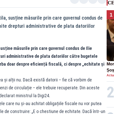
CE
1
tila, susține măsurile prin care guvernul condus de
ite drepturi administrative de plata datoriilor
susține măsurile prin care guvernul condus de Ilie
ri administrative de plata datoriilor către bugetele
orba doar despre eficiență fiscală, ci despre „echitate și
Mom
Șoș
Actua
într
 și alții nu. Dacă există datorii – fie că vorbim de
enzi de circulație – ele trebuie recuperate. Din aceste
eclarat ministrul la Digi24.
e care nu și-au achitat obligațiile fiscale nu vor putea
e de construire: „E o chestiune de echitate. Dacă într-un