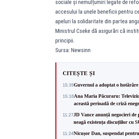
sociale și nemulțumiri legate de refo
accesului la unele beneficii pentru cei
apeluri la solidaritate din partea anga
Ministrul Cseke dă asigurări că instit
principii.
Sursa: Newsinn
CITEȘTE ȘI
Guvernul a adoptat o hotărâre 
15:39
Ana Maria Păcuraru: Televiziune
15:18
această perioadă de criză enege
JD Vance anunță negocieri de pa
11:27
neagă existența discuțiilor cu 
Nicușor Dan, suspendat pentru
11:24