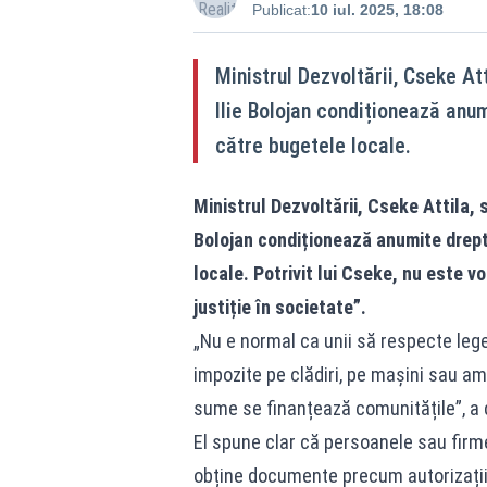
Publicat:
10 iul. 2025, 18:08
Ministrul Dezvoltării, Cseke At
Ilie Bolojan condiționează anum
către bugetele locale.
Ministrul Dezvoltării, Cseke Attila, 
Bolojan condiționează anumite dreptu
locale. Potrivit lui Cseke, nu este v
justiție în societate”.
„Nu e normal ca unii să respecte legea
impozite pe clădiri, pe mașini sau am
sume se finanțează comunitățile”, a d
El spune clar că persoanele sau firmel
obține documente precum autorizațiil