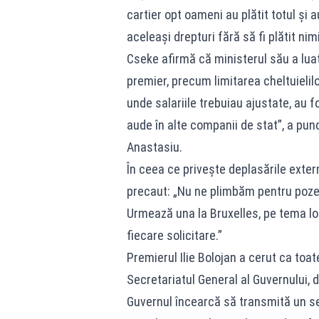
cartier opt oameni au plătit totul și a
aceleași drepturi fără să fi plătit nimi
Cseke afirmă că ministerul său a luat
premier, precum limitarea cheltuielilo
unde salariile trebuiau ajustate, au f
aude în alte companii de stat”, a punc
Anastasiu.
În ceea ce privește deplasările exter
precaut: „Nu ne plimbăm pentru poze
Urmează una la Bruxelles, pe tema locu
fiecare solicitare.”
Premierul Ilie Bolojan a cerut ca toat
Secretariatul General al Guvernului, d
Guvernul încearcă să transmită un s