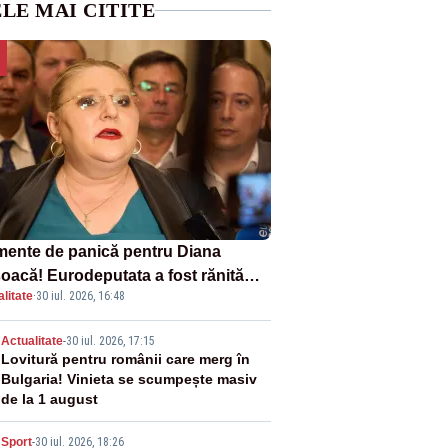
LE MAI CITITE
ente de panică pentru Diana
oacă! Eurodeputata a fost rănită
litate
·
30 iul. 2026, 16:48
-un accident rutier
2
Actualitate
-
30 iul. 2026, 17:15
Lovitură pentru românii care merg în
Bulgaria! Vinieta se scumpește masiv
de la 1 august
Sport
-
30 iul. 2026, 18:26