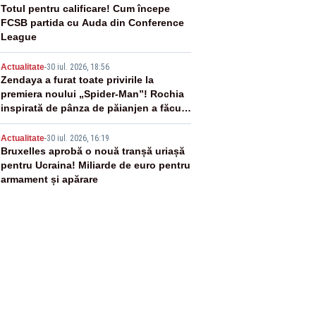
3
Totul pentru calificare! Cum începe
FCSB partida cu Auda din Conference
League
4
Actualitate
-
30 iul. 2026, 18:56
Zendaya a furat toate privirile la
premiera noului „Spider-Man”! Rochia
inspirată de pânza de păianjen a făcut
senzație
5
Actualitate
-
30 iul. 2026, 16:19
Bruxelles aprobă o nouă tranșă uriașă
pentru Ucraina! Miliarde de euro pentru
armament și apărare