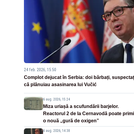
24 feb. 2026, 15:50
Complot dejucat în Serbia: doi bărbați, suspectaț
că plănuiau asasinarea lui Vučić
6 aug. 2026, 15:24
Miza uriașă a scufundării barjelor.
Reactorul 2 de la Cernavodă poate primi
o nouă „gură de oxigen”
6 aug. 2026, 14:38