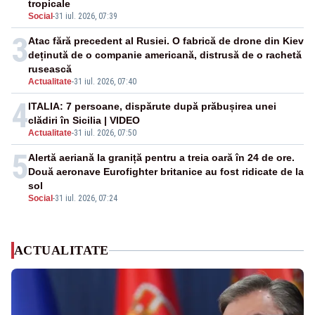
tropicale
Social
-
31 iul. 2026, 07:39
3
Atac fără precedent al Rusiei. O fabrică de drone din Kiev
deținută de o companie americană, distrusă de o rachetă
rusească
Actualitate
-
31 iul. 2026, 07:40
4
ITALIA: 7 persoane, dispărute după prăbușirea unei
clădiri în Sicilia | VIDEO
Actualitate
-
31 iul. 2026, 07:50
5
Alertă aeriană la graniță pentru a treia oară în 24 de ore.
Două aeronave Eurofighter britanice au fost ridicate de la
sol
Social
-
31 iul. 2026, 07:24
ACTUALITATE