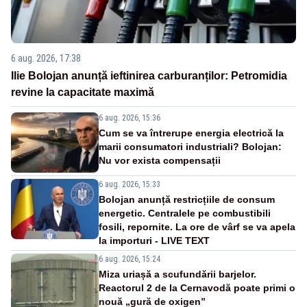
6 aug. 2026, 17:38
Ilie Bolojan anunță ieftinirea carburanților: Petromidia
revine la capacitate maximă
6 aug. 2026, 15:36
Cum se va întrerupe energia electrică la
marii consumatori industriali? Bolojan:
Nu vor exista compensații
6 aug. 2026, 15:33
Bolojan anunță restricțiile de consum
energetic. Centralele pe combustibili
fosili, repornite. La ore de vârf se va apela
la importuri - LIVE TEXT
6 aug. 2026, 15:24
Miza uriașă a scufundării barjelor.
Reactorul 2 de la Cernavodă poate primi o
nouă „gură de oxigen”