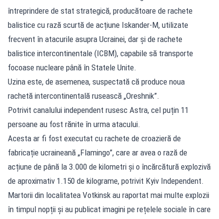
întreprindere de stat strategică, producătoare de rachete
balistice cu rază scurtă de acțiune Iskander-M, utilizate
frecvent în atacurile asupra Ucrainei, dar și de rachete
balistice intercontinentale (ICBM), capabile să transporte
focoase nucleare până în Statele Unite.
Uzina este, de asemenea, suspectată că produce noua
rachetă intercontinentală rusească „Oreshnik”.
Potrivit canalului independent rusesc Astra, cel puțin 11
persoane au fost rănite în urma atacului.
Acesta ar fi fost executat cu rachete de croazieră de
fabricație ucraineană „Flamingo”, care ar avea o rază de
acțiune de până la 3.000 de kilometri și o încărcătură explozivă
de aproximativ 1.150 de kilograme, potrivit
Kyiv Independent
.
Martorii din localitatea Votkinsk au raportat mai multe explozii
în timpul nopții și au publicat imagini pe rețelele sociale în care