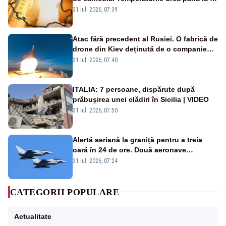
de grade, iar nopțile devin tropicale
31 iul. 2026, 07:39
Atac fără precedent al Rusiei. O fabrică de
drone din Kiev deținută de o companie
americană, distrusă de o rachetă
31 iul. 2026, 07:40
rusească
ITALIA: 7 persoane, dispărute după
prăbușirea unei clădiri în Sicilia | VIDEO
31 iul. 2026, 07:50
Alertă aeriană la graniță pentru a treia
oară în 24 de ore. Două aeronave
Eurofighter britanice au fost ridicate de la
31 iul. 2026, 07:24
sol
CATEGORII POPULARE
Actualitate