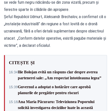
se vede fum negru ridicându-se din zona vizată, precum și
ferestre sparte în clădirile din apropiere.
Șeful Republicii Udmurt, Aleksandr Brechalov, a confirmat că o
„instalație industrială” din regiune a fost lovită de o dronă
ucraineană, fără a oferi detalii suplimentare despre obiectivul
atacat. „Conform datelor operative, există pagube materiale și
victime”, a declarat oficialul.
CITEȘTE ȘI
Ilie Bolojan evită un răspuns clar despre averea
16:34
partenerei sale: „Am respectat întotdeauna legea”
Guvernul a adoptat o hotărâre care aprobă
15:39
planurile de pregătire pentru riscuri
Ana Maria Păcuraru: Televiziunea Poporului
15:18
solicită investigarea deciziilor luate în această