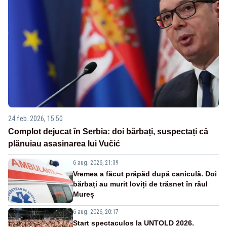
24 feb. 2026, 15:50
Complot dejucat în Serbia: doi bărbați, suspectați că
plănuiau asasinarea lui Vučić
6 aug. 2026, 21:39
Vremea a făcut prăpăd după caniculă. Doi
bărbați au murit loviți de trăsnet în râul
Mureș
6 aug. 2026, 20:17
Start spectaculos la UNTOLD 2026.