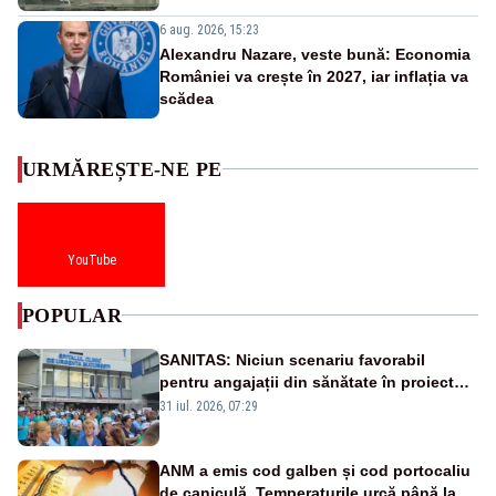
6 aug. 2026, 15:23
Alexandru Nazare, veste bună: Economia
României va crește în 2027, iar inflația va
scădea
URMĂREȘTE-NE PE
YouTube
POPULAR
SANITAS: Niciun scenariu favorabil
pentru angajații din sănătate în proiectul
Legii salarizării
31 iul. 2026, 07:29
ANM a emis cod galben și cod portocaliu
de caniculă. Temperaturile urcă până la 38