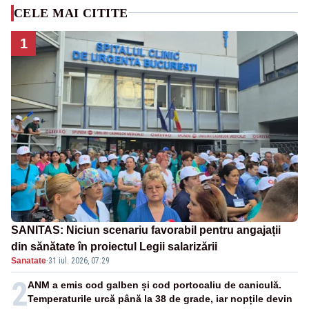
CELE MAI CITITE
1
SANITAS: Niciun scenariu favorabil pentru angajații
din sănătate în proiectul Legii salarizării
Sanatate
·
31 iul. 2026, 07:29
2
ANM a emis cod galben și cod portocaliu de caniculă.
Temperaturile urcă până la 38 de grade, iar nopțile devin