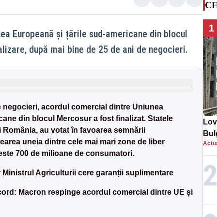
CE
1
ea Europeană și țările sud-americane din blocul
lizare, după mai bine de 25 de ani de negocieri.
 negocieri, acordul comercial dintre Uniunea
ane din blocul Mercosur a fost finalizat. Statele
Lov
i România, au votat în favoarea semnării
Bul
earea uneia dintre cele mai mari zone de liber
Actua
de 
este 700 de milioane de consumatori.
Ministrul Agriculturii cere garanții suplimentare
cord: Macron respinge acordul comercial dintre UE și