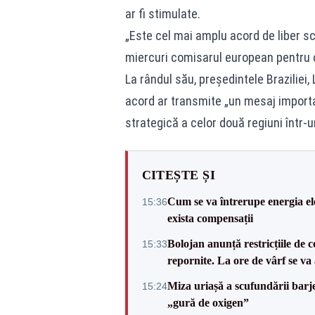
ar fi stimulate.
„Este cel mai amplu acord de liber s
miercuri comisarul european pentru c
La rândul său, președintele Braziliei,
acord ar transmite „un mesaj importan
strategică a celor două regiuni într-
CITEȘTE ȘI
Cum se va întrerupe energia el
15:36
exista compensații
Bolojan anunță restricțiile de c
15:33
repornite. La ore de vârf se v
Miza uriașă a scufundării barj
15:24
„gură de oxigen”