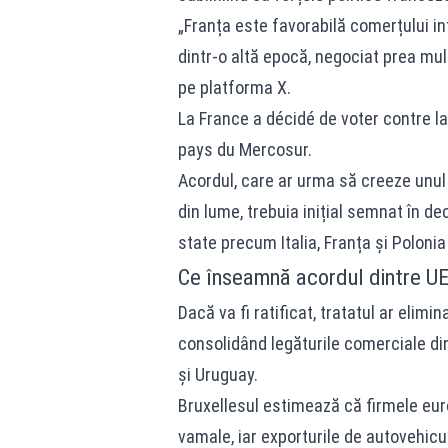
„Franța este favorabilă comerțului i
dintr-o altă epocă, negociat prea mu
pe platforma X.
La France a décidé de voter contre la
pays du Mercosur.
Acordul, care ar urma să creeze unul
din lume, trebuia inițial semnat în dec
state precum Italia, Franța și Polon
Ce înseamnă acordul dintre UE
Dacă va fi ratificat, tratatul ar elim
consolidând legăturile comerciale din
și Uruguay.
Bruxellesul estimează că firmele eur
vamale, iar exporturile de autovehicul