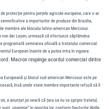
de protecție pentru piețele agricole europene, care s-ar
 semnificative a importurilor de produse din Brazilia,
ile membre ale blocului latino-american Mercosur.
la von der Leyen, urmează să efectueze săptămâna
ste programată semnarea oficială a tratatului comercial.
entul European înainte de a putea intra în vigoare.
cord: Macron respinge acordul comercial dintre
nea Europeană și blocul sud-american Mercosur este pe
ecesară, însă unele state membre importante refuză să îl
, a anunțat joi seară că țara sa nu va sprijini tratatul,
ze sunt „unanime” în opoziția lor, conform Deutsche Welle.