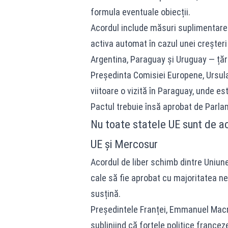
formula eventuale obiecții.
Acordul include măsuri suplimentare 
activa automat în cazul unei creșteri
Argentina, Paraguay și Uruguay — țăr
Președinta Comisiei Europene, Ursu
viitoare o vizită în Paraguay, unde e
Pactul trebuie însă aprobat de Parlam
Nu toate statele UE sunt de a
UE și Mercosur
Acordul de liber schimb dintre Uniu
cale să fie aprobat cu majoritatea n
susțină.
Președintele Franței, Emmanuel Macron
subliniind că forțele politice france