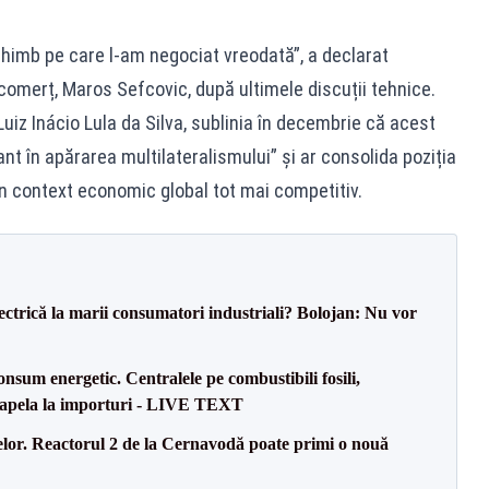
chimb pe care l-am negociat vreodată”, a declarat
omerț, Maros Sefcovic, după ultimele discuții tehnice.
 Luiz Inácio Lula da Silva, sublinia în decembrie că acest
t în apărarea multilateralismului” și ar consolida poziția
un context economic global tot mai competitiv.
ectrică la marii consumatori industriali? Bolojan: Nu vor
onsum energetic. Centralele pe combustibili fosili,
a apela la importuri - LIVE TEXT
elor. Reactorul 2 de la Cernavodă poate primi o nouă