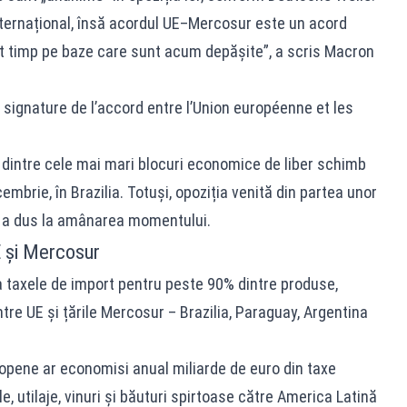
nternațional, însă acordul UE–Mercosur este un acord
lt timp pe baze care sunt acum depășite”, a scris Macron
 signature de l’accord entre l’Union européenne et les
 dintre cele mai mari blocuri economice de liber schimb
embrie, în Brazilia. Totuși, opoziția venită din partea unor
ia a dus la amânarea momentului.
 și Mercosur
ina taxele de import pentru peste 90% dintre produse,
tre UE și țările Mercosur – Brazilia, Paraguay, Argentina
opene ar economisi anual miliarde de euro din taxe
e, utilaje, vinuri și băuturi spirtoase către America Latină