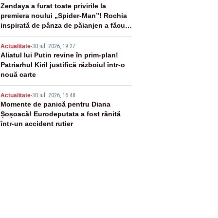
3
Zendaya a furat toate privirile la
premiera noului „Spider-Man”! Rochia
inspirată de pânza de păianjen a făcut
senzație
4
Actualitate
-
30 iul. 2026, 19:27
Aliatul lui Putin revine în prim-plan!
Patriarhul Kiril justifică războiul într-o
nouă carte
5
Actualitate
-
30 iul. 2026, 16:48
Momente de panică pentru Diana
Șoșoacă! Eurodeputata a fost rănită
într-un accident rutier