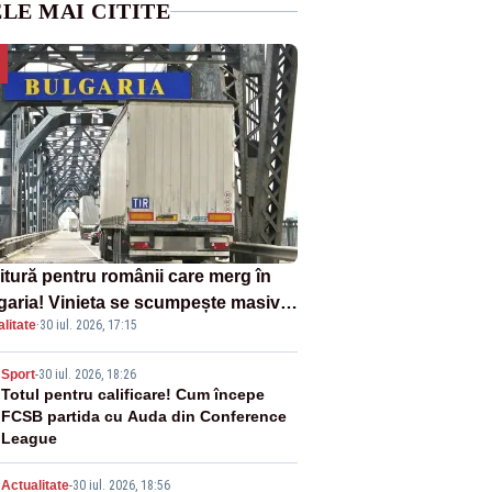
LE MAI CITITE
itură pentru românii care merg în
garia! Vinieta se scumpește masiv
litate
·
30 iul. 2026, 17:15
la 1 august
2
Sport
-
30 iul. 2026, 18:26
Totul pentru calificare! Cum începe
FCSB partida cu Auda din Conference
League
Actualitate
-
30 iul. 2026, 18:56