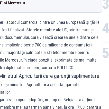
E și Mercosur
ri, acordul comercial dintre Uniunea Europeană și țările
ost finalizat. Statele membre ale UE, printre care și
ii documentului, care vizează crearea uneia dintre cele
me, implicând peste 700 de milioane de consumatori.
inul majorității calificate a statelor membre pentru
le Mercosur, în ciuda opoziției exprimate de mai multe
tru diplomați europeni, conform POLITICO.
inistrul Agriculturii cere garanții suplimentare
eși ministrul Agriculturii a solicitat garanții
rilor.
garia s-au opus adoptării, în timp ce Belgia s-a abținut.
e membre mai au termen până vineri, la ora 17:00, pentru a