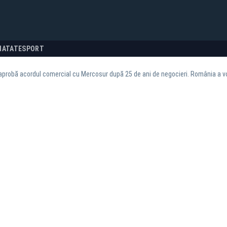
NATATE
SPORT
 aprobă acordul comercial cu Mercosur după 25 de ani de negocieri. România a vo