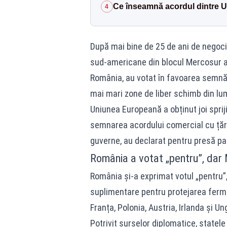
Ce înseamnă acordul dintre U
4
După mai bine de 25 de ani de negocie
sud-americane din blocul Mercosur a f
România, au votat în favoarea semnăr
mai mari zone de liber schimb din lu
Uniunea Europeană a obținut joi sprij
semnarea acordului comercial cu țări
guverne, au declarat pentru presă pa
România a votat „pentru”, dar M
România și-a exprimat votul „pentru”, d
suplimentare pentru protejarea fermie
Franța, Polonia, Austria, Irlanda și Un
Potrivit surselor diplomatice, statel