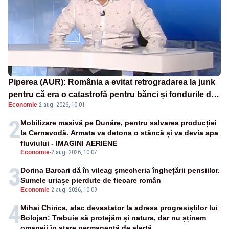
Piperea (AUR): România a evitat retrogradarea la junk
pentru că era o catastrofă pentru bănci și fondurile de
Economie
·
2 aug. 2026, 10:01
pensii
2
Mobilizare masivă pe Dunăre, pentru salvarea producției
la Cernavodă. Armata va detona o stâncă și va devia apa
fluviului - IMAGINI AERIENE
Economie
-
2 aug. 2026, 10:07
3
Dorina Barcari dă în vileag șmecheria înghețării pensiilor.
Sumele uriașe pierdute de fiecare român
Economie
-
2 aug. 2026, 10:09
4
Mihai Chirica, atac devastator la adresa progresiștilor lui
Bolojan: Trebuie să protejăm și natura, dar nu șținem
omaneii în stare permanentă de alertă