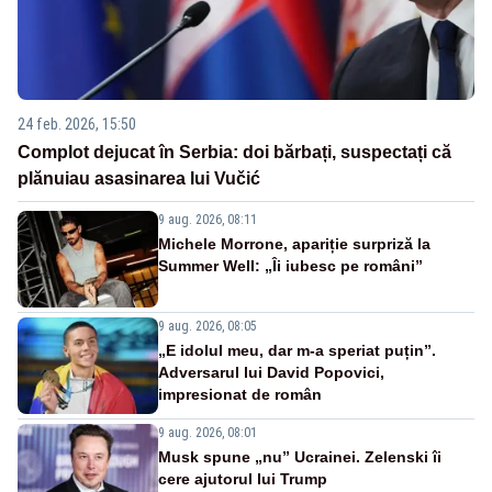
24 feb. 2026, 15:50
Complot dejucat în Serbia: doi bărbați, suspectați că
plănuiau asasinarea lui Vučić
9 aug. 2026, 08:11
Michele Morrone, apariție surpriză la
Summer Well: „Îi iubesc pe români”
9 aug. 2026, 08:05
„E idolul meu, dar m-a speriat puțin”.
Adversarul lui David Popovici,
impresionat de român
9 aug. 2026, 08:01
Musk spune „nu” Ucrainei. Zelenski îi
cere ajutorul lui Trump