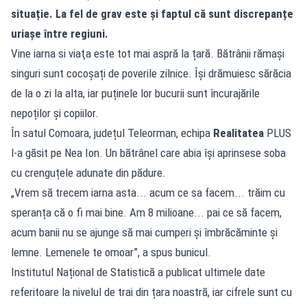
situație. La fel de grav este și faptul că sunt discrepanțe
uriașe între regiuni.
Vine iarna si viaţa este tot mai aspră la țară. Bătrânii rămaşi
singuri sunt cocoșați de poverile zilnice. Îşi drămuiesc sărăcia
de la o zi la alta, iar puținele lor bucurii sunt încurajările
nepoților și copiilor.
În satul Comoara, județul Teleorman, echipa
Realitatea
PLUS
l-a găsit pe Nea Ion. Un bătrânel care abia își aprinsese soba
cu crenguțele adunate din pădure.
„Vrem să trecem iarna asta... acum ce sa facem... trăim cu
speranța că o fi mai bine. Am 8 milioane... pai ce să facem,
acum banii nu se ajunge să mai cumperi și îmbrăcăminte și
lemne. Lemenele te omoar”, a spus bunicul.
Institutul Național de Statistică a publicat ultimele date
referitoare la nivelul de trai din țara noastră, iar cifrele sunt cu