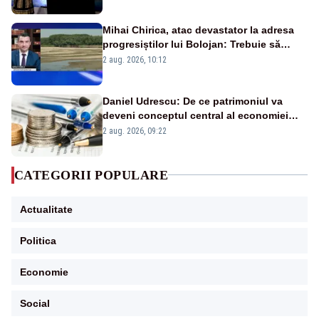
Mihai Chirica, atac devastator la adresa
progresiștilor lui Bolojan: Trebuie să
protejăm și natura, dar nu șținem omaneii
2 aug. 2026, 10:12
în stare permanentă de alertă
Daniel Udrescu: De ce patrimoniul va
deveni conceptul central al economiei
viitoare?
2 aug. 2026, 09:22
CATEGORII POPULARE
Actualitate
Politica
Economie
Social