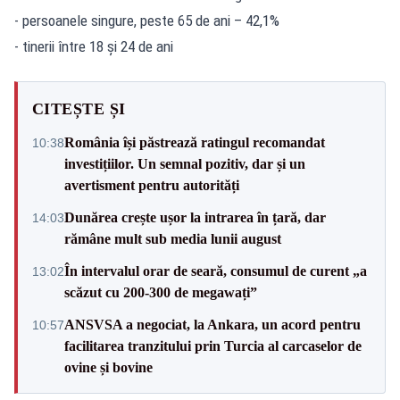
- persoanele singure, peste 65 de ani – 42,1%
- tinerii între 18 și 24 de ani
CITEȘTE ȘI
România își păstrează ratingul recomandat
10:38
investițiilor. Un semnal pozitiv, dar și un
avertisment pentru autorități
Dunărea crește ușor la intrarea în țară, dar
14:03
rămâne mult sub media lunii august
În intervalul orar de seară, consumul de curent „a
13:02
scăzut cu 200-300 de megawați”
ANSVSA a negociat, la Ankara, un acord pentru
10:57
facilitarea tranzitului prin Turcia al carcaselor de
ovine și bovine