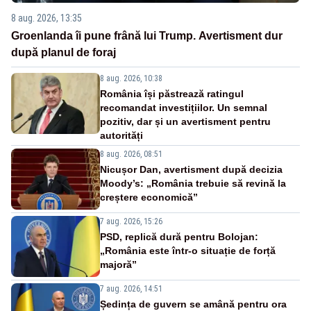
8 aug. 2026, 13:35
Groenlanda îi pune frână lui Trump. Avertisment dur
după planul de foraj
8 aug. 2026, 10:38
România își păstrează ratingul
recomandat investițiilor. Un semnal
pozitiv, dar și un avertisment pentru
autorități
8 aug. 2026, 08:51
Nicușor Dan, avertisment după decizia
Moody’s: „România trebuie să revină la
creștere economică”
7 aug. 2026, 15:26
PSD, replică dură pentru Bolojan:
„România este într-o situație de forță
majoră”
7 aug. 2026, 14:51
Ședința de guvern se amână pentru ora