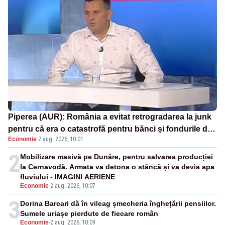
Piperea (AUR): România a evitat retrogradarea la junk
pentru că era o catastrofă pentru bănci și fondurile de
Economie
·
2 aug. 2026, 10:01
pensii
2
Mobilizare masivă pe Dunăre, pentru salvarea producției
la Cernavodă. Armata va detona o stâncă și va devia apa
fluviului - IMAGINI AERIENE
Economie
-
2 aug. 2026, 10:07
3
Dorina Barcari dă în vileag șmecheria înghețării pensiilor.
Sumele uriașe pierdute de fiecare român
Economie
-
2 aug. 2026, 10:09