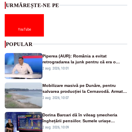
URMĂREȘTE-NE PE
YouTube
POPULAR
Piperea (AUR): România a evitat
retrogradarea la junk pentru că era o
catastrofă pentru bănci și fondurile de
2 aug. 2026, 10:01
pensii
Mobilizare masivă pe Dunăre, pentru
salvarea producției la Cernavodă. Armata
va detona o stâncă și va devia apa
2 aug. 2026, 10:07
fluviului - IMAGINI AERIENE
Dorina Barcari dă în vileag șmecheria
înghețării pensiilor. Sumele uriașe
pierdute de fiecare român
2 aug. 2026, 10:09