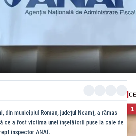
CE
1
ni, din municipiul Roman, județul Neamț, a rămas
 ce a fost victima unei înșelătorii puse la cale de
drept inspector ANAF.