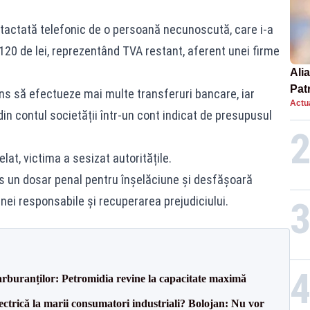
contactată telefonic de o persoană necunoscută, care i-a
20 de lei, reprezentând TVA restant, aferent unei firme
Alia
Patr
ins să efectueze mai multe transferuri bancare, iar
Actua
nou
 din contul societății într-un cont indicat de presupusul
at, victima a sesizat autoritățile.
is un dosar penal pentru înșelăciune și desfășoară
nei responsabile și recuperarea prejudiciului.
carburanților: Petromidia revine la capacitate maximă
ectrică la marii consumatori industriali? Bolojan: Nu vor