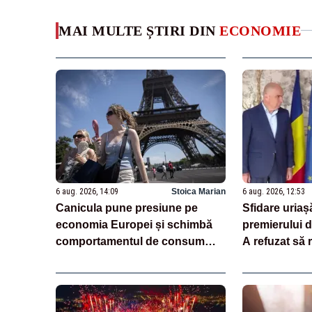
MAI MULTE ȘTIRI DIN
ECONOMIE
6 aug. 2026, 14:09
Stoica Marian
6 aug. 2026, 12:53
Canicula pune presiune pe
Sfidare uriaș
economia Europei și schimbă
premierului d
comportamentul de consum
A refuzat să
(analiză)
centralele p