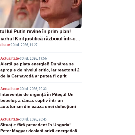
tul lui Putin revine în prim-plan!
iarhul Kiril justifică războiul într-o
litate
·
30 iul. 2026, 19:27
ă carte
2
Actualitate
-
30 iul. 2026, 19:56
Alertă pe piața energiei! Dunărea se
apropie de nivelul critic, iar reactorul 2
de la Cernavodă ar putea fi oprit
3
Actualitate
-
30 iul. 2026, 20:33
Intervenție de urgență în Pitești! Un
bebeluș a rămas captiv într-un
autoturism din cauza unei defecțiuni
4
Actualitate
-
30 iul. 2026, 20:45
Situație fără precedent în Ungaria!
Peter Magyar declară criză energetică