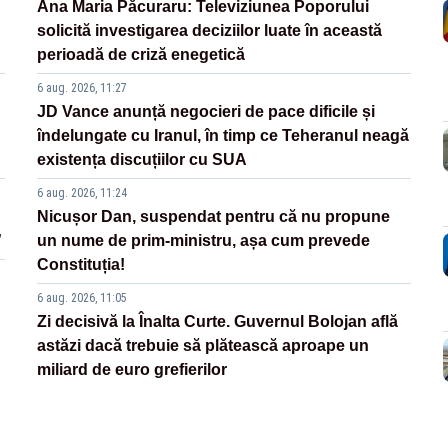
Ana Maria Păcuraru: Televiziunea Poporului
solicită investigarea deciziilor luate în această
perioadă de criză enegetică
6 aug. 2026, 11:27
JD Vance anunță negocieri de pace dificile și
îndelungate cu Iranul, în timp ce Teheranul neagă
existența discuțiilor cu SUA
6 aug. 2026, 11:24
Nicușor Dan, suspendat pentru că nu propune
”
un nume de prim-ministru, așa cum prevede
Constituția!
6 aug. 2026, 11:05
Zi decisivă la Înalta Curte. Guvernul Bolojan află
astăzi dacă trebuie să plătească aproape un
miliard de euro grefierilor