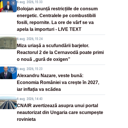
6 aug. 2026, 15:33
Bolojan anunță restricțiile de consum
energetic. Centralele pe combustibili
fosili, repornite. La ore de vârf se va
apela la importuri - LIVE TEXT
6 aug. 2026, 15:24
Miza uriașă a scufundării barjelor.
Reactorul 2 de la Cernavodă poate primi
o nouă „gură de oxigen”
6 aug. 2026, 15:23
Alexandru Nazare, veste bună:
Economia României va crește în 2027,
iar inflația va scădea
6 aug. 2026, 14:43
CNAIR avertizează asupra unui portal
neautorizat din Ungaria care scumpește
rovinieta