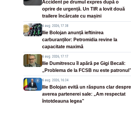
Accident pe drumul expres după o
oprire de urgență. Un TIR a lovit două
trailere încărcate cu mașini
6 aug. 2026, 17:38
Ilie Bolojan anunță ieftinirea
carburanților: Petromidia revine la
capacitate maximă
6 aug. 2026, 17:17
Ilie Dumitrescu îl apără pe Gigi Becali:
„Problema de la FCSB nu este patronul
6 aug. 2026, 16:34
Ilie Bolojan evită un răspuns clar despre
averea partenerei sale: „Am respectat
întotdeauna legea”