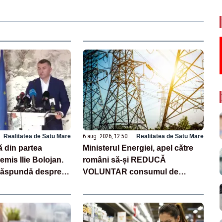
Realitatea de Satu Mare
6 aug. 2026, 12:50
Realitatea de Satu Mare
ă din partea
Ministerul Energiei, apel către
emis Ilie Bolojan.
români să-și REDUCĂ
 răspundă despre
VOLUNTAR consumul de
e cărbune
energie. Măsură fără precedent
în ultimele decenii