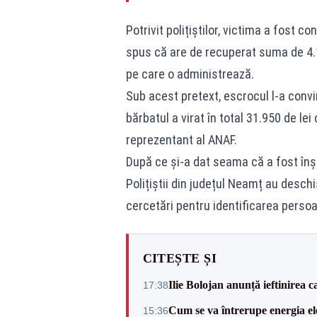
Potrivit polițiștilor, victima a fost 
spus că are de recuperat suma de 4.1
pe care o administrează.
Sub acest pretext, escrocul l-a conv
bărbatul a virat în total 31.950 de lei
reprezentant al ANAF.
După ce și-a dat seama că a fost înșel
Polițiștii din județul Neamț au desch
cercetări pentru identificarea persoa
CITEȘTE ȘI
Ilie Bolojan anunță ieftinirea 
17:38
Cum se va întrerupe energia el
15:36