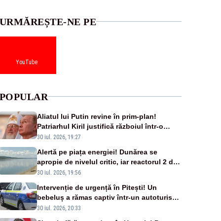
URMĂREȘTE-NE PE
YouTube
POPULAR
Aliatul lui Putin revine în prim-plan!
Patriarhul Kiril justifică războiul într-o
nouă carte
30 iul. 2026, 19:27
Alertă pe piața energiei! Dunărea se
apropie de nivelul critic, iar reactorul 2 de
la Cernavodă ar putea fi oprit
30 iul. 2026, 19:56
Intervenție de urgență în Pitești! Un
bebeluș a rămas captiv într-un autoturism
din cauza unei defecțiuni
30 iul. 2026, 20:33