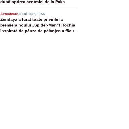
după oprirea centralei de la Paks
5
Actualitate
-
30 iul. 2026, 18:56
Zendaya a furat toate privirile la
premiera noului „Spider-Man”! Rochia
inspirată de pânza de păianjen a făcut
senzație