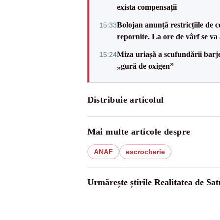
exista compensații
Bolojan anunță restricțiile de c
15:33
repornite. La ore de vârf se v
Miza uriașă a scufundării barj
15:24
„gură de oxigen”
Distribuie articolul
Mai multe articole despre
ANAF
escrocherie
Urmărește știrile Realitatea de Sa