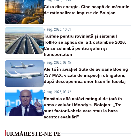
Criza din energie. Cine scapă de măsurile
de raționalizare impuse de Bolojan
7 aug. 2026, 10:01
Tarifele pentru rovinietă și sistemul
TollRo se aplică de la 1 octombrie 2026.
Ce se schimbă pentru șoferi și
transportatori
7 aug. 2026, 09:45
Alertă în aviație! Sute de avioane Boeing
737 MAX, vizate de inspecții obligatorii,
după descoperirea unor fisuri în fuselaj
7 aug. 2026, 08:42
România află astăzi ratingul de țară în
urma evaluării Moody’s. Bolojan: „Trei
sunt factorii-cheie care stau la baza
acestor evaluări”
URMĂREȘTE-NE PE