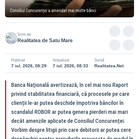
Consiliul Concurenței a amendat mai multe bănci
Scris de
Realitatea de Satu Mare
Publicat
Actualizat
Sursă
7 iul. 2026, 08:29
7 iul. 2026, 08:33
Realitatea.Net
Banca Națională avertizează, în cel mai nou Raport
privind stabilitatea financiară, că procesele pe care
clienții le-ar putea deschide împotriva băncilor în
scandalul ROBOR ar putea genera pierderi mai mari
decât amenzile aplicate de Consiliul Concurenței.
Vorbim despre litigii prin care debitorii ar putea cere
despăgubiri pentru prejudiciile provocate de modul în