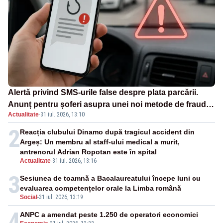
Alertă privind SMS-urile false despre plata parcării.
Anunț pentru șoferi asupra unei noi metode de fraudă
Actualitate
·
31 iul. 2026, 13:10
online
2
Reacția clubului Dinamo după tragicul accident din
Argeș: Un membru al staff-ului medical a murit,
antrenorul Adrian Ropotan este în spital
Actualitate
-
31 iul. 2026, 13:16
3
Sesiunea de toamnă a Bacalaureatului începe luni cu
evaluarea competențelor orale la Limba română
Social
-
31 iul. 2026, 13:19
4
ANPC a amendat peste 1.250 de operatori economici