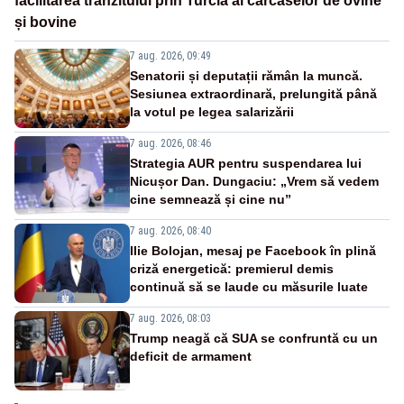
facilitarea tranzitului prin Turcia al carcaselor de ovine
și bovine
7 aug. 2026, 09:49
Senatorii și deputații rămân la muncă.
Sesiunea extraordinară, prelungită până
la votul pe legea salarizării
7 aug. 2026, 08:46
Strategia AUR pentru suspendarea lui
Nicușor Dan. Dungaciu: „Vrem să vedem
cine semnează și cine nu”
7 aug. 2026, 08:40
Ilie Bolojan, mesaj pe Facebook în plină
criză energetică: premierul demis
continuă să se laude cu măsurile luate
7 aug. 2026, 08:03
Trump neagă că SUA se confruntă cu un
deficit de armament