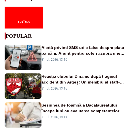
YouTube
POPULAR
Alertă privind SMS-urile false despre plata
parcării. Anunț pentru șoferi asupra unei
noi metode de fraudă online
31 iul. 2026, 13:10
Reacția clubului Dinamo după tragicul
accident din Argeș: Un membru al staff-
ului medical a murit, antrenorul Adrian
31 iul. 2026, 13:16
Ropotan este în spital
Sesiunea de toamnă a Bacalaureatului
începe luni cu evaluarea competențelor
orale la Limba română
31 iul. 2026, 13:19