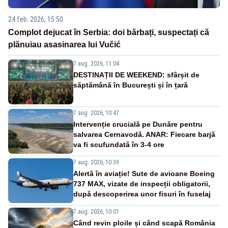
24 feb. 2026, 15:50
Complot dejucat în Serbia: doi bărbați, suspectați că
plănuiau asasinarea lui Vučić
7 aug. 2026, 11:04
DESTINAȚII DE WEEKEND: sfârșit de
săptămână în București și în țară
7 aug. 2026, 10:47
Intervenție crucială pe Dunăre pentru
salvarea Cernavodă. ANAR: Fiecare barjă
va fi scufundată în 3-4 ore
7 aug. 2026, 10:39
Alertă în aviație! Sute de avioane Boeing
737 MAX, vizate de inspecții obligatorii,
după descoperirea unor fisuri în fuselaj
7 aug. 2026, 10:01
Când revin ploile și când scapă România