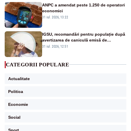
ANPC a amendat peste 1.250 de operatori
economici
31 iul. 2026, 13:22
IGSU, recomandări pentru populație după
avertizarea de caniculă emisă de
meteorologi
31 iul. 2026, 12:51
CATEGORII POPULARE
Actualitate
Politica
Economie
Social
Sport