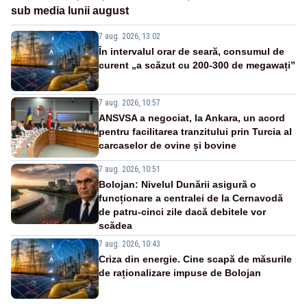
sub media lunii august
7 aug. 2026, 13:02
În intervalul orar de seară, consumul de
curent „a scăzut cu 200-300 de megawați”
7 aug. 2026, 10:57
ANSVSA a negociat, la Ankara, un acord
pentru facilitarea tranzitului prin Turcia al
carcaselor de ovine și bovine
7 aug. 2026, 10:51
Bolojan: Nivelul Dunării asigură o
funcționare a centralei de la Cernavodă
de patru-cinci zile dacă debitele vor
scădea
7 aug. 2026, 10:43
Criza din energie. Cine scapă de măsurile
de raționalizare impuse de Bolojan