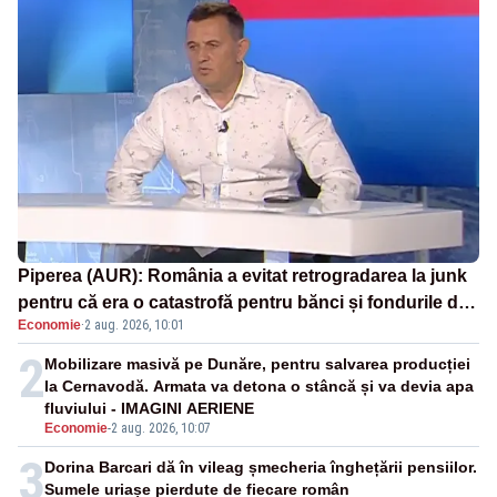
Piperea (AUR): România a evitat retrogradarea la junk
pentru că era o catastrofă pentru bănci și fondurile de
Economie
·
2 aug. 2026, 10:01
pensii
2
Mobilizare masivă pe Dunăre, pentru salvarea producției
la Cernavodă. Armata va detona o stâncă și va devia apa
fluviului - IMAGINI AERIENE
Economie
-
2 aug. 2026, 10:07
3
Dorina Barcari dă în vileag șmecheria înghețării pensiilor.
Sumele uriașe pierdute de fiecare român