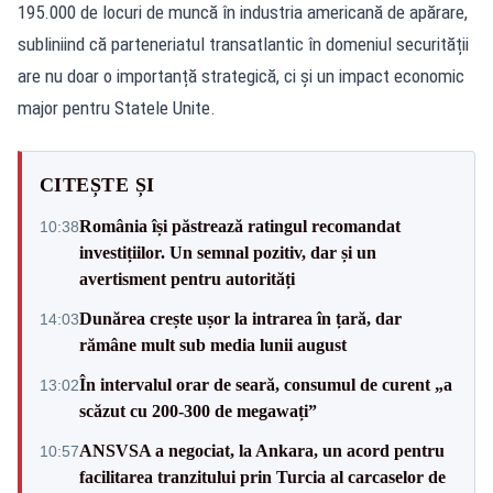
195.000 de locuri de muncă în industria americană de apărare,
subliniind că parteneriatul transatlantic în domeniul securității
are nu doar o importanță strategică, ci și un impact economic
major pentru Statele Unite.
CITEȘTE ȘI
România își păstrează ratingul recomandat
10:38
investițiilor. Un semnal pozitiv, dar și un
avertisment pentru autorități
Dunărea crește ușor la intrarea în țară, dar
14:03
rămâne mult sub media lunii august
În intervalul orar de seară, consumul de curent „a
13:02
scăzut cu 200-300 de megawați”
ANSVSA a negociat, la Ankara, un acord pentru
10:57
facilitarea tranzitului prin Turcia al carcaselor de