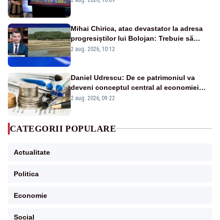
Mihai Chirica, atac devastator la adresa
progresiștilor lui Bolojan: Trebuie să
protejăm și natura, dar nu șținem omaneii
2 aug. 2026, 10:12
în stare permanentă de alertă
Daniel Udrescu: De ce patrimoniul va
deveni conceptul central al economiei
viitoare?
2 aug. 2026, 09:22
CATEGORII POPULARE
Actualitate
Politica
Economie
Social