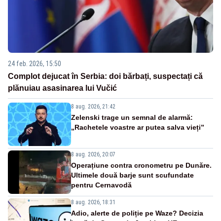
24 feb. 2026, 15:50
Complot dejucat în Serbia: doi bărbați, suspectați că
plănuiau asasinarea lui Vučić
8 aug. 2026, 21:42
Zelenski trage un semnal de alarmă:
„Rachetele voastre ar putea salva vieți”
8 aug. 2026, 20:07
Operațiune contra cronometru pe Dunăre.
Ultimele două barje sunt scufundate
pentru Cernavodă
8 aug. 2026, 18:31
Adio, alerte de poliție pe Waze? Decizia