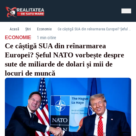
Acasă
Știri
Economie
Ce câștigă SUA din reînarmarea Europei? Șeful NATO vorbește despre sute de miliarde de dolari și mii de locuri de muncă
·
ECONOMIE
1 min citire
Ce câștigă SUA din reînarmarea
Europei? Șeful NATO vorbește despre
sute de miliarde de dolari și mii de
locuri de muncă