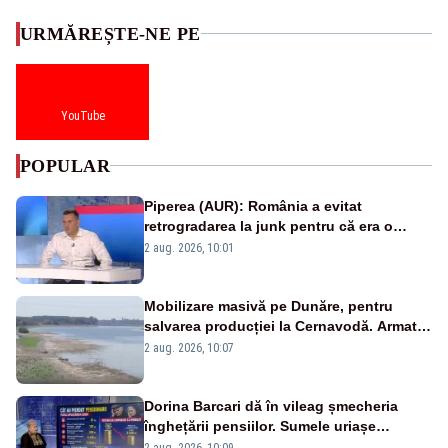
URMĂREȘTE-NE PE
YouTube
POPULAR
Piperea (AUR): România a evitat
retrogradarea la junk pentru că era o
catastrofă pentru bănci și fondurile de
2 aug. 2026, 10:01
pensii
Mobilizare masivă pe Dunăre, pentru
salvarea producției la Cernavodă. Armata
va detona o stâncă și va devia apa
2 aug. 2026, 10:07
fluviului - IMAGINI AERIENE
Dorina Barcari dă în vileag șmecheria
înghețării pensiilor. Sumele uriașe
pierdute de fiecare român
2 aug. 2026, 10:09