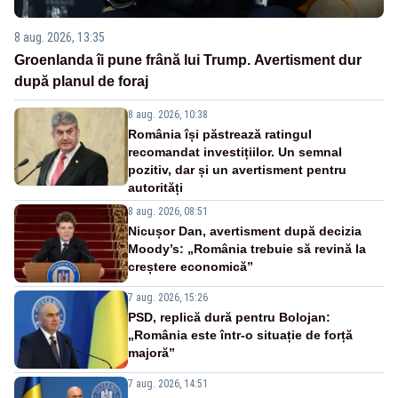
8 aug. 2026, 13:35
Groenlanda îi pune frână lui Trump. Avertisment dur
după planul de foraj
8 aug. 2026, 10:38
România își păstrează ratingul
recomandat investițiilor. Un semnal
pozitiv, dar și un avertisment pentru
autorități
8 aug. 2026, 08:51
Nicușor Dan, avertisment după decizia
Moody’s: „România trebuie să revină la
creștere economică”
7 aug. 2026, 15:26
PSD, replică dură pentru Bolojan:
„România este într-o situație de forță
majoră”
7 aug. 2026, 14:51