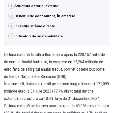
Structura datoriei externe
2
Deficitul de cont curent, în creştere
3
Investiţii străine directe
4
Indicatori de sustenabilitate
5
Datoria externă totală a României a ajuns la 220,157 miliarde
de euro la finalul lunii iulie, în creştere cu 15,264 miliarde de
euro faţă de sfârşitul anului trecut, potrivit datelor publicate
de Banca Naţională a României (BNR).
În structură, datoria externă pe termen lung a însumat 171,099
miliarde euro la 31 iulie 2025 (77,7% din totalul datoriei
externe), în creştere cu 10,4% faţă de 31 decembrie 2024.
Datoria externă pe termen scurt a ajuns la 49,058 miliarde euro
(22,3% din totalul datoriei externe), în scădere cu 1,7% faţă de