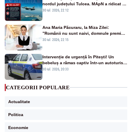
nordul județului Tulcea. MApN a ridicat de
la sol două avioane F-16
30 iul. 2026, 22:12
Ana Maria Păcuraru, la Miza Zilei:
”Românii nu sunt naivi, domnule premier
Bolojan”
30 iul. 2026, 22:15
Intervenție de urgență în Pitești! Un
bebeluș a rămas captiv într-un autoturism
din cauza unei defecțiuni
30 iul. 2026, 20:33
CATEGORII POPULARE
Actualitate
Politica
Economie