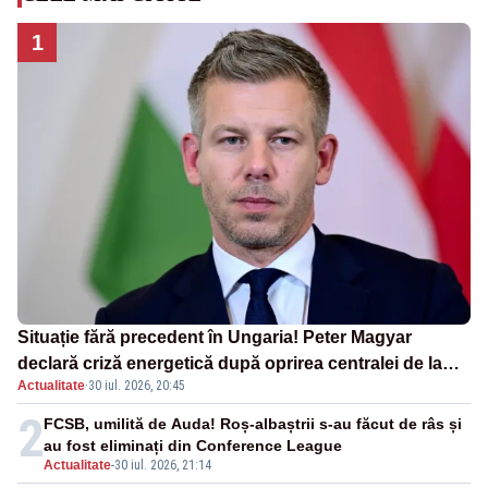
1
Situație fără precedent în Ungaria! Peter Magyar
declară criză energetică după oprirea centralei de la
Actualitate
·
30 iul. 2026, 20:45
Paks
2
FCSB, umilită de Auda! Roș-albaștrii s-au făcut de râs și
au fost eliminați din Conference League
Actualitate
-
30 iul. 2026, 21:14