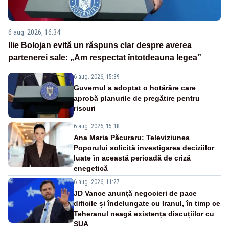
6 aug. 2026, 16:34
Ilie Bolojan evită un răspuns clar despre averea
partenerei sale: „Am respectat întotdeauna legea”
6 aug. 2026, 15:39
Guvernul a adoptat o hotărâre care
aprobă planurile de pregătire pentru
riscuri
6 aug. 2026, 15:18
Ana Maria Păcuraru: Televiziunea
Poporului solicită investigarea deciziilor
luate în această perioadă de criză
enegetică
6 aug. 2026, 11:27
JD Vance anunță negocieri de pace
dificile și îndelungate cu Iranul, în timp ce
Teheranul neagă existența discuțiilor cu
SUA