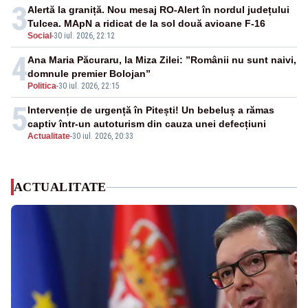
3
Alertă la graniță. Nou mesaj RO-Alert în nordul județului
Tulcea. MApN a ridicat de la sol două avioane F-16
Social
-
30 iul. 2026, 22:12
4
Ana Maria Păcuraru, la Miza Zilei: ”Românii nu sunt naivi,
domnule premier Bolojan”
Politica
-
30 iul. 2026, 22:15
5
Intervenție de urgență în Pitești! Un bebeluș a rămas
captiv într-un autoturism din cauza unei defecțiuni
Actualitate
-
30 iul. 2026, 20:33
ACTUALITATE