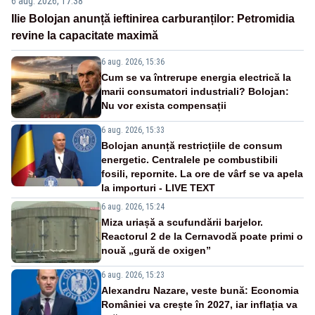
6 aug. 2026, 17:38
Ilie Bolojan anunță ieftinirea carburanților: Petromidia
revine la capacitate maximă
6 aug. 2026, 15:36
Cum se va întrerupe energia electrică la
marii consumatori industriali? Bolojan:
Nu vor exista compensații
6 aug. 2026, 15:33
Bolojan anunță restricțiile de consum
energetic. Centralele pe combustibili
fosili, repornite. La ore de vârf se va apela
la importuri - LIVE TEXT
6 aug. 2026, 15:24
Miza uriașă a scufundării barjelor.
Reactorul 2 de la Cernavodă poate primi o
nouă „gură de oxigen”
6 aug. 2026, 15:23
Alexandru Nazare, veste bună: Economia
României va crește în 2027, iar inflația va