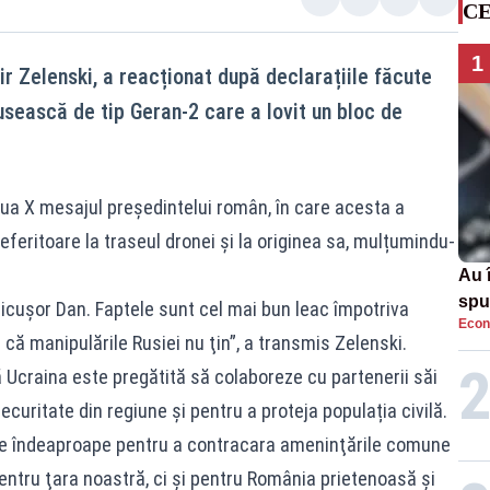
CE
1
r Zelenski, a reacționat după declarațiile făcute
usească de tip Geran-2 care a lovit un bloc de
eaua X mesajul președintelui român, în care acesta a
eferitoare la traseul dronei și la originea sa, mulțumindu-
Au 
spu
icuşor Dan. Faptele sunt cel mai bun leac împotriva
Econ
pas
 că manipulările Rusiei nu ţin”, a transmis Zelenski.
 Ucraina este pregătită să colaboreze cu partenerii săi
curitate din regiune și pentru a proteja populația civilă.
ze îndeaproape pentru a contracara ameninţările comune
 pentru ţara noastră, ci şi pentru România prietenoasă şi