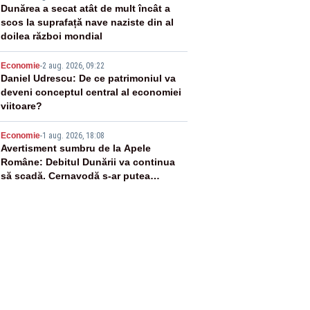
3
Dunărea a secat atât de mult încât a
scos la suprafață nave naziste din al
doilea război mondial
4
Economie
-
2 aug. 2026, 09:22
Daniel Udrescu: De ce patrimoniul va
deveni conceptul central al economiei
viitoare?
5
Economie
-
1 aug. 2026, 18:08
Avertisment sumbru de la Apele
Române: Debitul Dunării va continua
să scadă. Cernavodă s-ar putea
închide în 4 zile