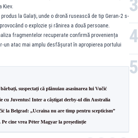
a Kiev.
i produs la Galați, unde o dronă rusească de tip Geran-2 s-
 provocând o explozie și rănirea a două persoane.
naliza fragmentelor recuperate confirmă proveniența
tr-un atac mai amplu desfășurat în apropierea portului
bărbați, suspectați că plănuiau asasinarea lui Vučić
ie cu Juventus! Inter a câștigat derby-ul din Australia
ić la Belgrad: „Ucraina nu are timp pentru scepticism”
Pe cine vrea Péter Magyar la președinție