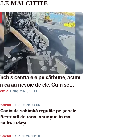
LE MAI CITITE
închis centralele pe cărbune, acum
n că au nevoie de ele. Cum se
omie
·
1 aug. 2026, 18:11
ează vina în plină criză energetică
2
Social
-
1 aug. 2026, 23:06
Canicula schimbă regulile pe șosele.
Restricții de tonaj anunțate în mai
multe județe
Social
-
1 aug. 2026, 23:10