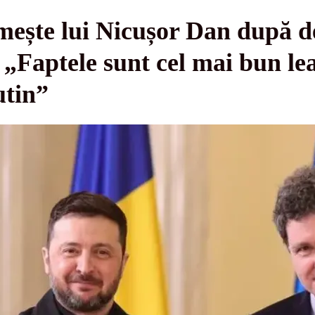
mește lui Nicușor Dan după de
 „Faptele sunt cel mai bun le
utin”