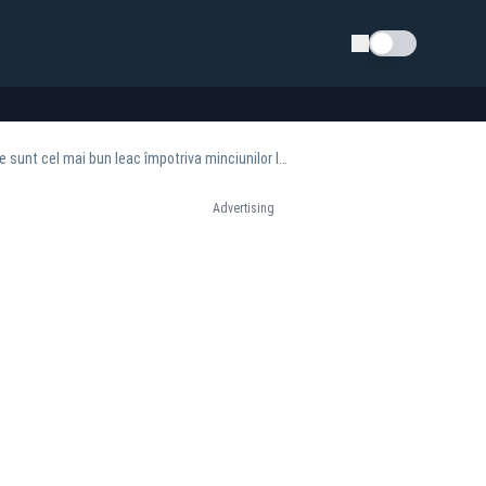
Schimba tema
Zelenski îi mulțumește lui Nicușor Dan după dezvăluirile despre drona din Galați: „Faptele sunt cel mai bun leac împotriva minciunilor lui Putin”
Advertising