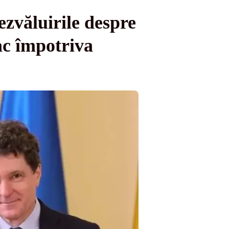
zvăluirile despre
ac împotriva