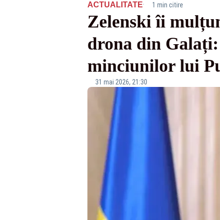
·
ACTUALITATE
1 min citire
Zelenski îi mulțu
drona din Galați:
minciunilor lui P
31 mai 2026, 21:30