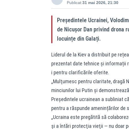
Publicat:
31 mai 2026, 21:30
Președintele Ucrainei, Volodimi
de Nicușor Dan privind drona r
locuințe din Galați.
Liderul de la Kiev a distribuit pe reț
prezentat date tehnice și informații r
i pentru clarificările oferite.
„Mulţumesc pentru claritate, dragă N
minciunilor lui Putin şi demonstrează
Președintele ucrainean a subliniat că
pentru a răspunde amenințărilor de se
„Ucraina este pregătită să colabore
şi a întări protecţia vieţii — nu doar