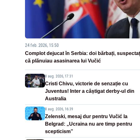
24 feb. 2026, 15:50
Complot dejucat în Serbia: doi bărbați, suspectaț
că plănuiau asasinarea lui Vučić
8 aug. 2026, 17:31
Cristi Chivu, victorie de senzație cu
Juventus! Inter a câștigat derby-ul din
Australia
8 aug. 2026, 16:39
Zelenski, mesaj dur pentru Vučić la
Belgrad: „Ucraina nu are timp pentru
scepticism”