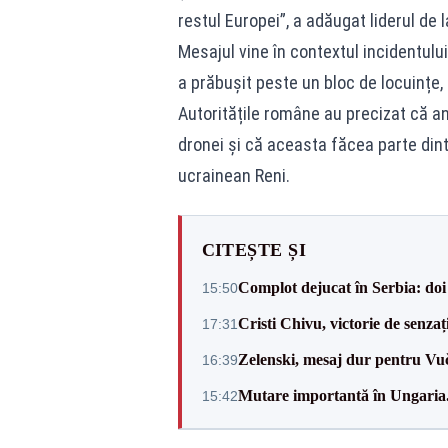
restul Europei”, a adăugat liderul de l
Mesajul vine în contextul incidentulu
a prăbușit peste un bloc de locuințe,
Autoritățile române au precizat că a
dronei și că aceasta făcea parte din
ucrainean Reni.
CITEȘTE ȘI
Complot dejucat în Serbia: doi 
15:50
Cristi Chivu, victorie de senzaț
17:31
Zelenski, mesaj dur pentru Vuč
16:39
Mutare importantă în Ungaria. 
15:42