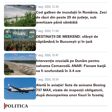
7 aug. 2026, 12:36
Cod galben de inundații în România. Zeci
de râuri din peste 20 de județe, sub
avertizare până sâmbătă
7 aug. 2026, 11:04
DESTINAȚII DE WEEKEND: sfârșit de
săptămână în București și în țară
7 aug. 2026, 10:47
Intervenție crucială pe Dunăre pentru
salvarea Cernavodă. ANAR: Fiecare barjă
va fi scufundată în 3-4 ore
7 aug. 2026, 10:39
Alertă în aviație! Sute de avioane Boeing
737 MAX, vizate de inspecții obligatorii,
după descoperirea unor fisuri în fuselaj
POLITICA