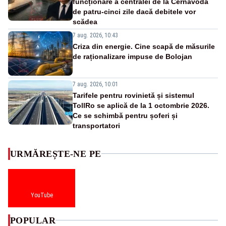
funcționare a centralei de la Cernavodă
de patru-cinci zile dacă debitele vor
scădea
7 aug. 2026, 10:43
Criza din energie. Cine scapă de măsurile
de raționalizare impuse de Bolojan
7 aug. 2026, 10:01
Tarifele pentru rovinietă și sistemul
TollRo se aplică de la 1 octombrie 2026.
Ce se schimbă pentru șoferi și
transportatori
URMĂREȘTE-NE PE
YouTube
POPULAR