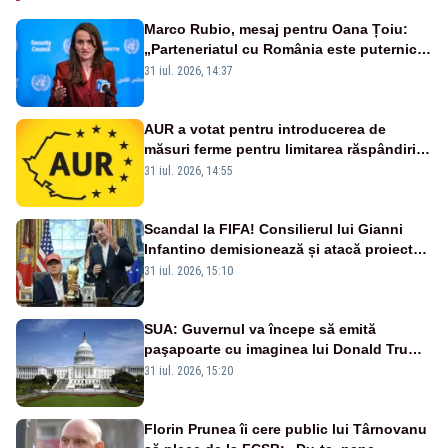
Marco Rubio, mesaj pentru Oana Țoiu:
„Parteneriatul cu România este puternic
și prețuit”
31 iul. 2026, 14:37
AUR a votat pentru introducerea de
măsuri ferme pentru limitarea răspândirii
virusului pestei porcine africane
31 iul. 2026, 14:55
Scandal la FIFA! Consilierul lui Gianni
Infantino demisionează și atacă proiectul
privind investitorii străini
31 iul. 2026, 15:10
SUA: Guvernul va începe să emită
paşapoarte cu imaginea lui Donald Trump
începând cu 8 august
31 iul. 2026, 15:20
Florin Prunea îi cere public lui Târnovanu