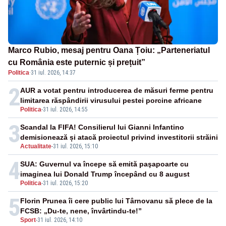
Marco Rubio, mesaj pentru Oana Țoiu: „Parteneriatul
cu România este puternic și prețuit”
Politica
·
31 iul. 2026, 14:37
2
AUR a votat pentru introducerea de măsuri ferme pentru
limitarea răspândirii virusului pestei porcine africane
Politica
-
31 iul. 2026, 14:55
3
Scandal la FIFA! Consilierul lui Gianni Infantino
demisionează și atacă proiectul privind investitorii străini
Actualitate
-
31 iul. 2026, 15:10
4
SUA: Guvernul va începe să emită paşapoarte cu
imaginea lui Donald Trump începând cu 8 august
Politica
-
31 iul. 2026, 15:20
5
Florin Prunea îi cere public lui Târnovanu să plece de la
FCSB: „Du-te, nene, învârtindu-te!”
Sport
-
31 iul. 2026, 14:10