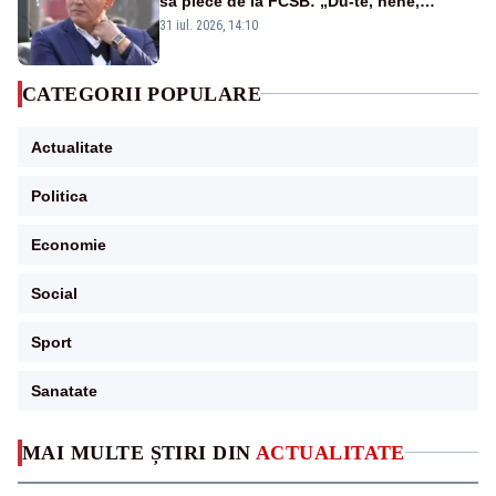
să plece de la FCSB: „Du-te, nene,
învârtindu-te!”
31 iul. 2026, 14:10
CATEGORII POPULARE
Actualitate
Politica
Economie
Social
Sport
Sanatate
MAI MULTE ȘTIRI DIN
ACTUALITATE