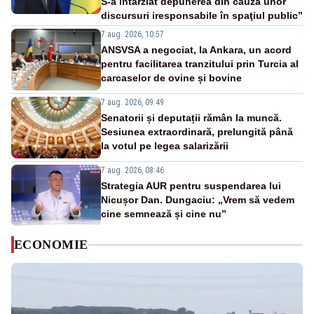
S-a întârziat depunerea din cauza unor
discursuri iresponsabile în spaţiul public”
7 aug. 2026, 10:57
ANSVSA a negociat, la Ankara, un acord
pentru facilitarea tranzitului prin Turcia al
carcaselor de ovine și bovine
7 aug. 2026, 09:49
Senatorii și deputații rămân la muncă.
Sesiunea extraordinară, prelungită până
la votul pe legea salarizării
7 aug. 2026, 08:46
Strategia AUR pentru suspendarea lui
Nicușor Dan. Dungaciu: „Vrem să vedem
cine semnează și cine nu”
ECONOMIE