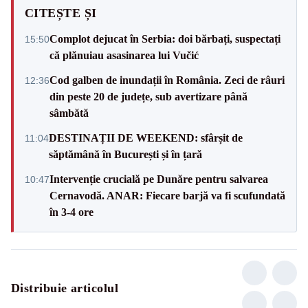
CITEȘTE ȘI
Complot dejucat în Serbia: doi bărbați, suspectați
15:50
că plănuiau asasinarea lui Vučić
Cod galben de inundații în România. Zeci de râuri
12:36
din peste 20 de județe, sub avertizare până
sâmbătă
DESTINAȚII DE WEEKEND: sfârșit de
11:04
săptămână în București și în țară
Intervenție crucială pe Dunăre pentru salvarea
10:47
Cernavodă. ANAR: Fiecare barjă va fi scufundată
în 3-4 ore
Distribuie articolul