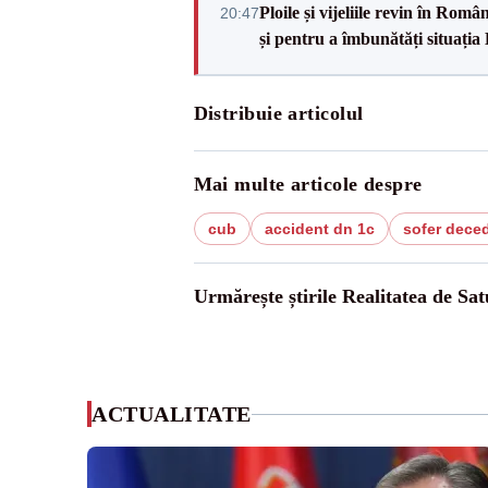
Ploile și vijeliile revin în Ro
20:47
și pentru a îmbunătăți situația
Distribuie articolul
Mai multe articole despre
cub
accident dn 1c
sofer dece
Urmărește știrile Realitatea de Sa
ACTUALITATE