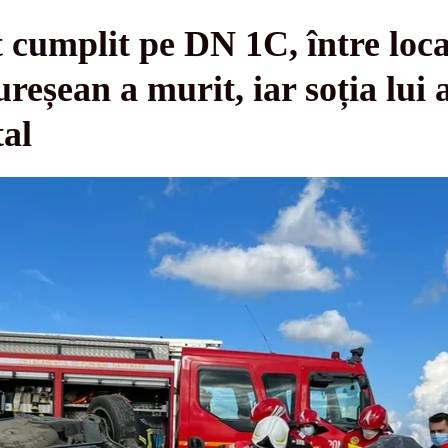
umplit pe DN 1C, între local
eșean a murit, iar soția lui a
tal