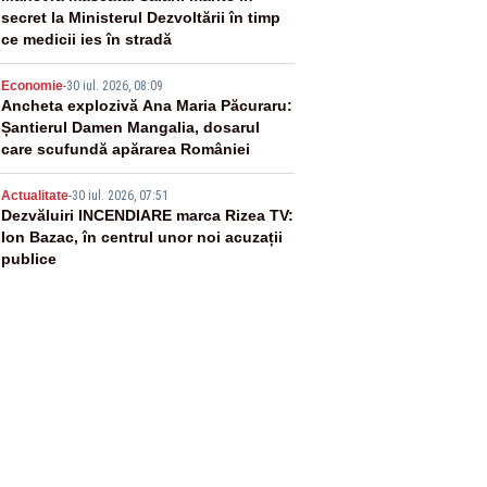
secret la Ministerul Dezvoltării în timp
ce medicii ies în stradă
4
Economie
-
30 iul. 2026, 08:09
Ancheta explozivă Ana Maria Păcuraru:
Șantierul Damen Mangalia, dosarul
care scufundă apărarea României
5
Actualitate
-
30 iul. 2026, 07:51
Dezvăluiri INCENDIARE marca Rizea TV:
Ion Bazac, în centrul unor noi acuzații
publice