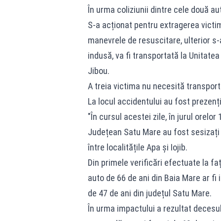
În urma coliziunii dintre cele două a
S-a acționat pentru extragerea victim
manevrele de resuscitare, ulterior s-
indusă, va fi transportată la Unitat
Jibou.
A treia victima nu necesită transportu
La locul accidentului au fost prezenți ș
"În cursul acestei zile, în jurul orelor
Județean Satu Mare au fost sesizați 
între localitățile Apa și Iojib.
Din primele verificări efectuate la fa
auto de 66 de ani din Baia Mare ar fi 
de 47 de ani din județul Satu Mare.
În urma impactului a rezultat decesul