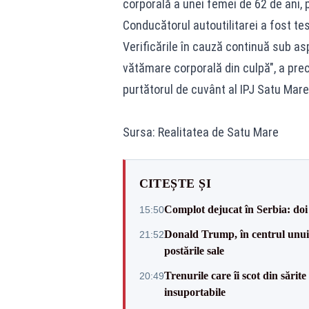
corporală a unei femei de 62 de ani,
Conducătorul autoutilitarei a fost tes
Verificările în cauză continuă sub asp
vătămare corporală din culpă", a prec
purtătorul de cuvânt al IPJ Satu Mare
Sursa: Realitatea de Satu Mare
CITEȘTE ȘI
Complot dejucat în Serbia: doi 
15:50
Donald Trump, în centrul unui n
21:52
postările sale
Trenurile care îi scot din sărit
20:49
insuportabile