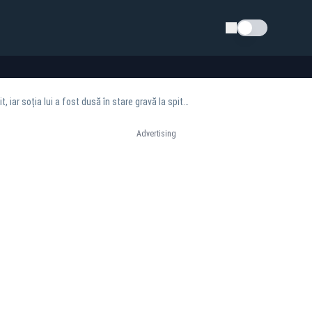
Schimba tema
VIDEO: Accident cumplit pe DN 1C, între localitățile Apa și Iojib! Un maramureșean a murit, iar soția lui a fost dusă în stare gravă la spital
Advertising