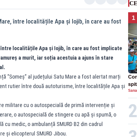
CE
1
are, între localitățile Apa și Iojib, în care au fost
ntre localitățile Apa și Iojib, în care au fost implicate
mureș a murit, iar soția acestuia a ajuns în stare
al.
nță “Someș” al județului Satu Mare a fost alertat marți
Con
spi
t rutier între două autoturisme, între localitățile Apa și
Sana
re militare cu o autospecială de primă intervenție și
rare, o autospecială de stingere cu apă și spumă, o
lă cu medic, o ambulanță SMURD B2 din cadrul
e și elicopterul SMURD Jibou.