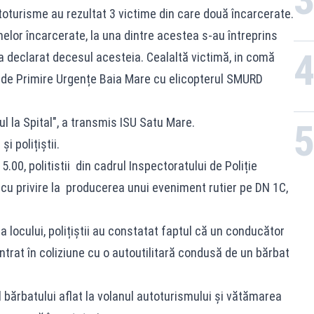
utoturisme au rezultat 3 victime din care două încarcerate.
elor încarcerate, la una dintre acestea s-au întreprins
a declarat decesul acesteia. Cealaltă victimă, in comă
ea de Primire Urgențe Baia Mare cu elicopterul SMURD
l la Spital", a transmis ISU Satu Mare.
i polițiștii.
 15.00, politistii din cadrul Inspectoratului de Poliție
cu privire la producerea unui eveniment rutier pe DN 1C,
ța locului, polițiștii au constatat faptul că un conducător
intrat în coliziune cu o autoutilitară condusă de un bărbat
 bărbatului aflat la volanul autoturismului și vătămarea