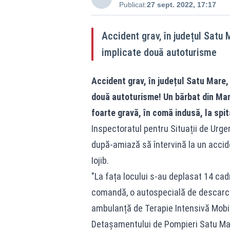
Publicat:
27 sept. 2022, 17:17
Accident grav, în județul Satu M
implicate două autoturisme
Accident grav, în județul Satu Mare, î
două autoturisme! Un bărbat din Mara
foarte gravă, în comă indusă, la spit
Inspectoratul pentru Situații de Urge
după-amiază să întervină la un acciden
Iojib.
"La fața locului s-au deplasat 14 cad
comandă, o autospecială de descarce
ambulanță de Terapie Intensivă Mobi
Detașamentului de Pompieri Satu Mar