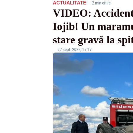
·
ACTUALITATE
2 min citire
VIDEO: Accident c
Iojib! Un maramur
stare gravă la spi
27 sept. 2022, 17:17