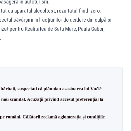
 pasageră în autoturism.
tat cu aparatul alcooltest, rezultatul fiind zero.
ectul săvârșirii infracțiunilor de ucidere din culpă si
izat pentru Realitatea de Satu Mare, Paula Gabor,
.
bărbați, suspectați că plănuiau asasinarea lui Vučić
ou scandal. Acuzații privind accesul preferențial la
e pe români. Călătorii reclamă aglomerația și condițiile