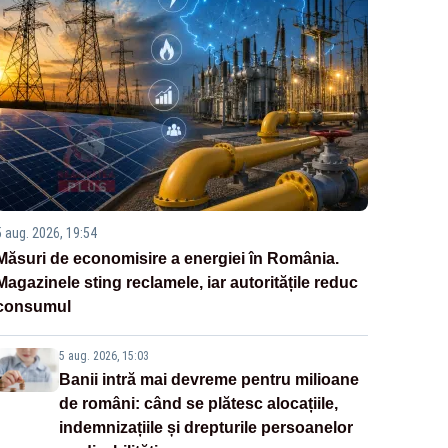
5 aug. 2026, 19:54
Măsuri de economisire a energiei în România.
Magazinele sting reclamele, iar autoritățile reduc
consumul
5 aug. 2026, 15:03
Banii intră mai devreme pentru milioane
de români: când se plătesc alocațiile,
indemnizațiile și drepturile persoanelor