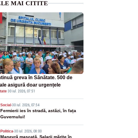
LE MAI CITITE
tinuă greva în Sănătate. 500 de
tale asigură doar urgențele
tate
·
30 iul. 2026, 07:51
2
Social
-
30 iul. 2026, 07:54
Fermierii ies în stradă, astăzi, în fața
Guvernului!
3
Politica
-
30 iul. 2026, 08:00
Manevră mascată. Salarii mărite în