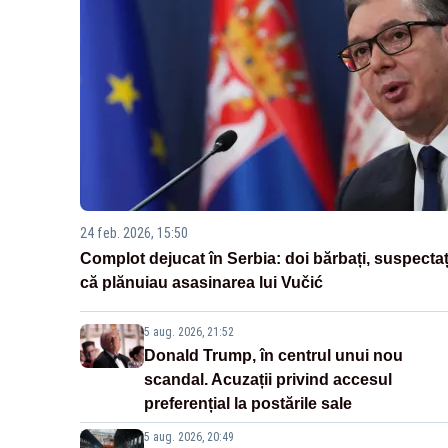
24 feb. 2026, 15:50
Complot dejucat în Serbia: doi bărbați, suspectaț
că plănuiau asasinarea lui Vučić
5 aug. 2026, 21:52
Donald Trump, în centrul unui nou
scandal. Acuzații privind accesul
preferențial la postările sale
5 aug. 2026, 20:49