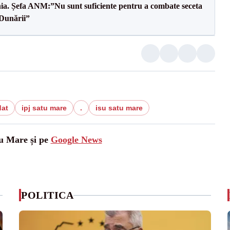
mânia. Șefa ANM:”Nu sunt suficiente pentru a combate seceta
 Dunării”
dat
ipj satu mare
.
isu satu mare
tu Mare și pe
Google News
POLITICA