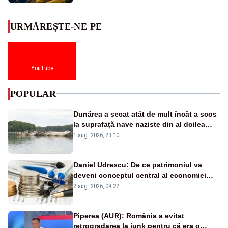
URMĂREȘTE-NE PE
YouTube
POPULAR
Dunărea a secat atât de mult încât a scos
la suprafață nave naziste din al doilea
război mondial
1 aug. 2026, 23:10
Daniel Udrescu: De ce patrimoniul va
deveni conceptul central al economiei
viitoare?
2 aug. 2026, 09:22
Piperea (AUR): România a evitat
retrogradarea la junk pentru că era o