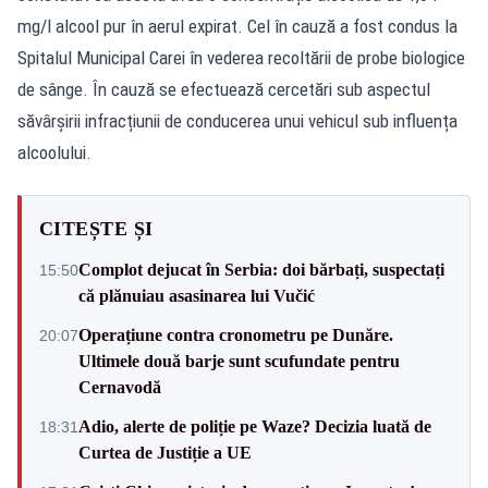
mg/l alcool pur în aerul expirat. Cel în cauză a fost condus la
Spitalul Municipal Carei în vederea recoltării de probe biologice
de sânge. În cauză se efectuează cercetări sub aspectul
săvârșirii infracțiunii de conducerea unui vehicul sub influența
alcoolului.
CITEȘTE ȘI
Complot dejucat în Serbia: doi bărbați, suspectați
15:50
că plănuiau asasinarea lui Vučić
Operațiune contra cronometru pe Dunăre.
20:07
Ultimele două barje sunt scufundate pentru
Cernavodă
Adio, alerte de poliție pe Waze? Decizia luată de
18:31
Curtea de Justiție a UE