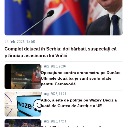
24 feb. 2026, 15:50
Complot dejucat în Serbia: doi bărbați, suspectați că
plănuiau asasinarea lui Vučić
8 aug. 2026, 20:07
Operațiune contra cronometru pe Dunăre.
Ultimele două barje sunt scufundate
pentru Cernavodă
8 aug. 2026, 18:31
Adio, alerte de poliție pe Waze? Decizia
luată de Curtea de Justiție a UE
8 aug. 2026, 17:31