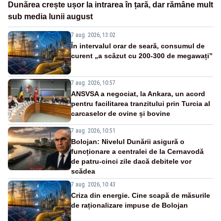
Dunărea crește ușor la intrarea în țară, dar rămâne mult
sub media lunii august
7 aug. 2026, 13:02
În intervalul orar de seară, consumul de
curent „a scăzut cu 200-300 de megawați”
7 aug. 2026, 10:57
ANSVSA a negociat, la Ankara, un acord
pentru facilitarea tranzitului prin Turcia al
carcaselor de ovine și bovine
7 aug. 2026, 10:51
Bolojan: Nivelul Dunării asigură o
funcționare a centralei de la Cernavodă
de patru-cinci zile dacă debitele vor
scădea
7 aug. 2026, 10:43
Criza din energie. Cine scapă de măsurile
de raționalizare impuse de Bolojan