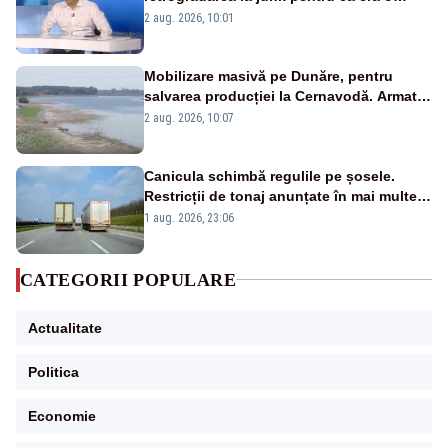
catastrofă pentru bănci și fondurile de
2 aug. 2026, 10:01
pensii
Mobilizare masivă pe Dunăre, pentru
salvarea producției la Cernavodă. Armata
va detona o stâncă și va devia apa
2 aug. 2026, 10:07
fluviului - IMAGINI AERIENE
Canicula schimbă regulile pe șosele.
Restricții de tonaj anunțate în mai multe
județe
1 aug. 2026, 23:06
CATEGORII POPULARE
Actualitate
Politica
Economie