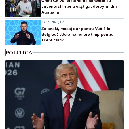
Cristi Chivu, victorie de senzație cu
Juventus! Inter a câștigat derby-ul din
Australia
8 aug. 2026, 16:39
Zelenski, mesaj dur pentru Vučić la
Belgrad: „Ucraina nu are timp pentru
scepticism”
POLITICA