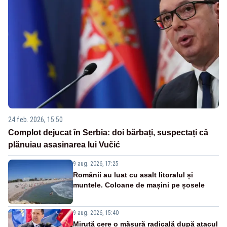
24 feb. 2026, 15:50
Complot dejucat în Serbia: doi bărbați, suspectați că
plănuiau asasinarea lui Vučić
9 aug. 2026, 17:25
Românii au luat cu asalt litoralul și
muntele. Coloane de mașini pe șosele
9 aug. 2026, 15:40
Miruță cere o măsură radicală după atacul