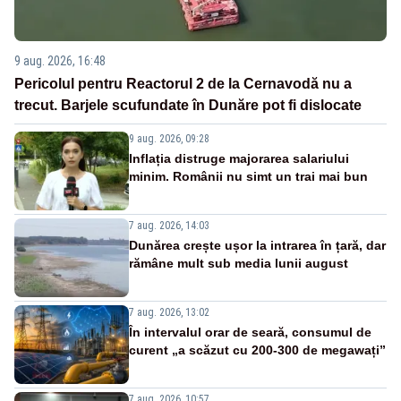
9 aug. 2026, 16:48
Pericolul pentru Reactorul 2 de la Cernavodă nu a
trecut. Barjele scufundate în Dunăre pot fi dislocate
9 aug. 2026, 09:28
Inflația distruge majorarea salariului
minim. Românii nu simt un trai mai bun
7 aug. 2026, 14:03
Dunărea crește ușor la intrarea în țară, dar
rămâne mult sub media lunii august
7 aug. 2026, 13:02
În intervalul orar de seară, consumul de
curent „a scăzut cu 200-300 de megawați”
7 aug. 2026, 10:57