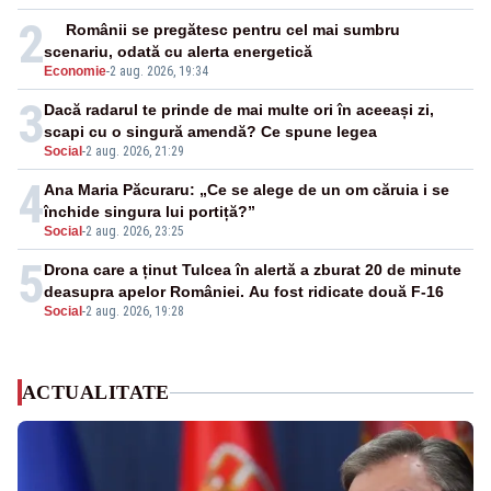
2
Românii se pregătesc pentru cel mai sumbru
scenariu, odată cu alerta energetică
Economie
-
2 aug. 2026, 19:34
3
Dacă radarul te prinde de mai multe ori în aceeași zi,
scapi cu o singură amendă? Ce spune legea
Social
-
2 aug. 2026, 21:29
4
Ana Maria Păcuraru: „Ce se alege de un om căruia i se
închide singura lui portiță?”
Social
-
2 aug. 2026, 23:25
5
Drona care a ținut Tulcea în alertă a zburat 20 de minute
deasupra apelor României. Au fost ridicate două F-16
Social
-
2 aug. 2026, 19:28
ACTUALITATE