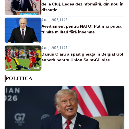
de la Cluj. Legea dezinformării, din nou în
discuție
9 aug. 2026, 14:38
Avertisment pentru NATO: Putin ar putea
trimite militari fără însemne
9 aug. 2026, 13:37
Darius Olaru a spart gheața în Belgia! Gol
superb pentru Union Saint-Gilloise
POLITICA