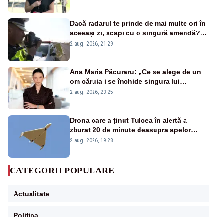
Dacă radarul te prinde de mai multe ori în
aceeași zi, scapi cu o singură amendă?
Ce spune legea
2 aug. 2026, 21:29
Ana Maria Păcuraru: „Ce se alege de un
om căruia i se închide singura lui
portiță?”
2 aug. 2026, 23:25
Drona care a ținut Tulcea în alertă a
zburat 20 de minute deasupra apelor
României. Au fost ridicate două F-16
2 aug. 2026, 19:28
CATEGORII POPULARE
Actualitate
Politica