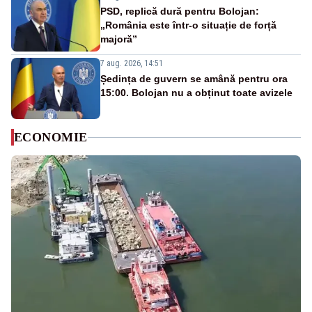
PSD, replică dură pentru Bolojan:
„România este într-o situație de forță
majoră”
7 aug. 2026, 14:51
Ședința de guvern se amână pentru ora
15:00. Bolojan nu a obținut toate avizele
ECONOMIE