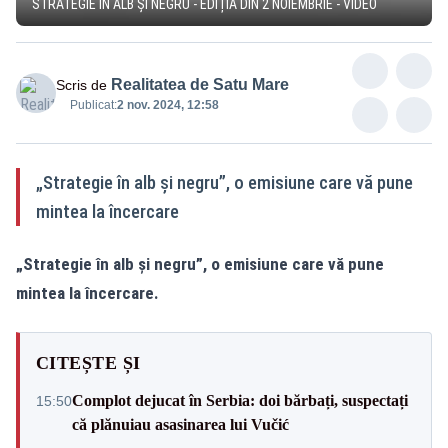
STRATEGIE ÎN ALB ȘI NEGRU - EDIȚIA DIN 2 NOIEMBRIE - VIDEO
Realitatea de Satu Mare
Scris de
Publicat:
2 nov. 2024, 12:58
„Strategie în alb și negru”, o emisiune care vă pune
mintea la încercare
„Strategie în alb și negru”, o emisiune care vă pune
mintea la încercare.
CITEȘTE ȘI
Complot dejucat în Serbia: doi bărbați, suspectați
15:50
că plănuiau asasinarea lui Vučić