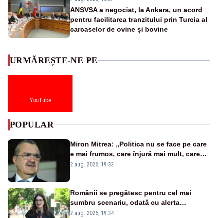
ANSVSA a negociat, la Ankara, un acord
pentru facilitarea tranzitului prin Turcia al
carcaselor de ovine și bovine
URMĂREȘTE-NE PE
YouTube
POPULAR
Miron Mitrea: „Politica nu se face pe care
e mai frumos, care înjură mai mult, care
țipă mai tare, ci pe proiecte”
2 aug. 2026, 19:33
Românii se pregătesc pentru cel mai
sumbru scenariu, odată cu alerta
energetică
2 aug. 2026, 19:34