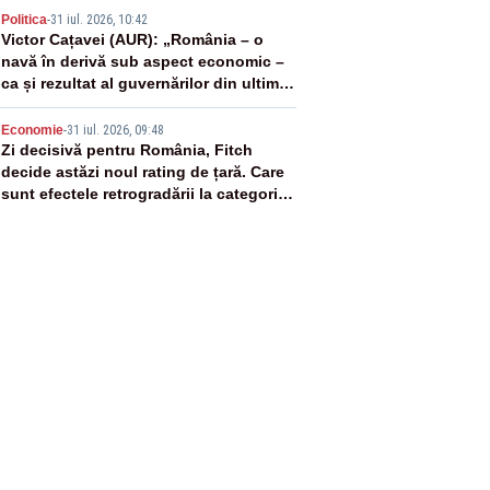
4
Politica
-
31 iul. 2026, 10:42
Victor Cațavei (AUR): „România – o
navă în derivă sub aspect economic –
ca și rezultat al guvernărilor din ultimii
36 de ani”
5
Economie
-
31 iul. 2026, 09:48
Zi decisivă pentru România, Fitch
decide astăzi noul rating de țară. Care
sunt efectele retrogradării la categoria
„junk”