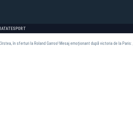
NATATE
SPORT
îrstea, în sferturi la Roland Garros! Mesaj emoționant după victoria de la Paris: „