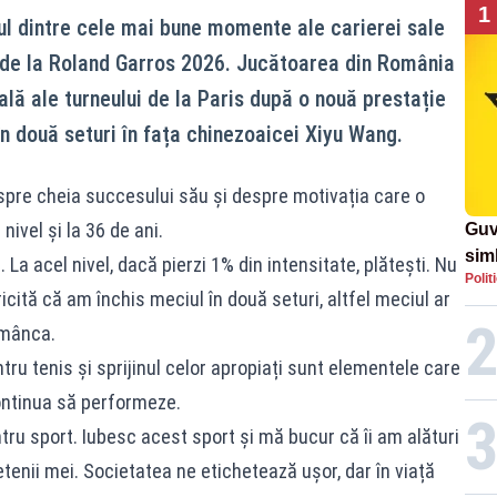
1
l dintre cele mai bune momente ale carierei sale
t de la Roland Garros 2026. Jucătoarea din România
inală ale turneului de la Paris după o nouă prestație
 în două seturi în fața chinezoaicei Xiyu Wang.
despre cheia succesului său și despre motivația care o
nivel și la 36 de ani.
Guv
simb
 La acel nivel, dacă pierzi 1% din intensitate, plătești. Nu
Polit
rom
cită că am închis meciul în două seturi, altfel meciul ar
rom
românca.
ru tenis și sprijinul celor apropiați sunt elementele care
ontinua să performeze.
ru sport. Iubesc acest sport și mă bucur că îi am alături
tenii mei. Societatea ne etichetează ușor, dar în viață