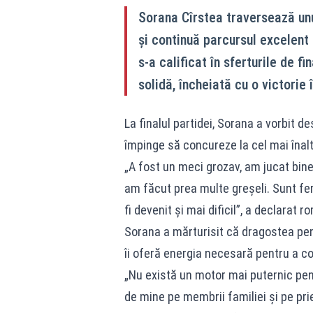
Sorana Cîrstea traversează unu
și continuă parcursul excelen
s-a calificat în sferturile de f
solidă, încheiată cu o victorie
La finalul partidei, Sorana a vorbit 
împinge să concureze la cel mai înalt 
„A fost un meci grozav, am jucat bine.
am făcut prea multe greșeli. Sunt feri
fi devenit și mai dificil”, a declarat 
Sorana a mărturisit că dragostea pent
îi oferă energia necesară pentru a c
„Nu există un motor mai puternic pent
de mine pe membrii familiei și pe prie