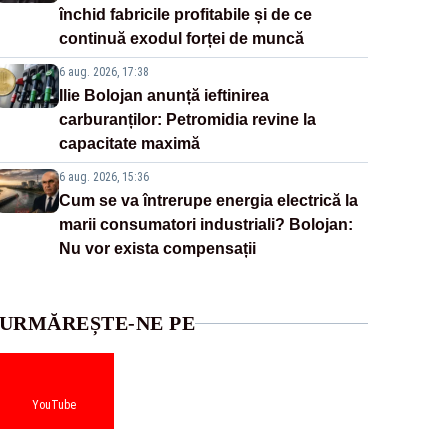
închid fabricile profitabile și de ce
continuă exodul forței de muncă
6 aug. 2026, 17:38
Ilie Bolojan anunță ieftinirea
carburanților: Petromidia revine la
capacitate maximă
6 aug. 2026, 15:36
Cum se va întrerupe energia electrică la
marii consumatori industriali? Bolojan:
Nu vor exista compensații
URMĂREȘTE-NE PE
YouTube