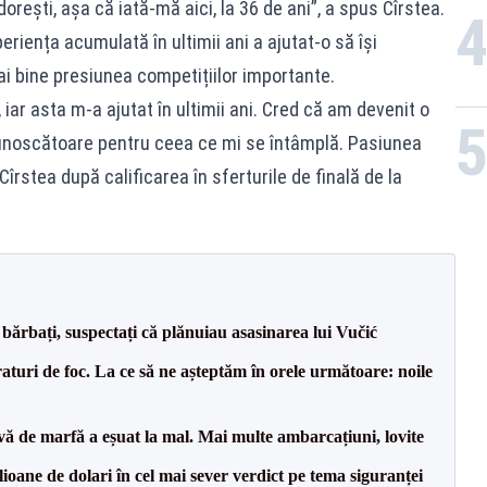
dorești, așa că iată-mă aici, la 36 de ani”, a spus Cîrstea.
iența acumulată în ultimii ani a ajutat-o să își
i bine presiunea competițiilor importante.
ar asta m-a ajutat în ultimii ani. Cred că am devenit o
unoscătoare pentru ceea ce mi se întâmplă. Pasiunea
rstea după calificarea în sferturile de finală de la
bărbați, suspectați că plănuiau asasinarea lui Vučić
raturi de foc. La ce să ne așteptăm în orele următoare: noile
vă de marfă a eșuat la mal. Mai multe ambarcațiuni, lovite
ioane de dolari în cel mai sever verdict pe tema siguranței