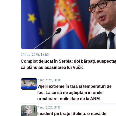
24 feb. 2026, 15:50
Complot dejucat în Serbia: doi bărbați, suspectaț
că plănuiau asasinarea lui Vučić
7 aug. 2026, 08:38
Vijelii extreme în țară și temperaturi de
foc. La ce să ne așteptăm în orele
următoare: noile date de la ANM
7 aug. 2026, 08:13
Incident pe brațul Sulina: o navă de