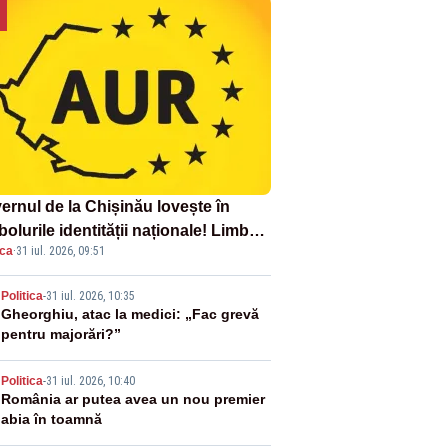
ernul de la Chișinău lovește în
olurile identității naționale! Limba
ica
·
31 iul. 2026, 09:51
ână nu se economisește! Limba
ână se sărbătorește!
2
Politica
-
31 iul. 2026, 10:35
Gheorghiu, atac la medici: „Fac grevă
pentru majorări?”
3
Politica
-
31 iul. 2026, 10:40
România ar putea avea un nou premier
abia în toamnă