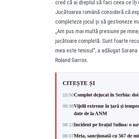
cred că ai dreptul să faci ceea ce îți 
Jucătoarea română consideră că exper
completeze jocul și să gestioneze ma
„Am pus mai multă presiune pe mine, i
jucătoare completă. Sunt foarte rec
mea este tenisul”, a adăugat Sorana Cî
Roland Garros.
CITEȘTE ȘI
Complot dejucat în Serbia: doi 
15:50
Vijelii extreme în țară și tempe
08:38
date de la ANM
Incident pe brațul Sulina: o na
08:13
Meta, sancționată cu 567 de mil
08:07