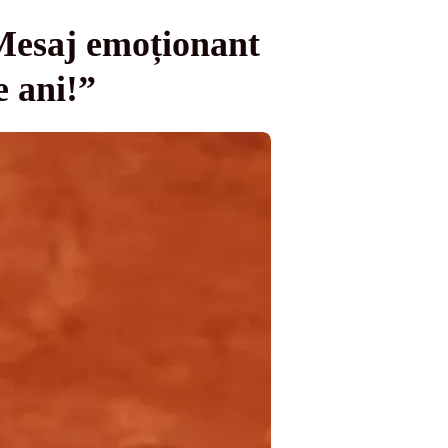
 Mesaj emoționant
e ani!”