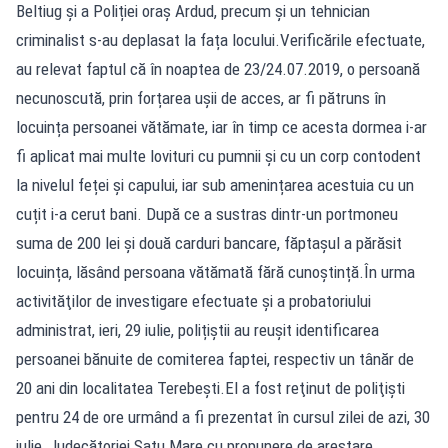
Beltiug și a Poliției oraș Ardud, precum și un tehnician
criminalist s-au deplasat la fața locului.Verificările efectuate,
au relevat faptul că în noaptea de 23/24.07.2019, o persoană
necunoscută, prin forțarea ușii de acces, ar fi pătruns în
locuința persoanei vătămate, iar în timp ce acesta dormea i-ar
fi aplicat mai multe lovituri cu pumnii și cu un corp contodent
la nivelul feței și capului, iar sub amenințarea acestuia cu un
cuțit i-a cerut bani. După ce a sustras dintr-un portmoneu
suma de 200 lei și două carduri bancare, făptașul a părăsit
locuința, lăsând persoana vătămată fără cunoștință.În urma
activităţilor de investigare efectuate şi a probatoriului
administrat, ieri, 29 iulie, polițiștii au reuşit identificarea
persoanei bănuite de comiterea faptei, respectiv un tânăr de
20 ani din localitatea Terebești.El a fost reţinut de poliţişti
pentru 24 de ore urmând a fi prezentat în cursul zilei de azi, 30
iulie, Judecătoriei Satu Mare cu propunere de arestare