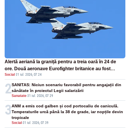
Alertă aeriană la graniță pentru a treia oară în 24 de
ore. Două aeronave Eurofighter britanice au fost
Social
·
31 iul. 2026, 07:24
ridicate de la sol
2
SANITAS: Niciun scenariu favorabil pentru angajații din
sănătate în proiectul Legii salarizării
Sanatate
-
31 iul. 2026, 07:29
3
ANM a emis cod galben și cod portocaliu de caniculă.
Temperaturile urcă până la 38 de grade, iar nopțile devin
tropicale
Social
-
31 iul. 2026, 07:39