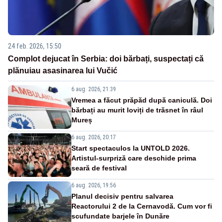
24 feb. 2026, 15:50
Complot dejucat în Serbia: doi bărbați, suspectați că
plănuiau asasinarea lui Vučić
6 aug. 2026, 21:39
Vremea a făcut prăpăd după caniculă. Doi
bărbați au murit loviți de trăsnet în râul
Mureș
6 aug. 2026, 20:17
Start spectaculos la UNTOLD 2026.
Artistul-surpriză care deschide prima
seară de festival
6 aug. 2026, 19:56
Planul decisiv pentru salvarea
Reactorului 2 de la Cernavodă. Cum vor fi
scufundate barjele în Dunăre