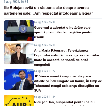
6 aug. 2026, 16:34
Ilie Bolojan evită un răspuns clar despre averea
partenerei sale: „Am respectat întotdeauna legea”
6 aug. 2026, 15:39
Guvernul a adoptat o hotărâre care
aprobă planurile de pregătire pentru
riscuri
6 aug. 2026, 15:18
Ana Maria Păcuraru: Televiziunea
Poporului solicită investigarea deciziilor
luate în această perioadă de criză
enegetică
6 aug. 2026, 11:27
JD Vance anunță negocieri de pace
dificile și îndelungate cu Iranul, în timp ce
Teheranul neagă existența discuțiilor cu
SUA
6 aug. 2026, 11:24
Nicușor Dan, suspendat pentru că nu