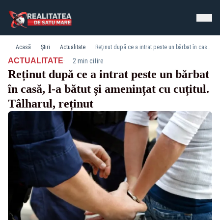
Acasă
Știri
Actualitate
Reținut după ce a intrat peste un bărbat în casă, l-a bătut și amenințat cu cuțitul. Tâlharul, reținut
·
ACTUALITATE
2 min citire
Reținut după ce a intrat peste un bărbat
în casă, l-a bătut și amenințat cu cuțitul.
Tâlharul, reținut