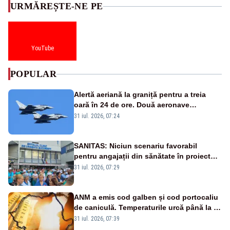
URMĂREȘTE-NE PE
YouTube
POPULAR
Alertă aeriană la graniță pentru a treia
oară în 24 de ore. Două aeronave
Eurofighter britanice au fost ridicate de la
31 iul. 2026, 07:24
sol
SANITAS: Niciun scenariu favorabil
pentru angajații din sănătate în proiectul
Legii salarizării
31 iul. 2026, 07:29
ANM a emis cod galben și cod portocaliu
de caniculă. Temperaturile urcă până la 38
de grade, iar nopțile devin tropicale
31 iul. 2026, 07:39