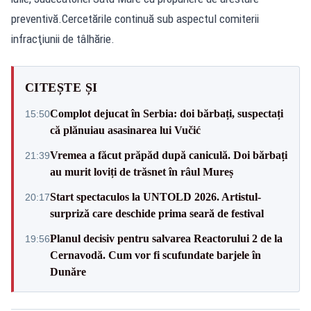
preventivă.Cercetările continuă sub aspectul comiterii
infracţiunii de tâlhărie.
CITEȘTE ȘI
Complot dejucat în Serbia: doi bărbați, suspectați
15:50
că plănuiau asasinarea lui Vučić
Vremea a făcut prăpăd după caniculă. Doi bărbați
21:39
au murit loviți de trăsnet în râul Mureș
Start spectaculos la UNTOLD 2026. Artistul-
20:17
surpriză care deschide prima seară de festival
Planul decisiv pentru salvarea Reactorului 2 de la
19:56
Cernavodă. Cum vor fi scufundate barjele în
Dunăre