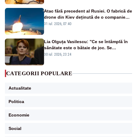
Atac fără precedent al Rusiei. O fabrică de
drone din Kiev deținută de o companie
americană, distrusă de o rachetă
31 iul. 2026, 07:40
rusească
Lia Olguța Vasilescu: ”Ce se întâmplă în
sănătate este o bătaie de joc. Se
guvernează extraordinar de prost”
30 iul. 2026, 23:24
CATEGORII POPULARE
Actualitate
Politica
Economie
Social