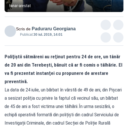
tanar-arestat
Paduraru Georgiana
Scris de
Publicat:
30 iul. 2019, 14:01
Poliţiştii sătmăreni au reţinut pentru 24 de ore, un tânăr
de 20 ani din Terebești, bănuit că ar fi comis o tâlhărie. El
va fi prezentat instanţei cu propunere de arestare
preventivă.
La data de 24 iulie, un bărbat în vârstă de 49 de ani, din Pișcari
a sesizat poliţia cu privire la faptul că vecinul său, un bărbat
de 45 de ani a fost victima unei tâlhării.În urma sesizării, o
echipă operativă formată din polițiști din cadrul Serviciului de
Investigații Criminale, din cadrul Secției de Poliție Rurală