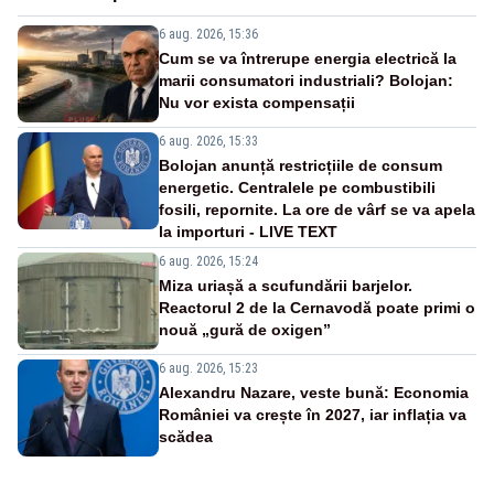
6 aug. 2026, 15:36
Cum se va întrerupe energia electrică la
marii consumatori industriali? Bolojan:
Nu vor exista compensații
6 aug. 2026, 15:33
Bolojan anunță restricțiile de consum
energetic. Centralele pe combustibili
fosili, repornite. La ore de vârf se va apela
la importuri - LIVE TEXT
6 aug. 2026, 15:24
Miza uriașă a scufundării barjelor.
Reactorul 2 de la Cernavodă poate primi o
nouă „gură de oxigen”
6 aug. 2026, 15:23
Alexandru Nazare, veste bună: Economia
României va crește în 2027, iar inflația va
scădea