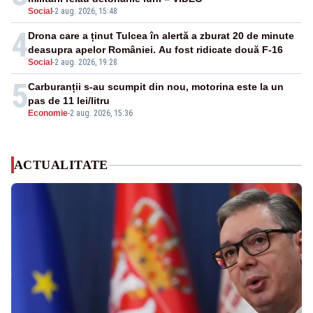
Social
-
2 aug. 2026, 15:48
4
Drona care a ținut Tulcea în alertă a zburat 20 de minute
deasupra apelor României. Au fost ridicate două F-16
Social
-
2 aug. 2026, 19:28
5
Carburanții s-au scumpit din nou, motorina este la un
pas de 11 lei/litru
Economie
-
2 aug. 2026, 15:36
ACTUALITATE