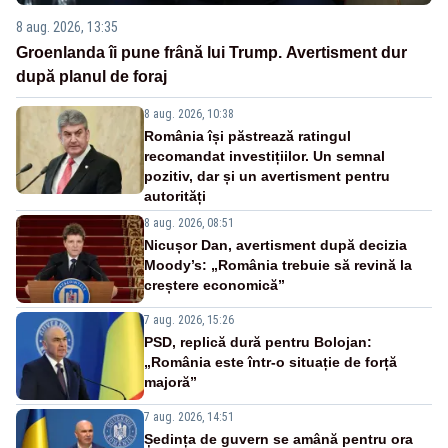
8 aug. 2026, 13:35
Groenlanda îi pune frână lui Trump. Avertisment dur
după planul de foraj
8 aug. 2026, 10:38
România își păstrează ratingul
recomandat investițiilor. Un semnal
pozitiv, dar și un avertisment pentru
autorități
8 aug. 2026, 08:51
Nicușor Dan, avertisment după decizia
Moody’s: „România trebuie să revină la
creștere economică”
7 aug. 2026, 15:26
PSD, replică dură pentru Bolojan:
„România este într-o situație de forță
majoră”
7 aug. 2026, 14:51
Ședința de guvern se amână pentru ora