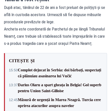
După atac, tânărul de 22 de ani a fost preluat de polițiști și se
află în custodia acestora. Urmează să fie dispuse măsurile
procedurale prevăzute de lege.
Ancheta este coordonată de Parchetul de pe lângă Tribunalul
Neamț, care trebuie să stabilească toate împrejurările în care
s-a produs tragedia care a șocat orașul Piatra Neamț.
CITEȘTE ȘI
Complot dejucat în Serbia: doi bărbați, suspectați
15:50
că plănuiau asasinarea lui Vučić
Darius Olaru a spart gheața în Belgia! Gol superb
13:37
pentru Union Saint-Gilloise
Măsură de urgență în Marea Neagră. Turcia cere
12:45
oprirea atacurilor asupra navelor