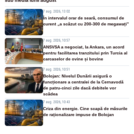
sub media lunii august
7 aug. 2026, 13:02
În intervalul orar de seară, consumul de
curent „a scăzut cu 200-300 de megawați”
7 aug. 2026, 10:57
ANSVSA a negociat, la Ankara, un acord
pentru facilitarea tranzitului prin Turcia al
carcaselor de ovine și bovine
7 aug. 2026, 10:51
Bolojan: Nivelul Dunării asigură o
funcționare a centralei de la Cernavodă
de patru-cinci zile dacă debitele vor
scădea
7 aug. 2026, 10:43
Criza din energie. Cine scapă de măsurile
de raționalizare impuse de Bolojan