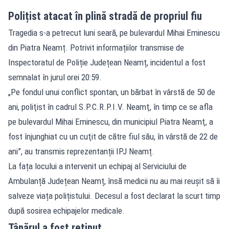
Polițist atacat în plină stradă de propriul fiu
Tragedia s-a petrecut luni seară, pe bulevardul Mihai Eminescu
din Piatra Neamț. Potrivit informațiilor transmise de
Inspectoratul de Poliție Județean Neamț, incidentul a fost
semnalat în jurul orei 20:59.
„Pe fondul unui conflict spontan, un bărbat în vârstă de 50 de
ani, poliţist în cadrul S.P.C.R.P.I.V. Neamţ, în timp ce se afla
pe bulevardul Mihai Eminescu, din municipiul Piatra Neamţ, a
fost înjunghiat cu un cuţit de către fiul său, în vârstă de 22 de
ani”, au transmis reprezentanții IPJ Neamț.
La fața locului a intervenit un echipaj al Serviciului de
Ambulanță Județean Neamț, însă medicii nu au mai reușit să îi
salveze viața polițistului. Decesul a fost declarat la scurt timp
după sosirea echipajelor medicale.
Tânărul a fost reținut