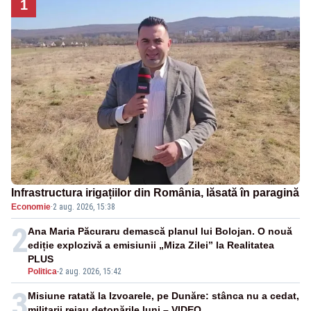
1
Infrastructura irigațiilor din România, lăsată în paragină
Economie
·
2 aug. 2026, 15:38
2
Ana Maria Păcuraru demască planul lui Bolojan. O nouă
ediție explozivă a emisiunii „Miza Zilei” la Realitatea
PLUS
Politica
-
2 aug. 2026, 15:42
3
Misiune ratată la Izvoarele, pe Dunăre: stânca nu a cedat,
militarii reiau detonările luni – VIDEO