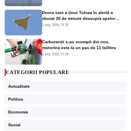
Drona care a ținut Tulcea în alertă a
zburat 20 de minute deasupra apelor
României. Au fost ridicate două F-16
2 aug. 2026, 19:28
Carburanții s-au scumpit din nou,
motorina este la un pas de 11 lei/litru
2 aug. 2026, 15:36
CATEGORII POPULARE
Actualitate
Politica
Economie
Social