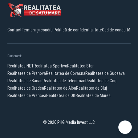
Contact
Termeni și condiții
Politică de confidențialitate
Cod de conduită
Parteneri:
Realitatea.NET
Realitatea Sportiva
Realitatea Star
Realitatea de Prahova
Realitatea de Covasna
Realitatea de Suceava
Realitatea de Bacau
Realitatea de Teleorman
Realitatea de Gorj
Realitatea de Oradea
Realitatea de Alba
Realitatea de Cluj
Realitatea de Vrancea
Realitatea de Olt
Realitatea de Mures
© 2026 PHG Media Invest LLC
YouTube