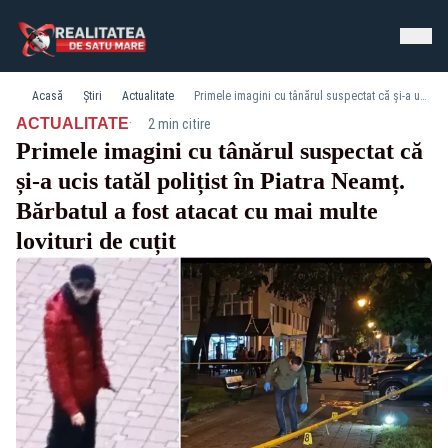
Acasă
Știri
Actualitate
Primele imagini cu tânărul suspectat că și-a ucis tatăl polițist în Piatra Neamț. Bărbatul a fost atacat cu mai multe lovituri de cuțit
·
ACTUALITATE
2 min citire
Primele imagini cu tânărul suspectat că
și-a ucis tatăl polițist în Piatra Neamț.
Bărbatul a fost atacat cu mai multe
lovituri de cuțit