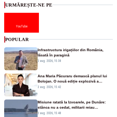
URMĂREȘTE-NE PE
YouTube
POPULAR
Infrastructura irigațiilor din România,
lăsată în paragină
2 aug. 2026, 15:38
Ana Maria Păcuraru demască planul lui
Bolojan. O nouă ediție explozivă a
emisiunii „Miza Zilei” la Realitatea PLUS
2 aug. 2026, 15:42
Misiune ratată la Izvoarele, pe Dunăre:
stânca nu a cedat, militarii reiau
detonările luni – VIDEO
2 aug. 2026, 15:48