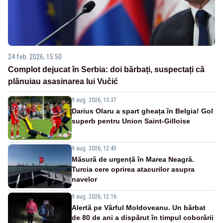
24 feb. 2026, 15:50
Complot dejucat în Serbia: doi bărbați, suspectați că
plănuiau asasinarea lui Vučić
9 aug. 2026, 13:37
Darius Olaru a spart gheața în Belgia! Gol
superb pentru Union Saint-Gilloise
9 aug. 2026, 12:45
Măsură de urgență în Marea Neagră.
Turcia cere oprirea atacurilor asupra
navelor
9 aug. 2026, 12:16
Alertă pe Vârful Moldoveanu. Un bărbat
de 80 de ani a dispărut în timpul coborârii