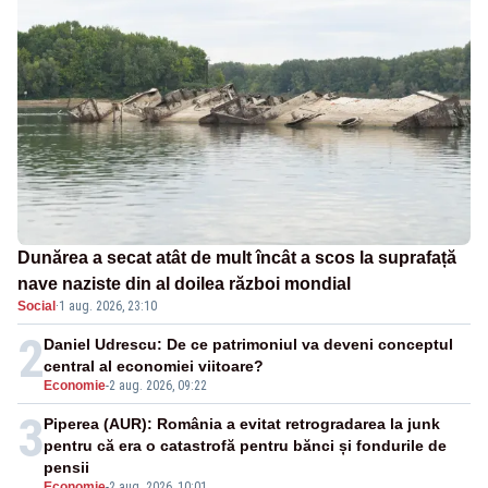
Dunărea a secat atât de mult încât a scos la suprafață
nave naziste din al doilea război mondial
Social
·
1 aug. 2026, 23:10
2
Daniel Udrescu: De ce patrimoniul va deveni conceptul
central al economiei viitoare?
Economie
-
2 aug. 2026, 09:22
3
Piperea (AUR): România a evitat retrogradarea la junk
pentru că era o catastrofă pentru bănci și fondurile de
pensii
Economie
-
2 aug. 2026, 10:01