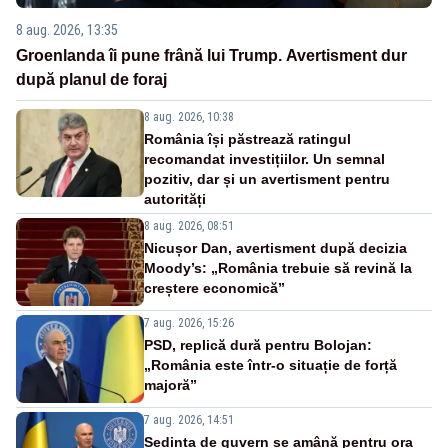
8 aug. 2026, 13:35
Groenlanda îi pune frână lui Trump. Avertisment dur
după planul de foraj
8 aug. 2026, 10:38
România își păstrează ratingul
recomandat investițiilor. Un semnal
pozitiv, dar și un avertisment pentru
autorități
8 aug. 2026, 08:51
Nicușor Dan, avertisment după decizia
Moody’s: „România trebuie să revină la
creștere economică”
7 aug. 2026, 15:26
PSD, replică dură pentru Bolojan:
„România este într-o situație de forță
majoră”
7 aug. 2026, 14:51
Ședința de guvern se amână pentru ora