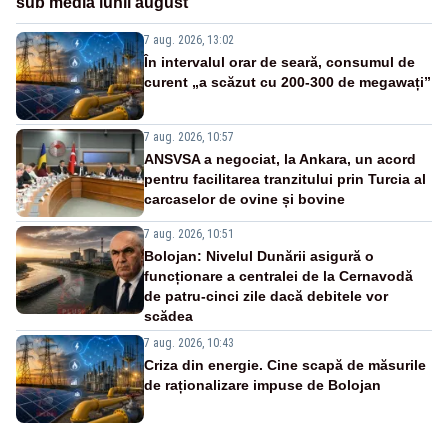
sub media lunii august
7 aug. 2026, 13:02
În intervalul orar de seară, consumul de
curent „a scăzut cu 200-300 de megawați”
7 aug. 2026, 10:57
ANSVSA a negociat, la Ankara, un acord
pentru facilitarea tranzitului prin Turcia al
carcaselor de ovine și bovine
7 aug. 2026, 10:51
Bolojan: Nivelul Dunării asigură o
funcționare a centralei de la Cernavodă
de patru-cinci zile dacă debitele vor
scădea
7 aug. 2026, 10:43
Criza din energie. Cine scapă de măsurile
de raționalizare impuse de Bolojan