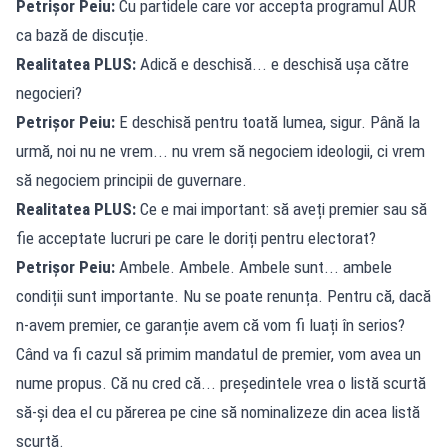
Petrișor Peiu:
Cu partidele care vor accepta programul AUR
ca bază de discuție.
Realitatea PLUS:
Adică e deschisă... e deschisă ușa către
negocieri?
Petrișor Peiu:
E deschisă pentru toată lumea, sigur. Până la
urmă, noi nu ne vrem... nu vrem să negociem ideologii, ci vrem
să negociem principii de guvernare.
Realitatea PLUS:
Ce e mai important: să aveți premier sau să
fie acceptate lucruri pe care le doriți pentru electorat?
Petrișor Peiu:
Ambele. Ambele. Ambele sunt... ambele
condiții sunt importante. Nu se poate renunța. Pentru că, dacă
n-avem premier, ce garanție avem că vom fi luați în serios?
Când va fi cazul să primim mandatul de premier, vom avea un
nume propus. Că nu cred că... președintele vrea o listă scurtă
să-și dea el cu părerea pe cine să nominalizeze din acea listă
scurtă.