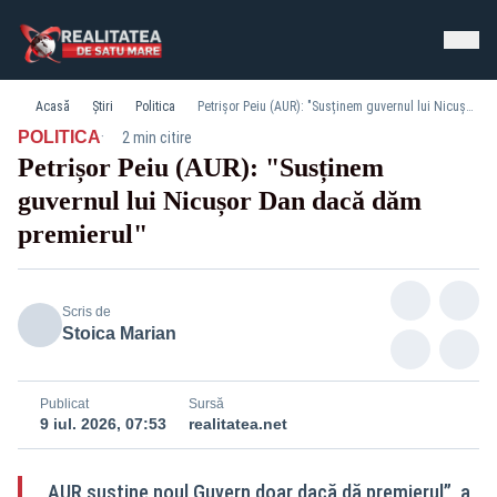
Acasă
Știri
Politica
Petrișor Peiu (AUR): "Susținem guvernul lui Nicușor Dan dacă dăm premierul"
·
POLITICA
2 min citire
Petrișor Peiu (AUR): "Susținem
guvernul lui Nicușor Dan dacă dăm
premierul"
Scris de
Stoica Marian
Publicat
Sursă
9 iul. 2026, 07:53
realitatea.net
„AUR susține noul Guvern doar dacă dă premierul”, a