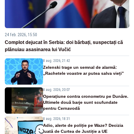
24 feb. 2026, 15:50
Complot dejucat în Serbia: doi bărbați, suspectați că
plănuiau asasinarea lui Vučić
8 aug. 2026, 21:42
Zelenski trage un semnal de alarmă:
„Rachetele voastre ar putea salva vieți”
8 aug. 2026, 20:07
Operațiune contra cronometru pe Dunăre.
Ultimele două barje sunt scufundate
pentru Cernavodă
8 aug. 2026, 18:31
Adio, alerte de poliție pe Waze? Decizia
luată de Curtea de Justiție a UE