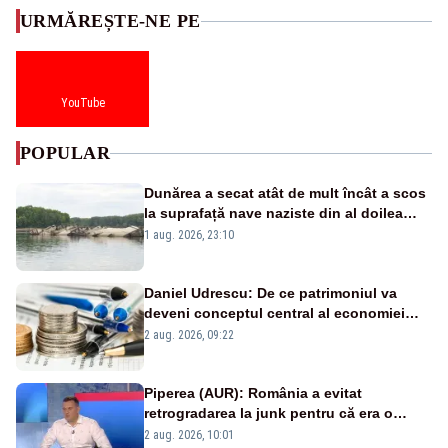
URMĂREȘTE-NE PE
YouTube
POPULAR
Dunărea a secat atât de mult încât a scos
la suprafață nave naziste din al doilea
război mondial
1 aug. 2026, 23:10
Daniel Udrescu: De ce patrimoniul va
deveni conceptul central al economiei
viitoare?
2 aug. 2026, 09:22
Piperea (AUR): România a evitat
retrogradarea la junk pentru că era o
catastrofă pentru bănci și fondurile de
2 aug. 2026, 10:01