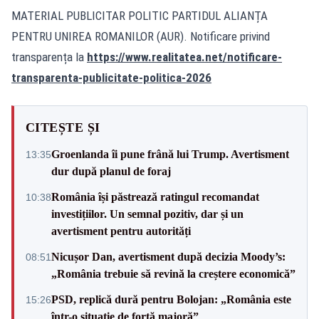
MATERIAL PUBLICITAR POLITIC PARTIDUL ALIANȚA
PENTRU UNIREA ROMANILOR (AUR). Notificare privind
transparența la
https://www.realitatea.net/notificare-
transparenta-publicitate-politica-2026
CITEȘTE ȘI
Groenlanda îi pune frână lui Trump. Avertisment
13:35
dur după planul de foraj
România își păstrează ratingul recomandat
10:38
investițiilor. Un semnal pozitiv, dar și un
avertisment pentru autorități
Nicușor Dan, avertisment după decizia Moody’s:
08:51
„România trebuie să revină la creștere economică”
PSD, replică dură pentru Bolojan: „România este
15:26
într-o situație de forță majoră”