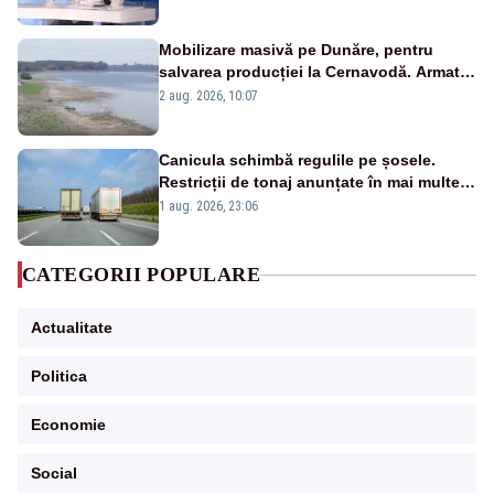
pensii
Mobilizare masivă pe Dunăre, pentru
salvarea producției la Cernavodă. Armata
va detona o stâncă și va devia apa
2 aug. 2026, 10:07
fluviului - IMAGINI AERIENE
Canicula schimbă regulile pe șosele.
Restricții de tonaj anunțate în mai multe
județe
1 aug. 2026, 23:06
CATEGORII POPULARE
Actualitate
Politica
Economie
Social