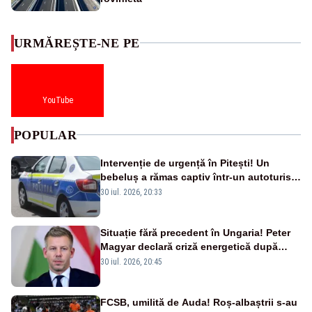
URMĂREȘTE-NE PE
YouTube
POPULAR
Intervenție de urgență în Pitești! Un
bebeluș a rămas captiv într-un autoturism
din cauza unei defecțiuni
30 iul. 2026, 20:33
Situație fără precedent în Ungaria! Peter
Magyar declară criză energetică după
oprirea centralei de la Paks
30 iul. 2026, 20:45
FCSB, umilită de Auda! Roș-albaștrii s-au