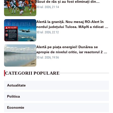
făcut de râs și au fost eliminați din
Conference League
30 iul. 2026, 21:14
Alertă la graniță. Nou mesaj RO-Alert în
nordul județului Tulcea. MApN a ridicat de
la sol două avioane F-16
30 iul. 2026, 22:12
Alertă pe piața energiei! Dunărea se
apropie de nivelul critic, iar reactorul 2 de
la Cernavodă ar putea fi oprit
30 iul. 2026, 19:56
CATEGORII POPULARE
Actualitate
Politica
Economie