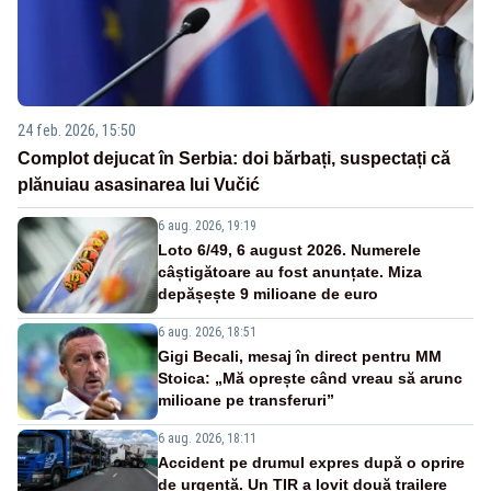
24 feb. 2026, 15:50
Complot dejucat în Serbia: doi bărbați, suspectați că
plănuiau asasinarea lui Vučić
6 aug. 2026, 19:19
Loto 6/49, 6 august 2026. Numerele
câștigătoare au fost anunțate. Miza
depășește 9 milioane de euro
6 aug. 2026, 18:51
Gigi Becali, mesaj în direct pentru MM
Stoica: „Mă oprește când vreau să arunc
milioane pe transferuri”
6 aug. 2026, 18:11
Accident pe drumul expres după o oprire
de urgență. Un TIR a lovit două trailere