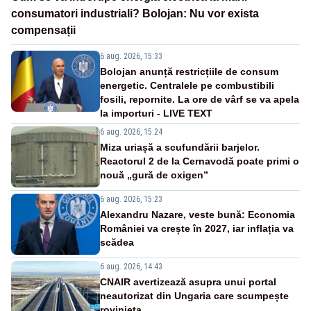
consumatori industriali? Bolojan: Nu vor exista
compensații
6 aug. 2026, 15:33
Bolojan anunță restricțiile de consum
energetic. Centralele pe combustibili
fosili, repornite. La ore de vârf se va apela
la importuri - LIVE TEXT
6 aug. 2026, 15:24
Miza uriașă a scufundării barjelor.
Reactorul 2 de la Cernavodă poate primi o
nouă „gură de oxigen”
6 aug. 2026, 15:23
Alexandru Nazare, veste bună: Economia
României va crește în 2027, iar inflația va
scădea
6 aug. 2026, 14:43
CNAIR avertizează asupra unui portal
neautorizat din Ungaria care scumpește
rovinieta