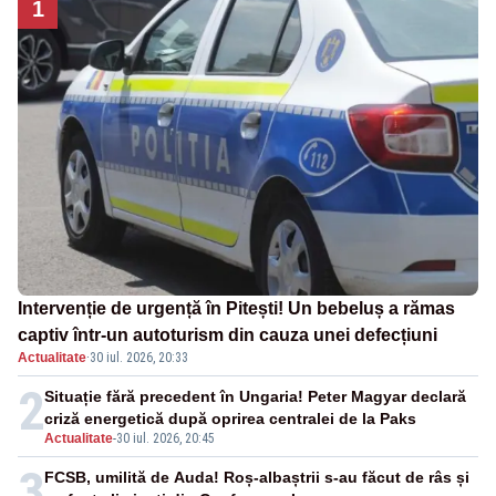
1
Intervenție de urgență în Pitești! Un bebeluș a rămas
captiv într-un autoturism din cauza unei defecțiuni
Actualitate
·
30 iul. 2026, 20:33
2
Situație fără precedent în Ungaria! Peter Magyar declară
criză energetică după oprirea centralei de la Paks
Actualitate
-
30 iul. 2026, 20:45
3
FCSB, umilită de Auda! Roș-albaștrii s-au făcut de râs și