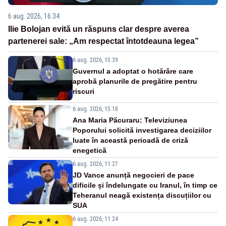
6 aug. 2026, 16:34
Ilie Bolojan evită un răspuns clar despre averea
partenerei sale: „Am respectat întotdeauna legea”
6 aug. 2026, 15:39
Guvernul a adoptat o hotărâre care
aprobă planurile de pregătire pentru
riscuri
6 aug. 2026, 15:18
Ana Maria Păcuraru: Televiziunea
Poporului solicită investigarea deciziilor
luate în această perioadă de criză
enegetică
6 aug. 2026, 11:27
JD Vance anunță negocieri de pace
dificile și îndelungate cu Iranul, în timp ce
Teheranul neagă existența discuțiilor cu
SUA
6 aug. 2026, 11:24