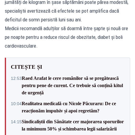
jumătăți de kilogram în șase săptămâni poate părea modestă,
specialiștii avertizează că efectele se pot amplifica dacă
deficitul de somn persistă luni sau ani.
Medicii recomandă adulților să doarmă între șapte și nouă ore
pe noapte pentru a reduce riscul de obezitate, diabet și boli
cardiovasculare.
CITEȘTE ȘI
Raed Arafat le cere românilor să se pregătească
12:53
pentru pene de curent. Ce trebuie să conțină kitul
de urgență
Realitatea medicală cu Nicole Păcuraru: De ce
10:04
reacționăm impulsiv și apoi regretăm?
Sindicaliștii din Sănătate cer majorarea sporurilor
14:15
la minimum 50% și schimbarea legii salarizării